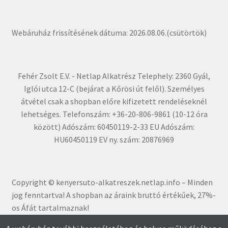
Webáruház frissítésének dátuma: 2026.08.06.(csütörtök)
Fehér Zsolt E.V. - Netlap Alkatrész Telephely: 2360 Gyál,
Iglói utca 12-C (bejárat a Kőrösi út felől). Személyes
átvétel csak a shopban előre kifizetett rendeléseknél
lehetséges. Telefonszám: +36-20-806-9861 (10-12 óra
között) Adószám: 60450119-2-33 EU Adószám:
HU60450119 EV ny. szám: 20876969
Copyright © kenyersuto-alkatreszek.netlap.info – Minden
jog fenntartva! A shopban az áraink bruttó értékűe
k, 27%-
os Áfát tartalmaznak!