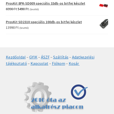
ProsKit 8PK-SD009 speciális 33db-os bitfej készlet
Original
Current
6990
Ft
5490
Ft
(bruttó)
price
price
was:
is:
ProsKit SD2310 speciális 100db-os bitfej készlet
6990 Ft.
5490 Ft.
13990
Ft
(bruttó)
Kezdőoldal
–
GYIK
–
ÁSZF
–
Szállítás
–
Adatkezelési
tájékoztató
–
Kapcsolat
–
Fiókom
–
Kosár