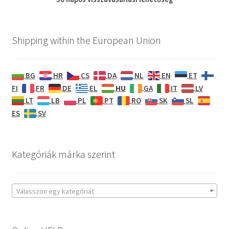
Shipping within the European Union
BG
HR
CS
DA
NL
EN
ET
HU
FI
FR
DE
EL
GA
IT
LV
LT
LB
PL
PT
RO
SK
SL
ES
SV
Kategóriák márka szerint
Válasszon egy kategóriát