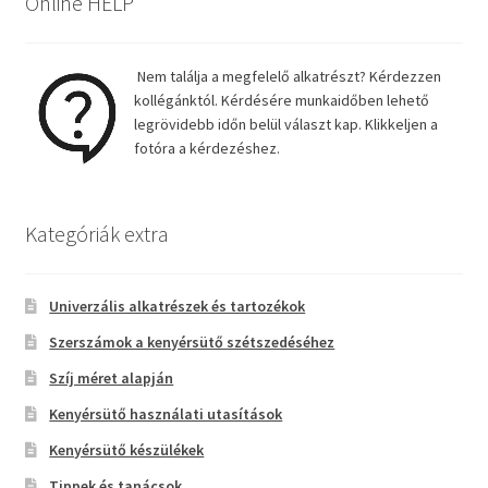
Online HELP
Nem találja a megfelelő alkatrészt? Kérdezzen
kollégánktól. Kérdésére munkaidőben lehető
legrövidebb időn belül választ kap. Klikkeljen a
fotóra a kérdezéshez.
Kategóriák extra
Univerzális alkatrészek és tartozékok
Szerszámok a kenyérsütő szétszedéséhez
Szíj méret alapján
Kenyérsütő használati utasítások
Kenyérsütő készülékek
Tippek és tanácsok