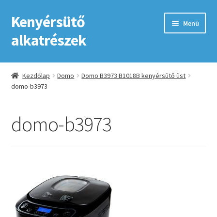
Kenyérsütő
Ugrás
Kilépés
Menü
a
a
alkatrészek
navigációhoz
tartalomba
Kezdőlap
Kezdőlap
Domo
Domo B3973 B1018B kenyérsütő üst
domo-b3973
Adatkezelési tájékoztató elfogadása
ÁSZF
domo-b3973
Fiókom
GYIK
Impresszum
Kapcsolat