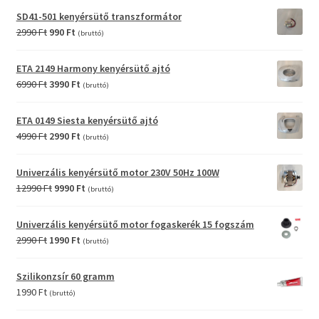
SD41-501 kenyérsütő transzformátor
Original
Current
2990
Ft
990
Ft
(bruttó)
price
price
was:
is:
ETA 2149 Harmony kenyérsütő ajtó
2990 Ft.
990 Ft.
Original
Current
6990
Ft
3990
Ft
(bruttó)
price
price
was:
is:
ETA 0149 Siesta kenyérsütő ajtó
6990 Ft.
3990 Ft.
Original
Current
4990
Ft
2990
Ft
(bruttó)
price
price
was:
is:
Univerzális kenyérsütő motor 230V 50Hz 100W
4990 Ft.
2990 Ft.
Original
Current
12990
Ft
9990
Ft
(bruttó)
price
price
was:
is:
Univerzális kenyérsütő motor fogaskerék 15 fogszám
12990 Ft.
9990 Ft.
Original
Current
2990
Ft
1990
Ft
(bruttó)
price
price
was:
is:
Szilikonzsír 60 gramm
2990 Ft.
1990 Ft.
1990
Ft
(bruttó)