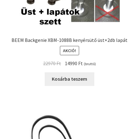
BEEM Backgenie XBM-1088B kenyérsütő üst+2db lapát
AKCIÓ!
Original
Current
22970
Ft
14990
Ft
(bruttó)
price
price
was:
is:
Kosárba teszem
22970 Ft.
14990 Ft.