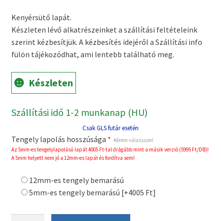
price
price
Kenyérsütő lapát.
was:
is:
Készleten lévő alkatrészeinket a szállítási feltételeink
3490 Ft.
1990 Ft.
szerint kézbesítjük. A kézbesítés idejéről a Szállítási info
fülön tájékozódhat, ami lentebb található meg.
Készleten
Szállítási idő 1-2 munkanap (HU)
Csak GLS futár esetén
Tengely lapolás hosszúsága
*
Kérem válasszon!
Az 5mm-es tengelylapolású lapát 4005 Ft-tal drágább mint a másik verzió (5995 Ft/DB)!
A 5mm helyett nem jó a 12mm-es lapát és fordítva sem!
12mm-es tengely bemarású
5mm-es tengely bemarású
[+4005 Ft]
BEEM