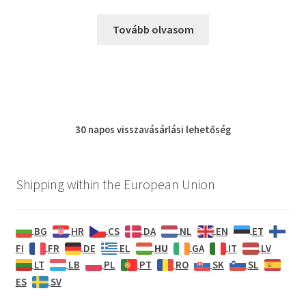
Tovább olvasom
30 napos
visszavásárlási
lehetőség
Shipping within the European Union
BG
HR
CS
DA
NL
EN
ET
HU
FI
FR
DE
EL
GA
IT
LV
LT
LB
PL
PT
RO
SK
SL
ES
SV