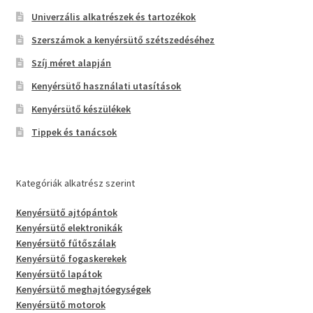
Univerzális alkatrészek és tartozékok
Szerszámok a kenyérsütő szétszedéséhez
Szíj méret alapján
Kenyérsütő használati utasítások
Kenyérsütő készülékek
Tippek és tanácsok
Kategóriák alkatrész szerint
Kenyérsütő ajtópántok
Kenyérsütő elektronikák
Kenyérsütő fűtőszálak
Kenyérsütő fogaskerekek
Kenyérsütő lapátok
Kenyérsütő meghajtóegységek
Kenyérsütő motorok