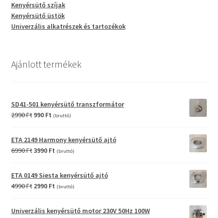
Kenyérsütő szíjak
Kenyérsütő üstök
Univerzális alkatrészek és tartozékok
Ajánlott termékek
SD41-501 kenyérsütő transzformátor
Original
Current
2990
Ft
990
Ft
(bruttó)
price
price
was:
is:
ETA 2149 Harmony kenyérsütő ajtó
2990 Ft.
990 Ft.
Original
Current
6990
Ft
3990
Ft
(bruttó)
price
price
was:
is:
ETA 0149 Siesta kenyérsütő ajtó
6990 Ft.
3990 Ft.
Original
Current
4990
Ft
2990
Ft
(bruttó)
price
price
was:
is:
Univerzális kenyérsütő motor 230V 50Hz 100W
4990 Ft.
2990 Ft.