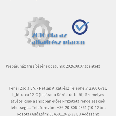
Webáruház frissítésének dátuma: 2026.08.07.(péntek)
Fehér Zsolt E.V. - Netlap Alkatrész Telephely: 2360 Gyál,
Iglói utca 12-C (bejárat a Kőrösi út felől). Személyes
átvétel csak a shopban előre kifizetett rendeléseknél
lehetséges. Telefonszám: +36-20-806-9861 (10-12 óra
között) Adószám: 60450119-2-33 EU Adószám: