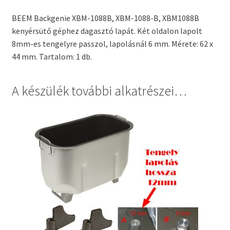
BEEM Backgenie XBM-1088B, XBM-1088-B, XBM1088B
kenyérsütő géphez dagasztó lapát. Két oldalon lapolt
8mm-es tengelyre passzol, lapolásnál 6 mm. Mérete: 62 x
44 mm. Tartalom: 1 db.
A készülék további alkatrészei…