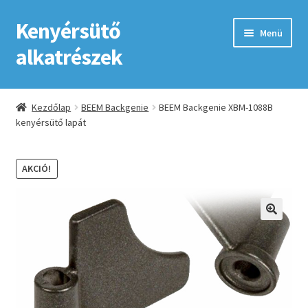
Kenyérsütő
Ugrás
Kilépés
Menü
a
a
alkatrészek
navigációhoz
tartalomba
Kezdőlap
Kezdőlap
BEEM Backgenie
BEEM Backgenie XBM-1088B
kenyérsütő lapát
Adatkezelési tájékoztató elfogadása
ÁSZF
AKCIÓ!
Fiókom
GYIK
Impresszum
Kapcsolat