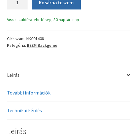
Kosárba teszem
Backgenie
XBM-
Visszaküldési lehetőség: 30 naptári nap
1088B
kenyérsütő
lapát
Cikkszám:
NK001408
mennyiség
Kategória:
BEEM Backgenie
Leírás
További információk
Technikai kérdés
Leírás