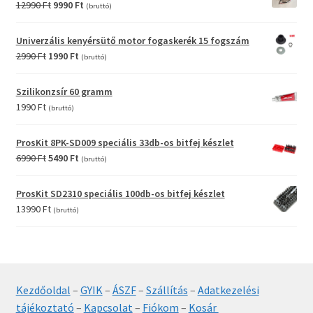
Original
Current
12990
Ft
9990
Ft
(bruttó)
price
price
was:
is:
Univerzális kenyérsütő motor fogaskerék 15 fogszám
12990 Ft.
9990 Ft.
Original
Current
2990
Ft
1990
Ft
(bruttó)
price
price
was:
is:
Szilikonzsír 60 gramm
2990 Ft.
1990 Ft.
1990
Ft
(bruttó)
ProsKit 8PK-SD009 speciális 33db-os bitfej készlet
Original
Current
6990
Ft
5490
Ft
(bruttó)
price
price
was:
is:
ProsKit SD2310 speciális 100db-os bitfej készlet
6990 Ft.
5490 Ft.
13990
Ft
(bruttó)
Kezdőoldal
–
GYIK
–
ÁSZF
–
Szállítás
–
Adatkezelési
tájékoztató
–
Kapcsolat
–
Fiókom
–
Kosár