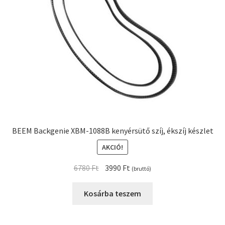
BEEM Backgenie XBM-1088B kenyérsütő szíj, ékszíj készlet
AKCIÓ!
Original
Current
6780
Ft
3990
Ft
(bruttó)
price
price
was:
is:
Kosárba teszem
6780 Ft.
3990 Ft.