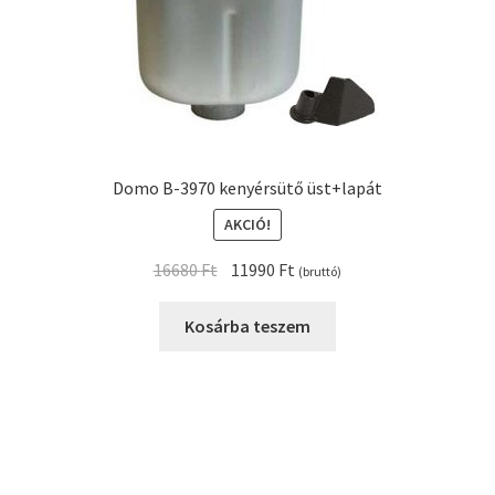
Domo B-3970 kenyérsütő üst+lapát
AKCIÓ!
Original
Current
16680
Ft
11990
Ft
(bruttó)
price
price
was:
is:
Kosárba teszem
16680 Ft.
11990 Ft.