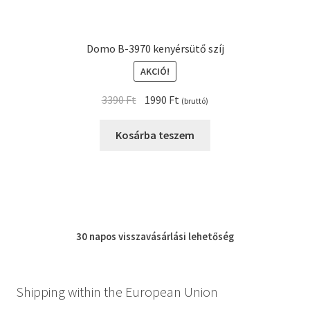
Domo B-3970 kenyérsütő szíj
AKCIÓ!
Original
Current
3390
Ft
1990
Ft
(bruttó)
price
price
was:
is:
Kosárba teszem
3390 Ft.
1990 Ft.
30 napos
visszavásárlási
lehetőség
Shipping within the European Union