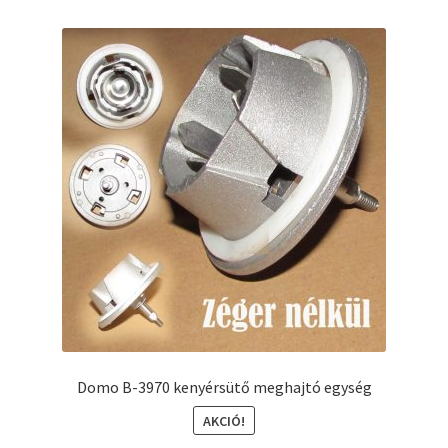
Domo B-3970 kenyérsütő meghajtó egység
AKCIÓ!