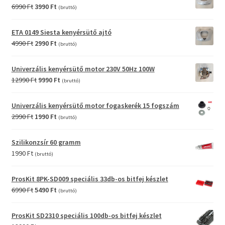
2990 Ft.
990 Ft.
Original
Current
6990
Ft
3990
Ft
(bruttó)
price
price
was:
is:
ETA 0149 Siesta kenyérsütő ajtó
6990 Ft.
3990 Ft.
Original
Current
4990
Ft
2990
Ft
(bruttó)
price
price
was:
is:
Univerzális kenyérsütő motor 230V 50Hz 100W
4990 Ft.
2990 Ft.
Original
Current
12990
Ft
9990
Ft
(bruttó)
price
price
was:
is:
Univerzális kenyérsütő motor fogaskerék 15 fogszám
12990 Ft.
9990 Ft.
Original
Current
2990
Ft
1990
Ft
(bruttó)
price
price
was:
is:
Szilikonzsír 60 gramm
2990 Ft.
1990 Ft.
1990
Ft
(bruttó)
ProsKit 8PK-SD009 speciális 33db-os bitfej készlet
Original
Current
6990
Ft
5490
Ft
(bruttó)
price
price
was:
is:
ProsKit SD2310 speciális 100db-os bitfej készlet
6990 Ft.
5490 Ft.