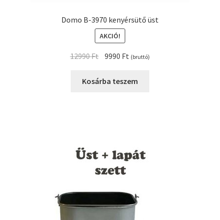
Domo B-3970 kenyérsütő üst
AKCIÓ!
Original
Current
12990
Ft
9990
Ft
(bruttó)
price
price
was:
is:
Kosárba teszem
12990 Ft.
9990 Ft.