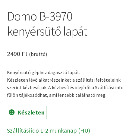
Domo B-3970
Kenyérsütő alkatrészek modellszám alapján
kenyérsütő lapát
Kenyérsütő használati utasítások
Kosár
2490
Ft
(bruttó)
Online HELP
Kenyérsütő géphez dagasztó lapát.
Pénztár
Készleten lévő alkatrészeinket a szállítási feltételeink
szerint kézbesítjük. A kézbesítés idejéről a Szállítási info
fülön tájékozódhat, ami lentebb található meg.
Shop
Tippek, tanácsok kenyérsütő szereléshez és
Készleten
használatához
Szállítási idő 1-2 munkanap (HU)