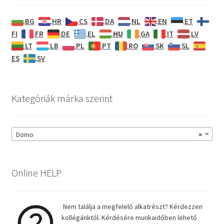
BG
HR
CS
DA
NL
EN
ET
HU
FI
FR
DE
EL
GA
IT
LV
LT
LB
PL
PT
RO
SK
SL
ES
SV
Kategóriák márka szerint
Domo
×
Online HELP
Nem találja a megfelelő alkatrészt? Kérdezzen
kollégánktól. Kérdésére munkaidőben lehető