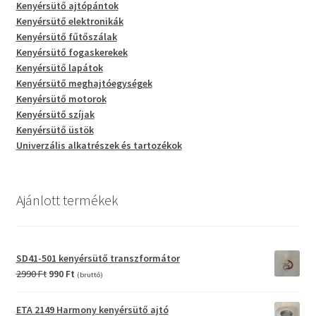
Kenyérsütő ajtópántok
Kenyérsütő elektronikák
Kenyérsütő fűtőszálak
Kenyérsütő fogaskerekek
Kenyérsütő lapátok
Kenyérsütő meghajtóegységek
Kenyérsütő motorok
Kenyérsütő szíjak
Kenyérsütő üstök
Univerzális alkatrészek és tartozékok
Ajánlott termékek
SD41-501 kenyérsütő transzformátor
Original
Current
2990
Ft
990
Ft
(bruttó)
price
price
was:
is:
ETA 2149 Harmony kenyérsütő ajtó