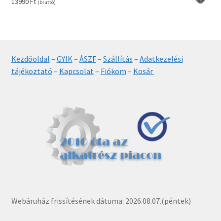
13990
Ft
(bruttó)
Kezdőoldal
–
GYIK
–
ÁSZF
–
Szállítás
–
Adatkezelési
tájékoztató
–
Kapcsolat
–
Fiókom
–
Kosár
Webáruház frissítésének dátuma: 2026.08.07.(péntek)