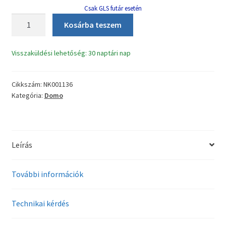
Csak GLS futár esetén
Domo
Kosárba teszem
B-
3970
Visszaküldési lehetőség: 30 naptári nap
kenyérsütő
lapát
mennyiség
Cikkszám:
NK001136
Kategória:
Domo
Leírás
További információk
Technikai kérdés