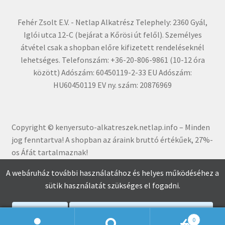
Fehér Zsolt E.V. - Netlap Alkatrész Telephely: 2360 Gyál,
Iglói utca 12-C (bejárat a Kőrösi út felől). Személyes
átvétel csak a shopban előre kifizetett rendeléseknél
lehetséges. Telefonszám: +36-20-806-9861 (10-12 óra
között) Adószám: 60450119-2-33 EU Adószám:
HU60450119 EV ny. szám: 20876969
Copyright © kenyersuto-alkatreszek.netlap.info – Minden
jog fenntartva! A shopban az áraink bruttó értékűe
k, 27%-
os Áfát tartalmaznak!
A webáruház további használatához és helyes működéséhez a
sütik használatát szükséges el fogadni.
Elfogadom
Adatkezelési Tájékoztató Elolvasása
0