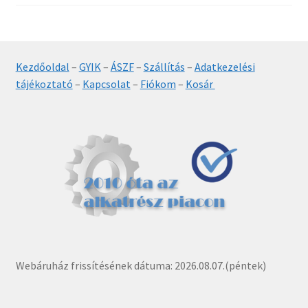
Kezdőoldal
–
GYIK
–
ÁSZF
–
Szállítás
–
Adatkezelési
tájékoztató
–
Kapcsolat
–
Fiókom
–
Kosár
Webáruház frissítésének dátuma: 2026.08.07.(péntek)