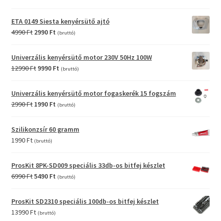
price
price
was:
is:
ETA 0149 Siesta kenyérsütő ajtó
6990 Ft.
3990 Ft.
Original
Current
4990
Ft
2990
Ft
(bruttó)
price
price
was:
is:
Univerzális kenyérsütő motor 230V 50Hz 100W
4990 Ft.
2990 Ft.
Original
Current
12990
Ft
9990
Ft
(bruttó)
price
price
was:
is:
Univerzális kenyérsütő motor fogaskerék 15 fogszám
12990 Ft.
9990 Ft.
Original
Current
2990
Ft
1990
Ft
(bruttó)
price
price
was:
is:
Szilikonzsír 60 gramm
2990 Ft.
1990 Ft.
1990
Ft
(bruttó)
ProsKit 8PK-SD009 speciális 33db-os bitfej készlet
Original
Current
6990
Ft
5490
Ft
(bruttó)
price
price
was:
is:
ProsKit SD2310 speciális 100db-os bitfej készlet
6990 Ft.
5490 Ft.
13990
Ft
(bruttó)