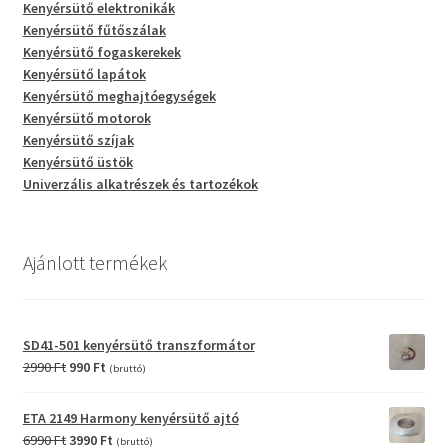
Kenyérsütő elektronikák
Kenyérsütő fűtőszálak
Kenyérsütő fogaskerekek
Kenyérsütő lapátok
Kenyérsütő meghajtóegységek
Kenyérsütő motorok
Kenyérsütő szíjak
Kenyérsütő üstök
Univerzális alkatrészek és tartozékok
Ajánlott termékek
SD41-501 kenyérsütő transzformátor
Original
Current
2990
Ft
990
Ft
(bruttó)
price
price
was:
is:
ETA 2149 Harmony kenyérsütő ajtó
2990 Ft.
990 Ft.
Original
Current
6990
Ft
3990
Ft
(bruttó)