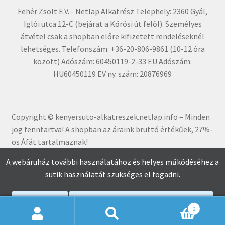
Fehér Zsolt E.V. - Netlap Alkatrész Telephely: 2360 Gyál,
Iglói utca 12-C (bejárat a Kőrösi út felől). Személyes
átvétel csak a shopban előre kifizetett rendeléseknél
lehetséges. Telefonszám: +36-20-806-9861 (10-12 óra
között) Adószám: 60450119-2-33 EU Adószám:
HU60450119 EV ny. szám: 20876969
Copyright © kenyersuto-alkatreszek.netlap.info – Minden
jog fenntartva! A shopban az áraink bruttó értékűe
k, 27%-
os Áfát tartalmaznak!
A webáruház további használatához és helyes működéséhez a
sütik használatát szükséges el fogadni.
Elfogadom
Adatkezelési Tájékoztató Elolvasása
0
Keresés
Keresés