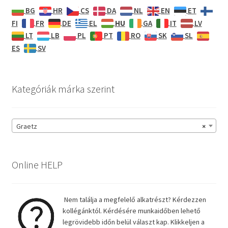
BG
HR
CS
DA
NL
EN
ET
HU
FI
FR
DE
EL
GA
IT
LV
LT
LB
PL
PT
RO
SK
SL
ES
SV
Kategóriák márka szerint
Graetz
×
Online HELP
Nem találja a megfelelő alkatrészt? Kérdezzen
kollégánktól. Kérdésére munkaidőben lehető
legrövidebb időn belül választ kap. Klikkeljen a