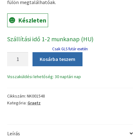
3390 Ft.
2490 Ft.
fülön megtalálhatóak.
Készleten
Szállítási idő 1-2 munkanap (HU)
Csak GLS futár esetén
Graetz
Kosárba teszem
VBM-
108
Visszaküldési lehetőség: 30 naptári nap
kenyérsütő
szíj
mennyiség
Cikkszám:
NK001548
Kategória:
Graetz
Leírás