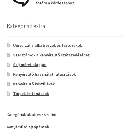
fotóra a kérdezéshez.
Kategóriák extra
Univerzális alkatrészek és tartozékok
Szerszámok a kenyérsütő szétszedéséhez
Szíj méret alapján
Kenyérsütő használati utasítások
Kenyérsütő készülékek
Tippek és tanácsok
Kategóriák alkatrész szerint
Kenyérsütő ajtópántok