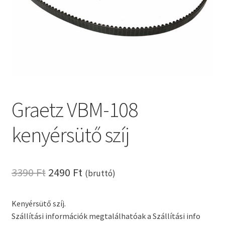
Kenyérsütő alkatrészek modellszám alapján
Kenyérsütő használati utasítások
Kosár
Graetz VBM-108
Online HELP
kenyérsütő szíj
Pénztár
Shop
Original
Current
3390
Ft
2490
Ft
(bruttó)
Tippek, tanácsok kenyérsütő szereléshez és
price
price
használatához
Kenyérsütő szíj.
was:
is:
Szállítási információk megtalálhatóak a Szállítási info