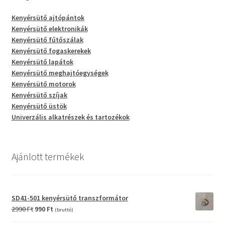
Kenyérsütő ajtópántok
Kenyérsütő elektronikák
Kenyérsütő fűtőszálak
Kenyérsütő fogaskerekek
Kenyérsütő lapátok
Kenyérsütő meghajtóegységek
Kenyérsütő motorok
Kenyérsütő szíjak
Kenyérsütő üstök
Univerzális alkatrészek és tartozékok
Ajánlott termékek
SD41-501 kenyérsütő transzformátor
Original
Current
2990
Ft
990
Ft
(bruttó)
price
price