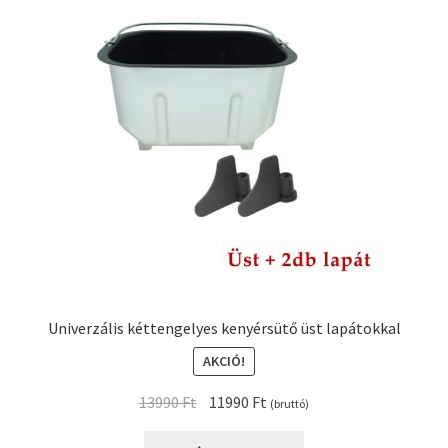
Univerzális két­tengelyes kenyérsütő üst lapátokkal
AKCIÓ!
Original
Current
13990
Ft
11990
Ft
(bruttó)
price
price