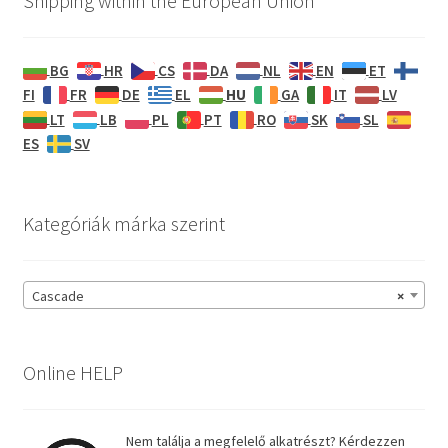
Shipping within the European Union
BG
HR
CS
DA
NL
EN
ET
HU
FI
FR
DE
EL
GA
IT
LV
LT
LB
PL
PT
RO
SK
SL
ES
SV
Kategóriák márka szerint
Cascade
×
Online HELP
Nem találja a megfelelő alkatrészt? Kérdezzen