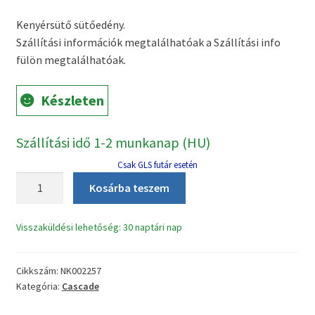
price
price
Kenyérsütő sütőedény.
was:
is:
Szállítási információk megtalálhatóak a Szállítási info
22970 Ft.
14990 Ft.
fülön megtalálhatóak.
Készleten
Szállítási idő 1-2 munkanap (HU)
Csak GLS futár esetén
Cascade
Kosárba teszem
CE-
022BM
Visszaküldési lehetőség: 30 naptári nap
kenyérsütő
üst+2db
lapát
Cikkszám:
NK002257
mennyiség
Kategória:
Cascade