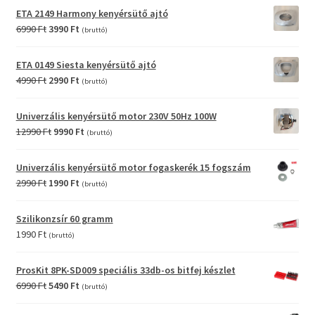
was:
is:
ETA 2149 Harmony kenyérsütő ajtó
2990 Ft.
990 Ft.
Original
Current
6990
Ft
3990
Ft
(bruttó)
price
price
was:
is:
ETA 0149 Siesta kenyérsütő ajtó
6990 Ft.
3990 Ft.
Original
Current
4990
Ft
2990
Ft
(bruttó)
price
price
was:
is:
Univerzális kenyérsütő motor 230V 50Hz 100W
4990 Ft.
2990 Ft.
Original
Current
12990
Ft
9990
Ft
(bruttó)
price
price
was:
is:
Univerzális kenyérsütő motor fogaskerék 15 fogszám
12990 Ft.
9990 Ft.
Original
Current
2990
Ft
1990
Ft
(bruttó)
price
price
was:
is:
Szilikonzsír 60 gramm
2990 Ft.
1990 Ft.
1990
Ft
(bruttó)
ProsKit 8PK-SD009 speciális 33db-os bitfej készlet
Original
Current
6990
Ft
5490
Ft
(bruttó)
price
price