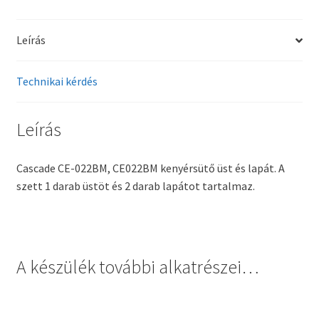
Leírás
Technikai kérdés
Leírás
Cascade CE-022BM, CE022BM kenyérsütő üst és lapát. A
szett 1 darab üstöt és 2 darab lapátot tartalmaz.
A készülék további alkatrészei…