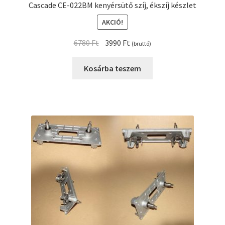
Cascade CE-022BM kenyérsütő szíj, ékszíj készlet
AKCIÓ!
Original
Current
6780
Ft
3990
Ft
(bruttó)
price
price
was:
is:
Kosárba teszem
6780 Ft.
3990 Ft.