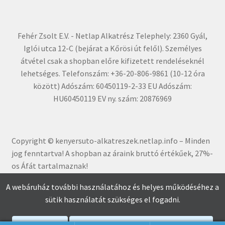
Fehér Zsolt E.V. - Netlap Alkatrész Telephely: 2360 Gyál,
Iglói utca 12-C (bejárat a Kőrösi út felől). Személyes
átvétel csak a shopban előre kifizetett rendeléseknél
lehetséges. Telefonszám: +36-20-806-9861 (10-12 óra
között) Adószám: 60450119-2-33 EU Adószám:
HU60450119 EV ny. szám: 20876969
Copyright © kenyersuto-alkatreszek.netlap.info – Minden
jog fenntartva! A shopban az áraink bruttó értékűe
k, 27%-
os Áfát tartalmaznak!
A webáruház további használatához és helyes működéséhez a
sütik használatát szükséges el fogadni.