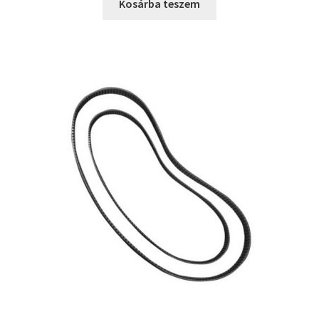
was:
is:
Kosárba teszem
13990 Ft.
11990 Ft.