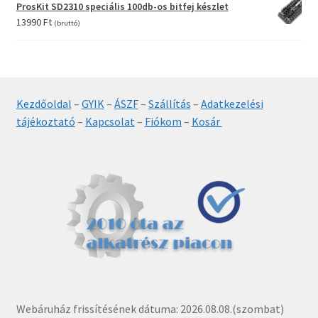
was:
is:
ProsKit SD2310 speciális 100db-os bitfej készlet
6990 Ft.
5490 Ft.
13990
Ft
(bruttó)
Kezdőoldal
–
GYIK
–
ÁSZF
–
Szállítás
–
Adatkezelési
tájékoztató
–
Kapcsolat
–
Fiókom
–
Kosár
Webáruház frissítésének dátuma: 2026.08.08.(szombat)