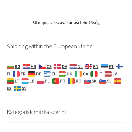
30 napos
visszavásárlási
lehetőség
Shipping within the European Union
BG
HR
CS
DA
NL
EN
ET
HU
FI
FR
DE
EL
GA
IT
LV
LT
LB
PL
PT
RO
SK
SL
ES
SV
Kategóriák márka szerint