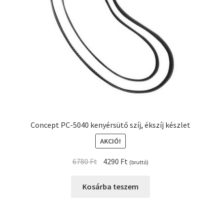
Concept PC-5040 kenyérsütő szíj, ékszíj készlet
AKCIÓ!
Original
Current
6780
Ft
4290
Ft
(bruttó)
price
price
was:
is:
Kosárba teszem
6780 Ft.
4290 Ft.