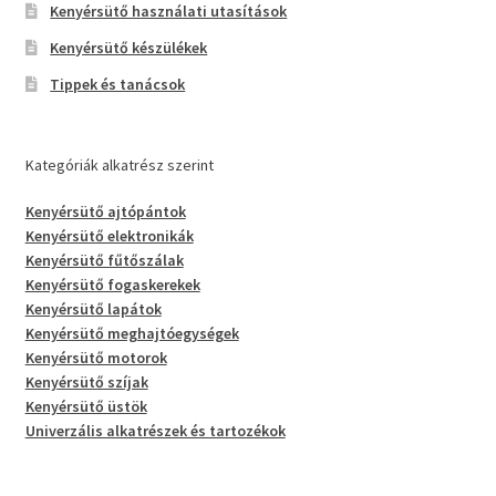
Kenyérsütő használati utasítások
Kenyérsütő készülékek
Tippek és tanácsok
Kategóriák alkatrész szerint
Kenyérsütő ajtópántok
Kenyérsütő elektronikák
Kenyérsütő fűtőszálak
Kenyérsütő fogaskerekek
Kenyérsütő lapátok
Kenyérsütő meghajtóegységek
Kenyérsütő motorok
Kenyérsütő szíjak
Kenyérsütő üstök
Univerzális alkatrészek és tartozékok