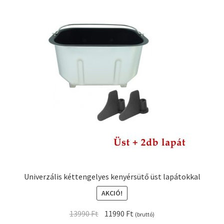
Univerzális két­tengelyes kenyérsütő üst lapátokkal
AKCIÓ!
Original
Current
13990
Ft
11990
Ft
(bruttó)