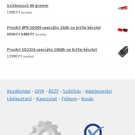
was:
is:
Szilikonzsír 60 gramm
2990 Ft.
1990 Ft.
1990
Ft
(bruttó)
ProsKit 8PK-SD009 speciális 33db-os bitfej készlet
Original
Current
6990
Ft
5490
Ft
(bruttó)
price
price
was:
is:
ProsKit SD2310 speciális 100db-os bitfej készlet
6990 Ft.
5490 Ft.
13990
Ft
(bruttó)
Kezdőoldal
–
GYIK
–
ÁSZF
–
Szállítás
–
Adatkezelési
tájékoztató
–
Kapcsolat
–
Fiókom
–
Kosár