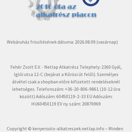
Webáruház frissítésének dátuma: 2026.08.09.(vasárnap)
Fehér Zsolt E.V. - Netlap Alkatrész Telephely: 2360 Gyál,
Iglói utca 12-C (bejárat a Kőrösi út felől). Személyes
átvétel csak a shopban előre kifizetett rendeléseknél
lehetséges. Telefonszám: +36-20-806-9861 (10-12 óra
között) Adószám: 60450119-2-33 EU Adószám:
HU60450119 EV ny. szám: 20876969
Copyright © kenyersuto-alkatreszek.netlap.info – Minden