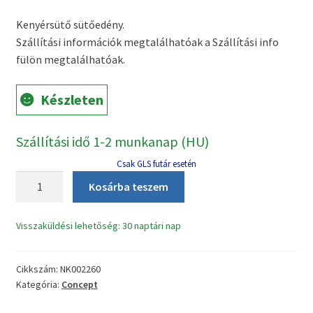
price
price
Kenyérsütő sütőedény.
was:
is:
Szállítási információk megtalálhatóak a Szállítási info
22970 Ft.
14990 Ft.
fülön megtalálhatóak.
Készleten
Szállítási idő 1-2 munkanap (HU)
Csak GLS futár esetén
Concept
Kosárba teszem
PC-
5040
Visszaküldési lehetőség: 30 naptári nap
kenyérsütő
üst+2db
lapát
Cikkszám:
NK002260
mennyiség
Kategória:
Concept