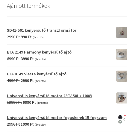
Ajánlott termékek
SD41-501 kenyérsütő transzformátor
Original
Current
2990
Ft
990
Ft
(bruttó)
price
price
was:
is:
ETA 2149 Harmony kenyérsütő ajtó
2990 Ft.
990 Ft.
Original
Current
6990
Ft
3990
Ft
(bruttó)
price
price
was:
is:
ETA 0149 Siesta kenyérsütő ajtó
6990 Ft.
3990 Ft.
Original
Current
4990
Ft
2990
Ft
(bruttó)
price
price
was:
is:
Univerzális kenyérsütő motor 230V 50Hz 100W
4990 Ft.
2990 Ft.
Original
Current
12990
Ft
9990
Ft
(bruttó)
price
price
was:
is:
Univerzális kenyérsütő motor fogaskerék 15 fogszám
12990 Ft.
9990 Ft.
Original
Current
2990
Ft
1990
Ft
(bruttó)
price
price