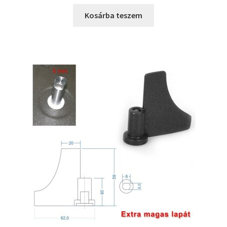
price
price
was:
is:
Kosárba teszem
13990 Ft.
11990 Ft.