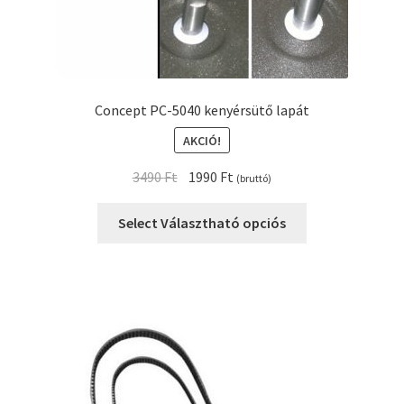
Concept PC-5040 kenyérsütő lapát
AKCIÓ!
Original
Current
3490
Ft
1990
Ft
(bruttó)
price
price
was:
is:
Select Választható opciós
3490 Ft.
1990 Ft.