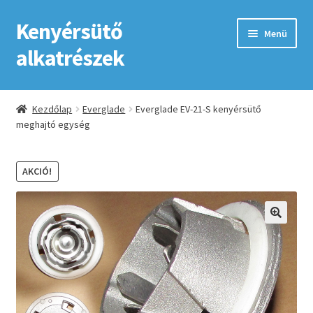
Kenyérsütő
Ugrás
Kilépés
Menü
a
a
alkatrészek
navigációhoz
tartalomba
Kezdőlap
Kezdőlap
Everglade
Everglade EV-21-S kenyérsütő
meghajtó egység
Adatkezelési tájékoztató elfogadása
ÁSZF
AKCIÓ!
Fiókom
GYIK
Impresszum
Kapcsolat