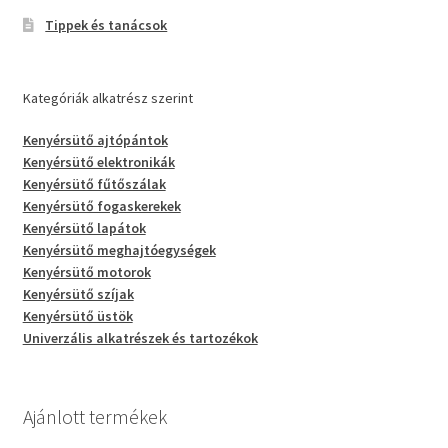
Tippek és tanácsok
Kategóriák alkatrész szerint
Kenyérsütő ajtópántok
Kenyérsütő elektronikák
Kenyérsütő fűtőszálak
Kenyérsütő fogaskerekek
Kenyérsütő lapátok
Kenyérsütő meghajtóegységek
Kenyérsütő motorok
Kenyérsütő szíjak
Kenyérsütő üstök
Univerzális alkatrészek és tartozékok
Ajánlott termékek