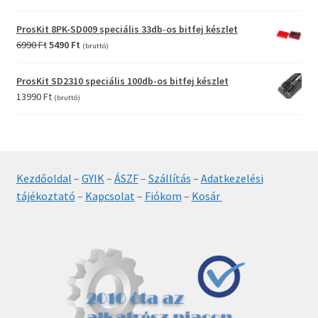
ProsKit 8PK-SD009 speciális 33db-os bitfej készlet
Original
Current
6990
Ft
5490
Ft
(bruttó)
price
price
was:
is:
ProsKit SD2310 speciális 100db-os bitfej készlet
6990 Ft.
5490 Ft.
13990
Ft
(bruttó)
Kezdőoldal
–
GYIK
–
ÁSZF
–
Szállítás
–
Adatkezelési
tájékoztató
–
Kapcsolat
–
Fiókom
–
Kosár