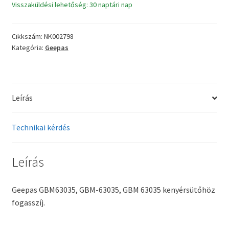
Visszaküldési lehetőség: 30 naptári nap
kenyérsütő
szíj
mennyiség
Cikkszám:
NK002798
Kategória:
Geepas
Leírás
Technikai kérdés
Leírás
Geepas GBM63035, GBM-63035, GBM 63035 kenyérsütőhöz
fogasszíj.