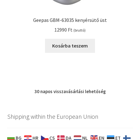
Geepas GBM-63035 kenyérsütő üst
12990
Ft
(bruttó)
Kosárba teszem
30 napos
visszavásárlási
lehetőség
Shipping within the European Union
BG
HR
CS
DA
NL
EN
ET