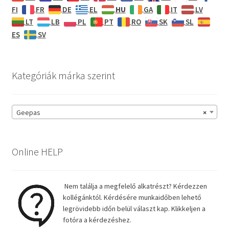
HU
FI
FR
DE
EL
GA
IT
LV
LT
LB
PL
PT
RO
SK
SL
ES
SV
Kategóriák márka szerint
Geepas
×
Online HELP
Nem találja a megfelelő alkatrészt? Kérdezzen
kollégánktól. Kérdésére munkaidőben lehető
legrövidebb időn belül választ kap. Klikkeljen a
fotóra a kérdezéshez.