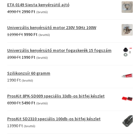
was:
is:
ETA 0149 Siesta kenyérsütő ajtó
6990 Ft.
3990 Ft.
Original
Current
4990
Ft
2990
Ft
(bruttó)
price
price
was:
is:
Univerzális kenyérsütő motor 230V 50Hz 100W
4990 Ft.
2990 Ft.
Original
Current
12990
Ft
9990
Ft
(bruttó)
price
price
was:
is:
Univerzális kenyérsütő motor fogaskerék 15 fogszám
12990 Ft.
9990 Ft.
Original
Current
2990
Ft
1990
Ft
(bruttó)
price
price
was:
is:
Szilikonzsír 60 gramm
2990 Ft.
1990 Ft.
1990
Ft
(bruttó)
ProsKit 8PK-SD009 speciális 33db-os bitfej készlet
Original
Current
6990
Ft
5490
Ft
(bruttó)
price
price
was:
is:
ProsKit SD2310 speciális 100db-os bitfej készlet
6990 Ft.
5490 Ft.
13990
Ft
(bruttó)