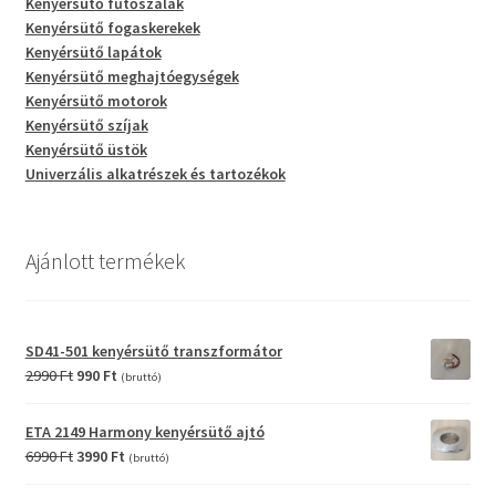
Kenyérsütő fűtőszálak
Kenyérsütő fogaskerekek
Kenyérsütő lapátok
Kenyérsütő meghajtóegységek
Kenyérsütő motorok
Kenyérsütő szíjak
Kenyérsütő üstök
Univerzális alkatrészek és tartozékok
Ajánlott termékek
SD41-501 kenyérsütő transzformátor
Original
Current
2990
Ft
990
Ft
(bruttó)
price
price
was:
is:
ETA 2149 Harmony kenyérsütő ajtó
2990 Ft.
990 Ft.
Original
Current
6990
Ft
3990
Ft
(bruttó)
price
price