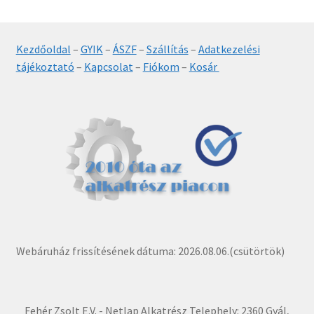
Kezdőoldal
–
GYIK
–
ÁSZF
–
Szállítás
–
Adatkezelési
tájékoztató
–
Kapcsolat
–
Fiókom
–
Kosár
Webáruház frissítésének dátuma: 2026.08.06.(csütörtök)
Fehér Zsolt E.V. - Netlap Alkatrész Telephely: 2360 Gyál,