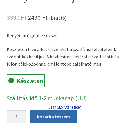
Original
Current
3390
Ft
2490
Ft
(bruttó)
price
price
Kenyérsütő géphez ékszíj.
was:
is:
3390 Ft.
2490 Ft.
Készleten lévő alkatrészeinket a szállítási feltételeink
szerint kézbesítjük. A kézbesítés idejéről a Szállítási info
fülön tájékozódhat, ami lentebb található meg
Készleten
Szállítási idő 1-2 munkanap (HU)
Csak GLS futár esetén
Geepas
Kosárba teszem
GBM-
63035