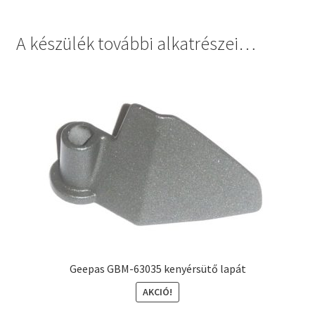
A készülék további alkatrészei…
Geepas GBM-63035 kenyérsütő lapát
AKCIÓ!