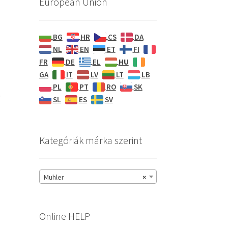
European Union
BG
HR
CS
DA
NL
EN
ET
FI
HU
FR
DE
EL
GA
IT
LV
LT
LB
PL
PT
RO
SK
o
SL
ES
SV
Kategóriák márka szerint
Muhler
×
Online HELP