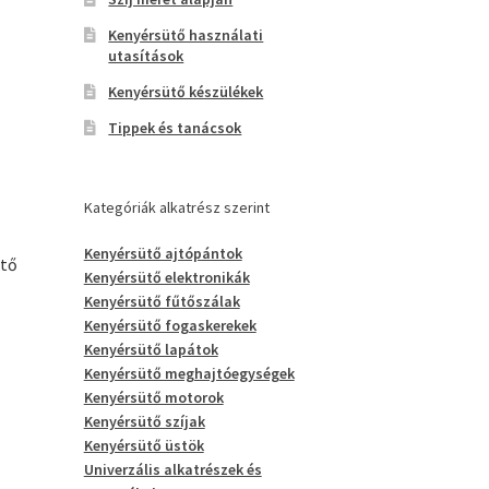
Kenyérsütő használati
utasítások
Kenyérsütő készülékek
Tippek és tanácsok
Kategóriák alkatrész szerint
Kenyérsütő ajtópántok
ütő
Kenyérsütő elektronikák
Kenyérsütő fűtőszálak
Kenyérsütő fogaskerekek
Kenyérsütő lapátok
Kenyérsütő meghajtóegységek
Kenyérsütő motorok
Kenyérsütő szíjak
Kenyérsütő üstök
Univerzális alkatrészek és