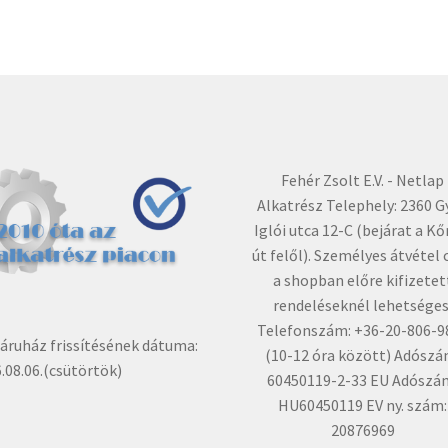
Fehér Zsolt E.V. - Netlap
Alkatrész Telephely: 2360 G
Iglói utca 12-C (bejárat a Kő
út felől). Személyes átvétel 
a shopban előre kifizetet
rendeléseknél lehetséges
Telefonszám: +36-20-806-9
ruház frissítésének dátuma:
(10-12 óra között) Adószá
.08.06.(csütörtök)
60450119-2-33 EU Adószá
HU60450119 EV ny. szám:
20876969