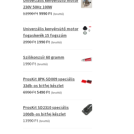
Univerzális kenyérsütő motor
4990 Ft.
2990 Ft.
230V 50Hz 100W
Original
Current
12990
Ft
9990
Ft
(bruttó)
price
price
was:
is:
Univerzális kenyérsütő motor
12990 Ft.
9990 Ft.
fogaskerék 15 fogszám
Original
Current
2990
Ft
1990
Ft
(bruttó)
price
price
was:
is:
Szilikonzsír 60 gramm
2990 Ft.
1990 Ft.
1990
Ft
(bruttó)
ProsKit 8PK-SD009 speciális
33db-os bitfej készlet
Original
Current
6990
Ft
5490
Ft
(bruttó)
price
price
was:
is:
ProsKit SD2310 speciális
6990 Ft.
5490 Ft.
100db-os bitfej készlet
13990
Ft
(bruttó)