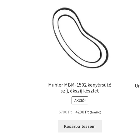
Muhler MBM-1502 kenyérsütő
Un
szíj, ékszíj készlet
AKCIÓ!
Original
Current
6780
Ft
4290
Ft
(bruttó)
price
price
was:
is:
Kosárba teszem
6780 Ft.
4290 Ft.