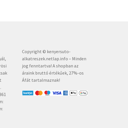
Copyright © kenyersuto-
yál,
alkatreszek.netlap.info – Minden
rösi
jog fenntartva! A shopban az
csak
áraink bruttó értékűe
k, 27%-os
t
Áfát tartalmaznak!
.
861
m:
m: