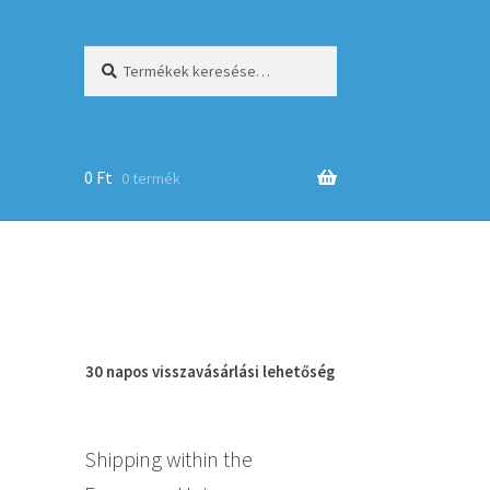
Keresés
Keresés
a
következőre:
0
Ft
0 termék
op
30 napos
visszavásárlási
lehetőség
Shipping within the