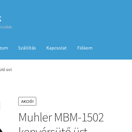
k
őszálak.
szum
Szállítás
Kapcsolat
Fiókom
sa
ÁSZF
Fiókom
GYIK
Impresszum
Kapcsolat
ütő üst
Kenyérsütő használati utasítások
Kosár
Online HELP
Pénztár
Sh
 használatához
AKCIÓ!
Muhler MBM-1502
kenyérsütő üst