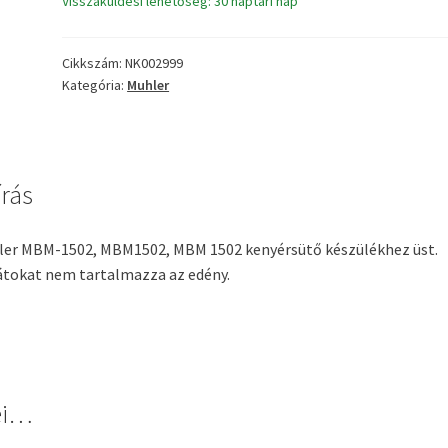
Visszaküldési lehetőség: 30 naptári nap
kenyérsütő
üst
mennyiség
Cikkszám:
NK002999
Kategória:
Muhler
írás
er MBM-1502, MBM1502, MBM 1502 kenyérsütő készülékhez üst.
tokat nem tartalmazza az edény.
zei…