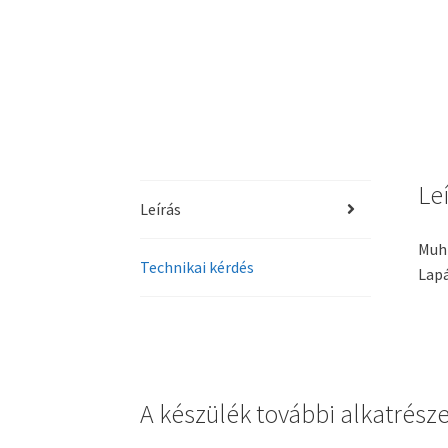
Le
Leírás
Muhl
Technikai kérdés
Lapá
A készülék további alkatrés