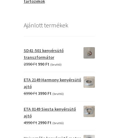
tartozékok
Ajánlott termékek
SD41-501 kenyérsütő
transzformátor
Original
Current
2990
Ft
990
Ft
(bruttó)
price
price
was:
is:
ETA 2149 Harmony kenyérsütő
2990 Ft.
990 Ft.
ajtó
Original
Current
6990
Ft
3990
Ft
(bruttó)
price
price
was:
is:
ETA 0149 Siesta kenyérsütő
6990 Ft.
3990 Ft.
ajtó
Original
Current
4990
Ft
2990
Ft
(bruttó)
price
price
was:
is: