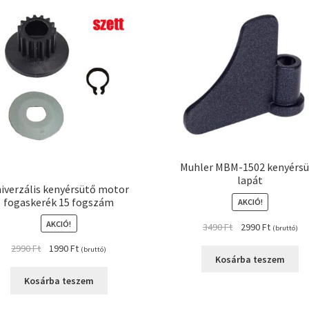
Muhler MBM-1502 kenyérs
lapát
iverzális kenyérsütő motor
fogaskerék 15 fogszám
AKCIÓ!
AKCIÓ!
Original
Current
3490
Ft
2990
Ft
(bruttó)
price
price
Original
Current
2990
Ft
1990
Ft
(bruttó)
was:
is:
Kosárba teszem
price
price
3490 Ft.
2990 Ft.
was:
is:
Kosárba teszem
2990 Ft.
1990 Ft.