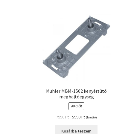
Muhler MBM-1502 kenyérsütő
meghajtóegység
AKCIÓ!
Original
Current
7990
Ft
5990
Ft
(bruttó)
price
price
was:
is:
Kosárba teszem