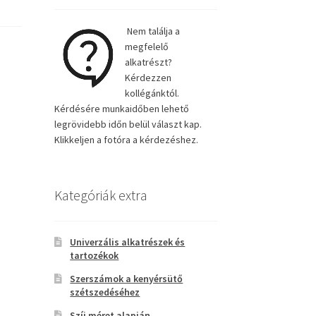
Nem találja a
megfelelő
alkatrészt?
Kérdezzen
kollégánktól.
Kérdésére munkaidőben lehető
legrövidebb időn belül választ kap.
Klikkeljen a fotóra a kérdezéshez.
Kategóriák extra
Univerzális alkatrészek és
tartozékok
Szerszámok a kenyérsütő
szétszedéséhez
Szíj méret alapján