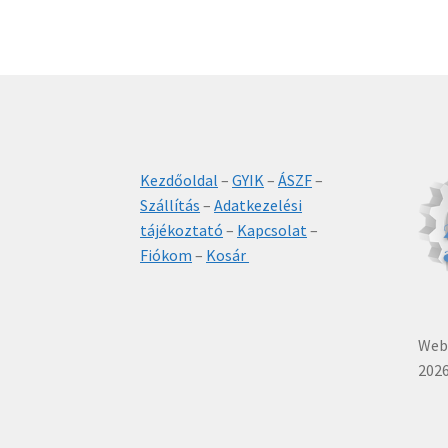
Kezdőoldal
–
GYIK
–
ÁSZF
–
Szállítás
–
Adatkezelési
tájékoztató
–
Kapcsolat
–
Fiókom
–
Kosár
Webá
2026