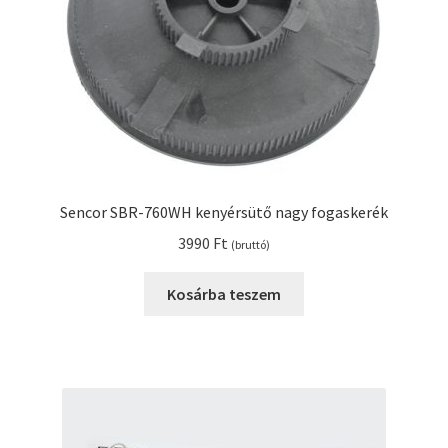
Sencor SBR-760WH kenyérsütő nagy fogaskerék
3990
Ft
(bruttó)
Kosárba teszem