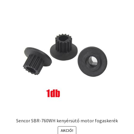
Sencor SBR-760WH kenyérsütő motor fogaskerék
AKCIÓ!