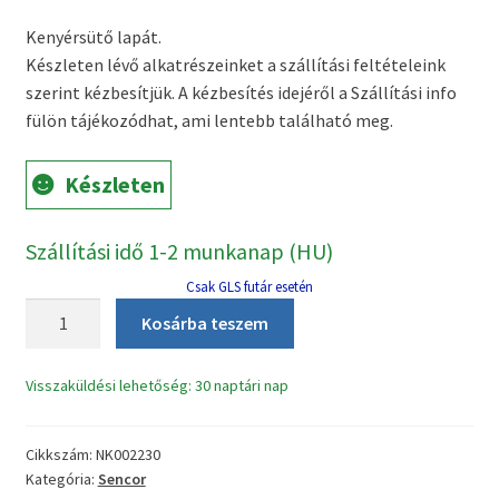
price
price
Kenyérsütő lapát.
was:
is:
Készleten lévő alkatrészeinket a szállítási feltételeink
3490 Ft.
1990 Ft.
szerint kézbesítjük. A kézbesítés idejéről a Szállítási info
fülön tájékozódhat, ami lentebb található meg.
Készleten
Szállítási idő 1-2 munkanap (HU)
Csak GLS futár esetén
Sencor
Kosárba teszem
SBR-
760WH
Visszaküldési lehetőség: 30 naptári nap
kenyérsütő
lapát
mennyiség
Cikkszám:
NK002230
Kategória:
Sencor