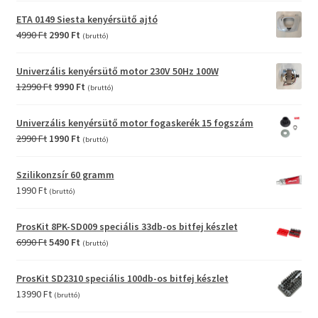
was:
is:
ETA 0149 Siesta kenyérsütő ajtó
6990 Ft.
3990 Ft.
Original
Current
4990
Ft
2990
Ft
(bruttó)
price
price
was:
is:
Univerzális kenyérsütő motor 230V 50Hz 100W
4990 Ft.
2990 Ft.
Original
Current
12990
Ft
9990
Ft
(bruttó)
price
price
was:
is:
Univerzális kenyérsütő motor fogaskerék 15 fogszám
12990 Ft.
9990 Ft.
Original
Current
2990
Ft
1990
Ft
(bruttó)
price
price
was:
is:
Szilikonzsír 60 gramm
2990 Ft.
1990 Ft.
1990
Ft
(bruttó)
ProsKit 8PK-SD009 speciális 33db-os bitfej készlet
Original
Current
6990
Ft
5490
Ft
(bruttó)
price
price
was:
is:
ProsKit SD2310 speciális 100db-os bitfej készlet
6990 Ft.
5490 Ft.
13990
Ft
(bruttó)