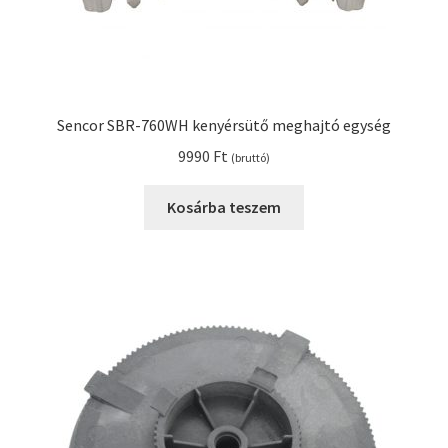
Sencor SBR-760WH kenyérsütő meghajtó egység
9990
Ft
(bruttó)
Kosárba teszem