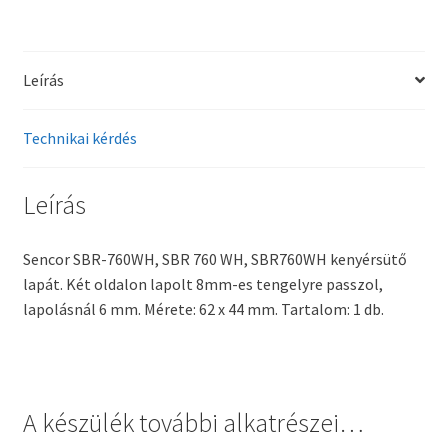
Leírás
Technikai kérdés
Leírás
Sencor SBR-760WH, SBR 760 WH, SBR760WH kenyérsütő
lapát. Két oldalon lapolt 8mm-es tengelyre passzol,
lapolásnál 6 mm. Mérete: 62 x 44 mm. Tartalom: 1 db.
A készülék további alkatrészei…