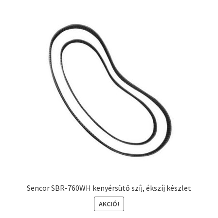
Sencor SBR-760WH kenyérsütő szíj, ékszíj készlet
AKCIÓ!