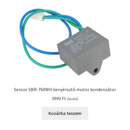
Sencor SBR-760WH kenyérsütő motor kondenzátor
3990
Ft
(bruttó)
Kosárba teszem