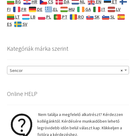
BG
HR
CS
DA
NL
EN
ET
HU
FI
FR
DE
EL
GA
IT
LV
LT
LB
PL
PT
RO
SK
SL
ES
SV
Kategóriák márka szerint
Sencor
×
Online HELP
Nem találja a megfelelő alkatrészt? Kérdezzen
kollégánktól. Kérdésére munkaidőben lehető
legrövidebb időn belül választ kap. Klikkeljen a
fotóra a kérdezéshez.