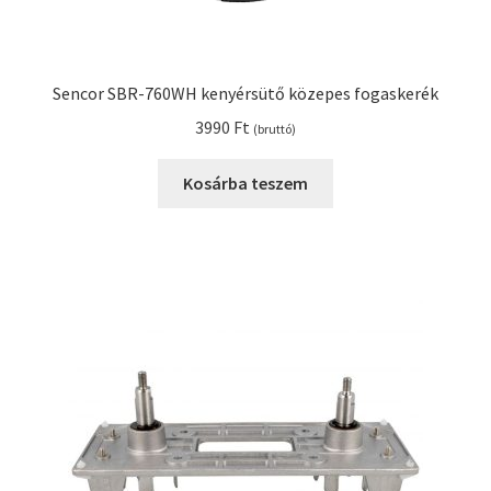
Sencor SBR-760WH kenyérsütő közepes fogaskerék
3990
Ft
(bruttó)
Kosárba teszem