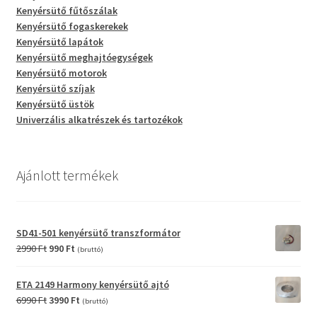
Kenyérsütő fűtőszálak
Kenyérsütő fogaskerekek
Kenyérsütő lapátok
Kenyérsütő meghajtóegységek
Kenyérsütő motorok
Kenyérsütő szíjak
Kenyérsütő üstök
Univerzális alkatrészek és tartozékok
Ajánlott termékek
SD41-501 kenyérsütő transzformátor
Original
Current
2990
Ft
990
Ft
(bruttó)
price
price
was:
is:
ETA 2149 Harmony kenyérsütő ajtó
2990 Ft.
990 Ft.
Original
Current
6990
Ft
3990
Ft
(bruttó)
price
price