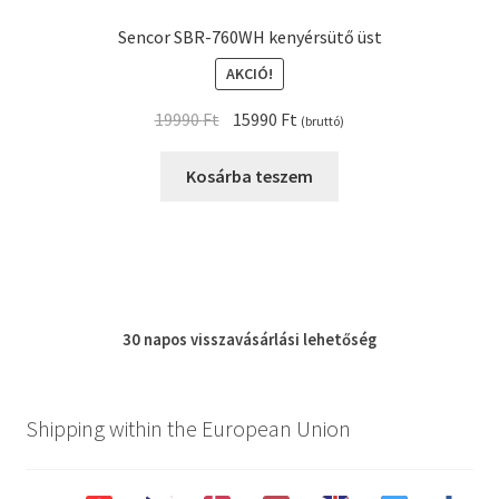
Sencor SBR-760WH kenyérsütő üst
AKCIÓ!
Original
Current
19990
Ft
15990
Ft
(bruttó)
price
price
was:
is:
Kosárba teszem
19990 Ft.
15990 Ft.
30 napos
visszavásárlási
lehetőség
Shipping within the European Union