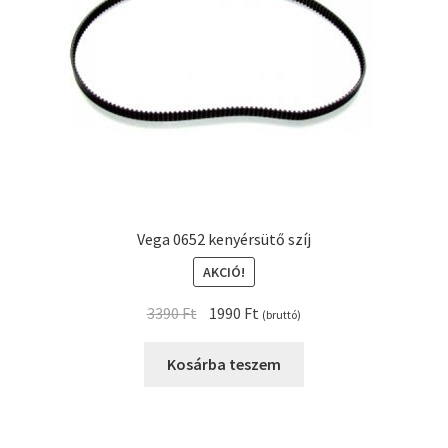
Vega 0652 kenyérsütő szíj
AKCIÓ!
Original
Current
3390
Ft
1990
Ft
(bruttó)
price
price
was:
is:
Kosárba teszem
3390 Ft.
1990 Ft.