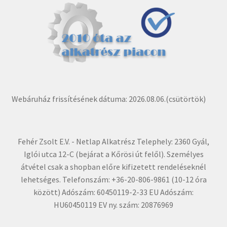
Webáruház frissítésének dátuma: 2026.08.06.(csütörtök)
Fehér Zsolt E.V. - Netlap Alkatrész Telephely: 2360 Gyál,
Iglói utca 12-C (bejárat a Kőrösi út felől). Személyes
átvétel csak a shopban előre kifizetett rendeléseknél
lehetséges. Telefonszám: +36-20-806-9861 (10-12 óra
között) Adószám: 60450119-2-33 EU Adószám:
HU60450119 EV ny. szám: 20876969