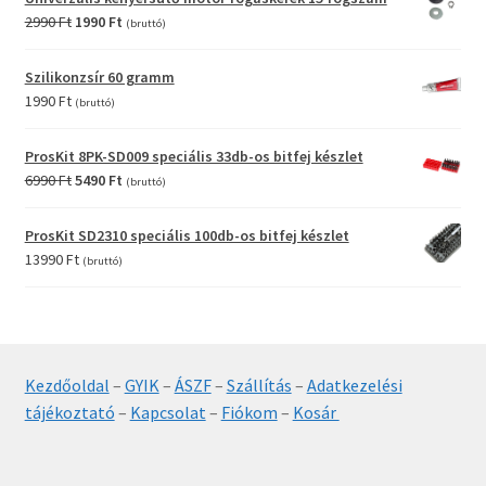
12990 Ft.
9990 Ft.
Original
Current
2990
Ft
1990
Ft
(bruttó)
price
price
was:
is:
Szilikonzsír 60 gramm
2990 Ft.
1990 Ft.
1990
Ft
(bruttó)
ProsKit 8PK-SD009 speciális 33db-os bitfej készlet
Original
Current
6990
Ft
5490
Ft
(bruttó)
price
price
was:
is:
ProsKit SD2310 speciális 100db-os bitfej készlet
6990 Ft.
5490 Ft.
13990
Ft
(bruttó)
Kezdőoldal
–
GYIK
–
ÁSZF
–
Szállítás
–
Adatkezelési
tájékoztató
–
Kapcsolat
–
Fiókom
–
Kosár