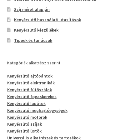
Szíj méret alapján
Kenyérsütő használati utasítások
Kenyérsütő készülékek
Tippek és tanácsok
Kategóriák alkatrész szerint
Kenyérsütő ajtópántok
Kenyérsütő elektronikák
Kenyérsütő fűtőszálak
Kenyérsütő fogaskerekek
Kenyérsütő lapátok
Kenyérsütő meghajtóegységek
Kenyérsütő motorok
Kenyérsütő szíjak
Kenyérsütő üstök
Univerzális alkatrészek és tartozékok