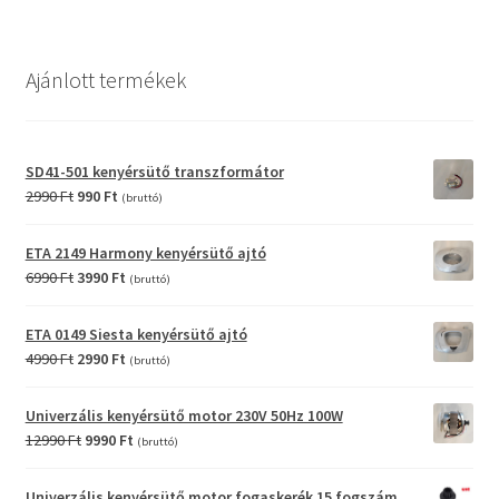
Ajánlott termékek
SD41-501 kenyérsütő transzformátor
Original
Current
2990
Ft
990
Ft
(bruttó)
price
price
was:
is:
ETA 2149 Harmony kenyérsütő ajtó
2990 Ft.
990 Ft.
Original
Current
6990
Ft
3990
Ft
(bruttó)
price
price
was:
is:
ETA 0149 Siesta kenyérsütő ajtó
6990 Ft.
3990 Ft.
Original
Current
4990
Ft
2990
Ft
(bruttó)
price
price
was:
is:
Univerzális kenyérsütő motor 230V 50Hz 100W
4990 Ft.
2990 Ft.
Original
Current
12990
Ft
9990
Ft
(bruttó)
price
price
was:
is:
Univerzális kenyérsütő motor fogaskerék 15 fogszám