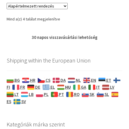
Mind a(z) 4 találat megjelenítve
30 napos
visszavásárlási
lehetőség
Shipping within the European Union
BG
HR
CS
DA
NL
EN
ET
HU
FI
FR
DE
EL
GA
IT
LV
LT
LB
PL
PT
RO
SK
SL
ES
SV
Kategóriák márka szerint