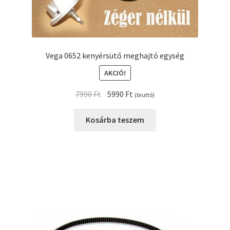
Vega 0652 kenyérsütő meghajtó egység
AKCIÓ!
Original
Current
7990
Ft
5990
Ft
(bruttó)
price
price
was:
is:
Kosárba teszem
7990 Ft.
5990 Ft.