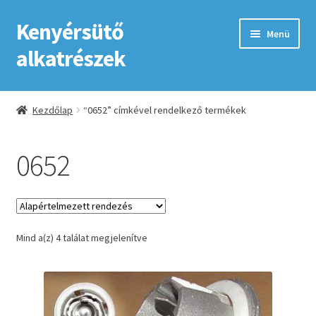
Kenyérsütő
Ugrás
Kilépés
Menü
a
a
alkatrészek
navigációhoz
tartalomba
Kezdőlap
Kezdőlap
“0652” címkével rendelkező termékek
Adatkezelési tájékoztató elfogadása
0652
ÁSZF
Fiókom
Mind a(z) 4 találat megjelenítve
GYIK
Impresszum
Kapcsolat