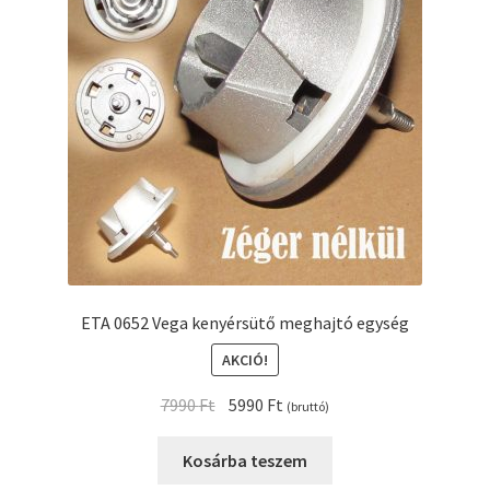
Kenyérsütő alkatrészek modellszám alapján
Kenyérsütő használati utasítások
Kosár
Online HELP
Pénztár
ETA 0652 Vega kenyérsütő meghajtó egység
Shop
AKCIÓ!
Original
Current
Tippek, tanácsok kenyérsütő szereléshez és
7990
Ft
5990
Ft
(bruttó)
price
price
használatához
was:
is:
Kosárba teszem
7990 Ft.
5990 Ft.