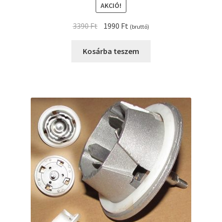
AKCIÓ!
Original
Current
3390
Ft
1990
Ft
(bruttó)
price
price
was:
is:
Kosárba teszem
3390 Ft.
1990 Ft.