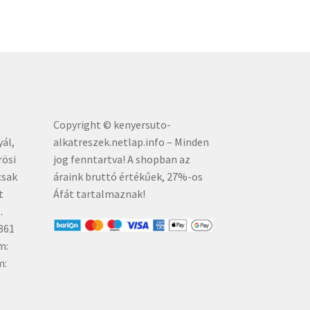
Copyright © kenyersuto-
yál,
alkatreszek.netlap.info – Minden
rösi
jog fenntartva! A shopban az
csak
áraink bruttó értékűe
k, 27%-os
t
Áfát tartalmaznak!
.
861
m:
m: