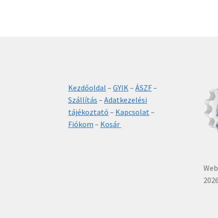
Kezdőoldal
–
GYIK
–
ÁSZF
–
Szállítás
–
Adatkezelési
tájékoztató
–
Kapcsolat
–
Fiókom
–
Kosár
Webá
2026