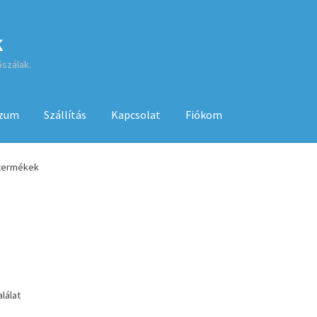
k
őszálak.
szum
Szállítás
Kapcsolat
Fiókom
sa
ÁSZF
Fiókom
GYIK
Impresszum
Kapcsolat
 termékek
Kenyérsütő használati utasítások
Kosár
Online HELP
Pénztár
Sh
 használatához
lálat