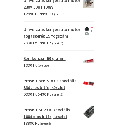
Univerzális kenyérsütő motor
4990 Ft.
2990 Ft.
230V 50Hz 100W
Original
Current
12990
Ft
9990
Ft
(bruttó)
price
price
was:
is:
Univerzális kenyérsütő motor
12990 Ft.
9990 Ft.
fogaskerék 15 fogszám
Original
Current
2990
Ft
1990
Ft
(bruttó)
price
price
was:
is:
Szilikonzsír 60 gramm
2990 Ft.
1990 Ft.
1990
Ft
(bruttó)
ProsKit 8PK-SD009 speciális
33db-os bitfej készlet
Original
Current
6990
Ft
5490
Ft
(bruttó)
price
price
was:
is:
ProsKit SD2310 speciális
6990 Ft.
5490 Ft.
100db-os bitfej készlet
13990
Ft
(bruttó)