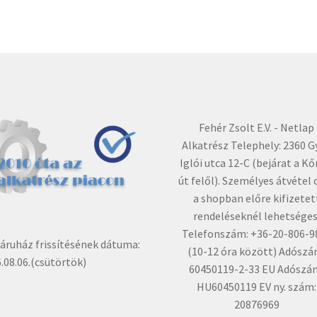
Fehér Zsolt E.V. - Netlap
Alkatrész Telephely: 2360 G
Iglói utca 12-C (bejárat a Kő
út felől). Személyes átvétel 
a shopban előre kifizetet
rendeléseknél lehetséges
Telefonszám: +36-20-806-9
ruház frissítésének dátuma:
(10-12 óra között) Adószá
.08.06.(csütörtök)
60450119-2-33 EU Adószá
HU60450119 EV ny. szám:
20876969