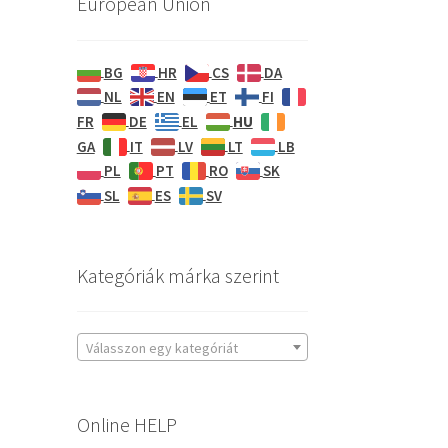
European Union
BG
HR
CS
DA
NL
EN
ET
FI
HU
FR
DE
EL
GA
IT
LV
LT
LB
PL
PT
RO
SK
SL
ES
SV
Kategóriák márka szerint
Válasszon egy kategóriát
Online HELP