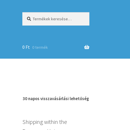
Keresés
Keresés
a
következőre:
0
Ft
0 termék
op
30 napos
visszavásárlási
lehetőség
Shipping within the