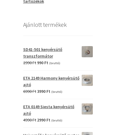
tartozékok
Ajánlott termékek
SD41-501 kenyérsütő
transzformátor
Original
Current
2990
Ft
990
Ft
(bruttó)
price
price
was:
is:
ETA 2149 Harmony kenyérsütő
2990 Ft.
990 Ft.
ajtó
Original
Current
6990
Ft
3990
Ft
(bruttó)
price
price
was:
is:
ETA 0149 Siesta kenyérsütő
6990 Ft.
3990 Ft.
ajtó
Original
Current
4990
Ft
2990
Ft
(bruttó)
price
price
was:
is: