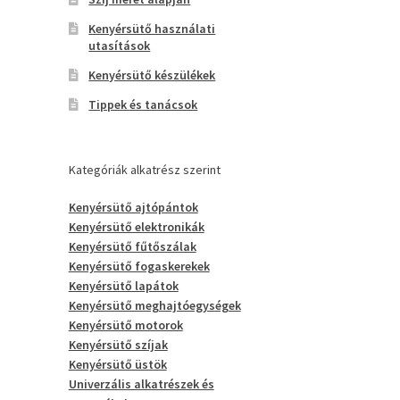
Kenyérsütő használati
utasítások
Kenyérsütő készülékek
Tippek és tanácsok
Kategóriák alkatrész szerint
Kenyérsütő ajtópántok
Kenyérsütő elektronikák
Kenyérsütő fűtőszálak
Kenyérsütő fogaskerekek
Kenyérsütő lapátok
Kenyérsütő meghajtóegységek
Kenyérsütő motorok
Kenyérsütő szíjak
Kenyérsütő üstök
Univerzális alkatrészek és