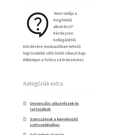
Nem találja a
megfelelő
alkatrészt?
Kérdezzen
kollégánktól.
Kérdésére munkaidőben lehető
legrövidebb időn belül választ kap.
Klikkeljen a fotóra a kérdezéshez.
Kategóriák extra
Univerzális alkatrészek és
tartozékok
Szerszámok a kenyérsütő
szétszedéséhez
Szíj méret alapján