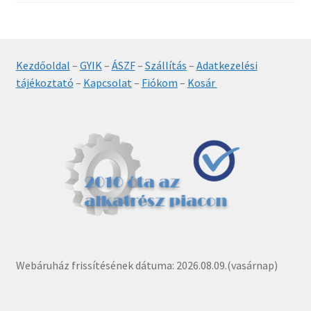
Kezdőoldal
–
GYIK
–
ÁSZF
–
Szállítás
–
Adatkezelési
tájékoztató
–
Kapcsolat
–
Fiókom
–
Kosár
Webáruház frissítésének dátuma: 2026.08.09.(vasárnap)