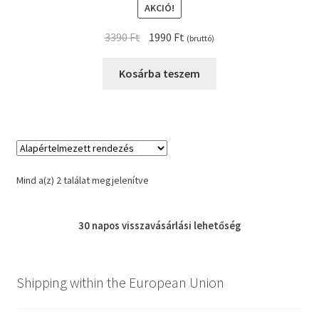
AKCIÓ!
Original
Current
3390
Ft
1990
Ft
(bruttó)
price
price
was:
is:
Kosárba teszem
3390 Ft.
1990 Ft.
Mind a(z) 2 találat megjelenítve
30 napos
visszavásárlási
lehetőség
Shipping within the European Union