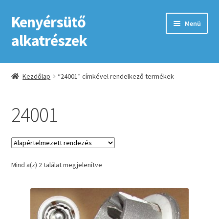
Kenyérsütő
Ugrás
Kilépés
Menü
a
a
alkatrészek
navigációhoz
tartalomba
Kezdőlap
Kezdőlap
“24001” címkével rendelkező termékek
Adatkezelési tájékoztató elfogadása
24001
ÁSZF
Fiókom
Mind a(z) 2 találat megjelenítve
GYIK
Impresszum
Kapcsolat