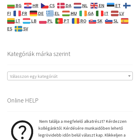
BG
HR
CS
DA
NL
EN
ET
HU
FI
FR
DE
EL
GA
IT
LV
LT
LB
PL
PT
RO
SK
SL
ES
SV
Kategóriák márka szerint
Válasszon egy kategóriát
Online HELP
Nem találja a megfelelő alkatrészt? Kérdezzen
kollégánktól. Kérdésére munkaidőben lehető
legrövidebb időn belül választ kap. Klikkeljen a