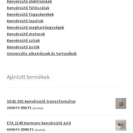
Kenyérsütő elektronikák
Kenyérsütő fűtőszálak
Kenyérsütő fogaskerekek
Kenyérsütő lapátok
Kenyérsütő meghajtóegységek
Kenyérsütő motorok
Kenyérsütő szíjak
Kenyérsütő üstök
Univerzális alkatrészek és tartozékok
Ajánlott termékek
SD41-501 kenyérsütő transzformátor
Original
Current
2990
Ft
990
Ft
(bruttó)
price
price
was:
is:
ETA 2149 Harmony kenyérsütő ajtó
2990 Ft.
990 Ft.
Original
Current
6990
Ft
3990
Ft
(bruttó)