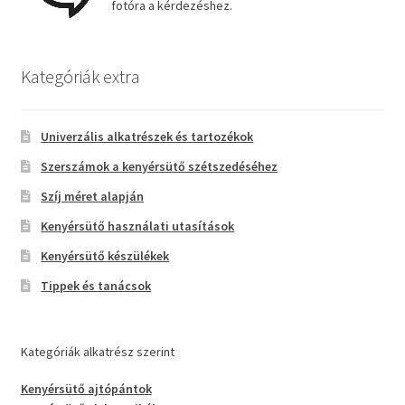
fotóra a kérdezéshez.
Kategóriák extra
Univerzális alkatrészek és tartozékok
Szerszámok a kenyérsütő szétszedéséhez
Szíj méret alapján
Kenyérsütő használati utasítások
Kenyérsütő készülékek
Tippek és tanácsok
Kategóriák alkatrész szerint
Kenyérsütő ajtópántok