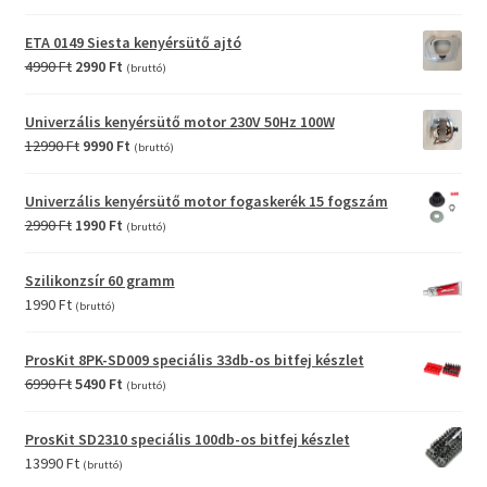
price
price
was:
is:
ETA 0149 Siesta kenyérsütő ajtó
6990 Ft.
3990 Ft.
Original
Current
4990
Ft
2990
Ft
(bruttó)
price
price
was:
is:
Univerzális kenyérsütő motor 230V 50Hz 100W
4990 Ft.
2990 Ft.
Original
Current
12990
Ft
9990
Ft
(bruttó)
price
price
was:
is:
Univerzális kenyérsütő motor fogaskerék 15 fogszám
12990 Ft.
9990 Ft.
Original
Current
2990
Ft
1990
Ft
(bruttó)
price
price
was:
is:
Szilikonzsír 60 gramm
2990 Ft.
1990 Ft.
1990
Ft
(bruttó)
ProsKit 8PK-SD009 speciális 33db-os bitfej készlet
Original
Current
6990
Ft
5490
Ft
(bruttó)
price
price
was:
is:
ProsKit SD2310 speciális 100db-os bitfej készlet
6990 Ft.
5490 Ft.
13990
Ft
(bruttó)