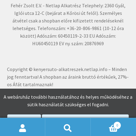
Fehér Zsolt E.V. - Netlap Alkatrész Telephely: 2360 Gyál,
Iglói utca 12-C (bejárat a Kőrösi út felől). Személyes
átvétel csak a shopban előre kifizetett rendeléseknél
lehetséges. Telefonszám: +36-20-806-9861 (10-12 óra
között) Adószám: 60450119-2-33 EU Adószám:
HU60450119 EV ny. szám: 20876969
Copyright © kenyersuto-alkatreszek.netlap.info – Minden
jog fenntartva! A shopban az áraink bruttó értékűe
k, 27%-
os Áfát tartalmaznak!
A webáruház további használatához és helyes működéséhez a
sütik használatát szükséges el fogadni.
Elfogadom
Adatkezelési Tájékoztató Elolvasása
0
Keresés
Keresés