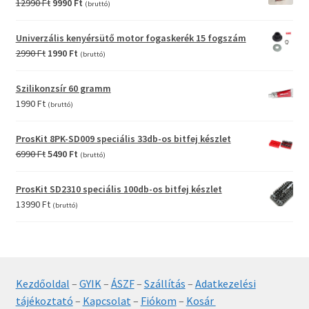
Original
Current
12990
Ft
9990
Ft
(bruttó)
price
price
was:
is:
Univerzális kenyérsütő motor fogaskerék 15 fogszám
12990 Ft.
9990 Ft.
Original
Current
2990
Ft
1990
Ft
(bruttó)
price
price
was:
is:
Szilikonzsír 60 gramm
2990 Ft.
1990 Ft.
1990
Ft
(bruttó)
ProsKit 8PK-SD009 speciális 33db-os bitfej készlet
Original
Current
6990
Ft
5490
Ft
(bruttó)
price
price
was:
is:
ProsKit SD2310 speciális 100db-os bitfej készlet
6990 Ft.
5490 Ft.
13990
Ft
(bruttó)
Kezdőoldal
–
GYIK
–
ÁSZF
–
Szállítás
–
Adatkezelési
tájékoztató
–
Kapcsolat
–
Fiókom
–
Kosár