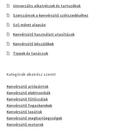
Univerzális alkatrészek és tartozékok
Szerszámok a kenyérsütő szétszedéséhez
Szíj méret alapján
Kenyérsütő használati utasítások
Kenyérsütő készülékek
Tippek és tanácsok
Kategóriák alkatrész szerint
Kenyérsütő ajtópántok
Kenyérsütő elektronikák
Kenyérsütő fűtőszálak
Kenyérsütő fogaskerekek
Kenyérsütő lapátok
Kenyérsütő meghajtóegységek
Kenyérsütő motorok