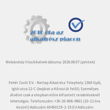
Webáruház frissítésének dátuma: 2026.08.07.(péntek)
Fehér Zsolt E.V. - Netlap Alkatrész Telephely: 2360 Gyál,
Iglói utca 12-C (bejárat a Kőrösi út felől). Személyes
átvétel csak a shopban előre kifizetett rendeléseknél
lehetséges. Telefonszám: +36-20-806-9861 (10-12 óra
között) Adószám: 60450119-2-33 EU Adószám: