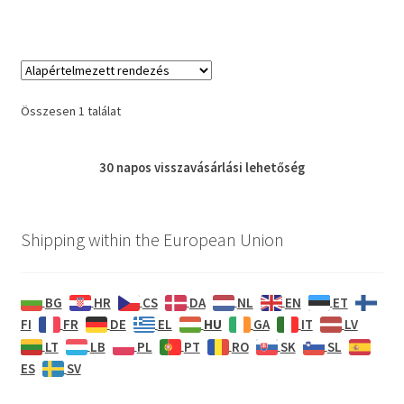
Összesen 1 találat
30 napos
visszavásárlási
lehetőség
Shipping within the European Union
BG
HR
CS
DA
NL
EN
ET
HU
FI
FR
DE
EL
GA
IT
LV
LT
LB
PL
PT
RO
SK
SL
ES
SV