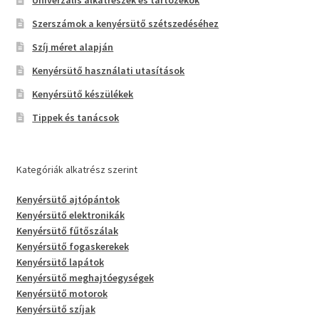
Univerzális alkatrészek és tartozékok
Szerszámok a kenyérsütő szétszedéséhez
Szíj méret alapján
Kenyérsütő használati utasítások
Kenyérsütő készülékek
Tippek és tanácsok
Kategóriák alkatrész szerint
Kenyérsütő ajtópántok
Kenyérsütő elektronikák
Kenyérsütő fűtőszálak
Kenyérsütő fogaskerekek
Kenyérsütő lapátok
Kenyérsütő meghajtóegységek
Kenyérsütő motorok
Kenyérsütő szíjak