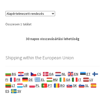
Összesen 1 találat
30 napos
visszavásárlási
lehetőség
Shipping within the European Union
BG
HR
CS
DA
NL
EN
ET
HU
FI
FR
DE
EL
GA
IT
LV
LT
LB
PL
PT
RO
SK
SL
ES
SV