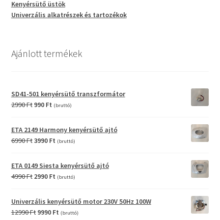
Kenyérsütő üstök
Univerzális alkatrészek és tartozékok
Ajánlott termékek
SD41-501 kenyérsütő transzformátor
Original
Current
2990
Ft
990
Ft
(bruttó)
price
price
was:
is:
ETA 2149 Harmony kenyérsütő ajtó
2990 Ft.
990 Ft.
Original
Current
6990
Ft
3990
Ft
(bruttó)
price
price
was:
is:
ETA 0149 Siesta kenyérsütő ajtó
6990 Ft.
3990 Ft.
Original
Current
4990
Ft
2990
Ft
(bruttó)
price
price
was:
is:
Univerzális kenyérsütő motor 230V 50Hz 100W
4990 Ft.
2990 Ft.
Original
Current
12990
Ft
9990
Ft
(bruttó)