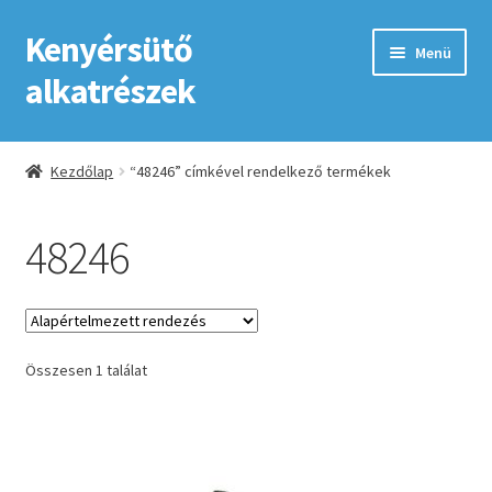
Kenyérsütő
Ugrás
Kilépés
Menü
a
a
alkatrészek
navigációhoz
tartalomba
Kezdőlap
Kezdőlap
“48246” címkével rendelkező termékek
Adatkezelési tájékoztató elfogadása
48246
ÁSZF
Fiókom
Összesen 1 találat
GYIK
Impresszum
Kapcsolat