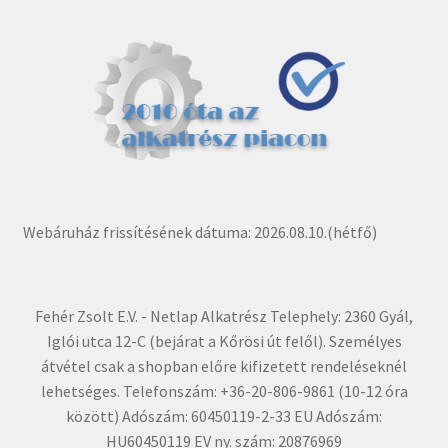
Webáruház frissítésének dátuma: 2026.08.10.(hétfő)
Fehér Zsolt E.V. - Netlap Alkatrész Telephely: 2360 Gyál,
Iglói utca 12-C (bejárat a Kőrösi út felől). Személyes
átvétel csak a shopban előre kifizetett rendeléseknél
lehetséges. Telefonszám: +36-20-806-9861 (10-12 óra
között) Adószám: 60450119-2-33 EU Adószám:
HU60450119 EV ny. szám: 20876969