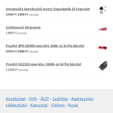
price
price
was:
is:
Univerzális kenyérsütő motor fogaskerék 15 fogszám
12990 Ft.
9990 Ft.
Original
Current
2990
Ft
1990
Ft
(bruttó)
price
price
was:
is:
Szilikonzsír 60 gramm
2990 Ft.
1990 Ft.
1990
Ft
(bruttó)
ProsKit 8PK-SD009 speciális 33db-os bitfej készlet
Original
Current
6990
Ft
5490
Ft
(bruttó)
price
price
was:
is:
ProsKit SD2310 speciális 100db-os bitfej készlet
6990 Ft.
5490 Ft.
13990
Ft
(bruttó)
Kezdőoldal
–
GYIK
–
ÁSZF
–
Szállítás
–
Adatkezelési
tájékoztató
–
Kapcsolat
–
Fiókom
–
Kosár