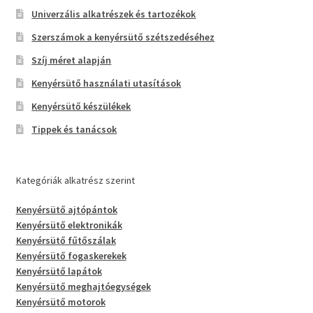
Univerzális alkatrészek és tartozékok
Szerszámok a kenyérsütő szétszedéséhez
Szíj méret alapján
Kenyérsütő használati utasítások
Kenyérsütő készülékek
Tippek és tanácsok
Kategóriák alkatrész szerint
Kenyérsütő ajtópántok
Kenyérsütő elektronikák
Kenyérsütő fűtőszálak
Kenyérsütő fogaskerekek
Kenyérsütő lapátok
Kenyérsütő meghajtóegységek
Kenyérsütő motorok