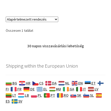
Összesen 1 találat
30 napos
visszavásárlási
lehetőség
Shipping within the European Union
BG
HR
CS
DA
NL
EN
ET
HU
FI
FR
DE
EL
GA
IT
LV
LT
LB
PL
PT
RO
SK
SL
ES
SV