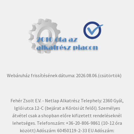
Webáruház frissítésének dátuma: 2026.08.06.(csütörtök)
Fehér Zsolt E.V. - Netlap Alkatrész Telephely: 2360 Gyál,
Iglói utca 12-C (bejárat a Kőrösi út felől). Személyes
átvétel csak a shopban előre kifizetett rendeléseknél
lehetséges. Telefonszám: +36-20-806-9861 (10-12 óra
között) Adószám: 60450119-2-33 EU Adószám: