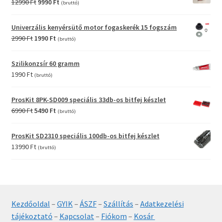
Original
Current
12990
Ft
9990
Ft
(bruttó)
price
price
was:
is:
Univerzális kenyérsütő motor fogaskerék 15 fogszám
12990 Ft.
9990 Ft.
Original
Current
2990
Ft
1990
Ft
(bruttó)
price
price
was:
is:
Szilikonzsír 60 gramm
2990 Ft.
1990 Ft.
1990
Ft
(bruttó)
ProsKit 8PK-SD009 speciális 33db-os bitfej készlet
Original
Current
6990
Ft
5490
Ft
(bruttó)
price
price
was:
is:
ProsKit SD2310 speciális 100db-os bitfej készlet
6990 Ft.
5490 Ft.
13990
Ft
(bruttó)
Kezdőoldal
–
GYIK
–
ÁSZF
–
Szállítás
–
Adatkezelési
tájékoztató
–
Kapcsolat
–
Fiókom
–
Kosár