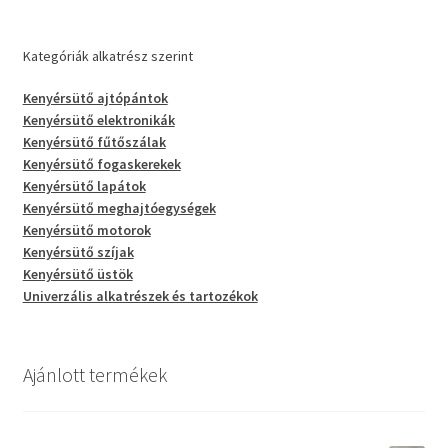
Kategóriák alkatrész szerint
Kenyérsütő ajtópántok
Kenyérsütő elektronikák
Kenyérsütő fűtőszálak
Kenyérsütő fogaskerekek
Kenyérsütő lapátok
Kenyérsütő meghajtóegységek
Kenyérsütő motorok
Kenyérsütő szíjak
Kenyérsütő üstök
Univerzális alkatrészek és tartozékok
Ajánlott termékek