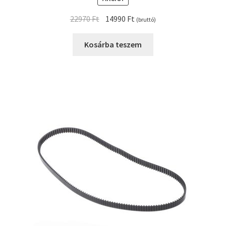
Original
Current
22970
Ft
14990
Ft
(bruttó)
price
price
was:
is:
Kosárba teszem
22970 Ft.
14990 Ft.