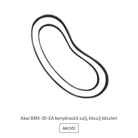
Akai BMX-30-EA kenyérsütő szíj, ékszíj készlet
AKCIÓ!