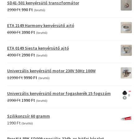
SD41-501 kenyérsütő transzformátor
Original
Current
2990
Ft
990
Ft
(bruttó)
price
price
was:
is:
ETA 2149 Harmony kenyérsütő ajtó
2990 Ft.
990 Ft.
Original
Current
6990
Ft
3990
Ft
(bruttó)
price
price
was:
is:
ETA 0149 Siesta kenyérsütő ajtó
6990 Ft.
3990 Ft.
Original
Current
4990
Ft
2990
Ft
(bruttó)
price
price
was:
is:
Univerzális kenyérsütő motor 230V 50Hz 100W
4990 Ft.
2990 Ft.
Original
Current
12990
Ft
9990
Ft
(bruttó)
price
price
was:
is:
Univerzális kenyérsütő motor fogaskerék 15 fogszám
12990 Ft.
9990 Ft.
Original
Current
2990
Ft
1990
Ft
(bruttó)
price
price
was:
is:
Szilikonzsír 60 gramm
2990 Ft.
1990 Ft.
1990
Ft
(bruttó)
ProsKit 8PK-SD009 speciális 33db-os bitfej készlet