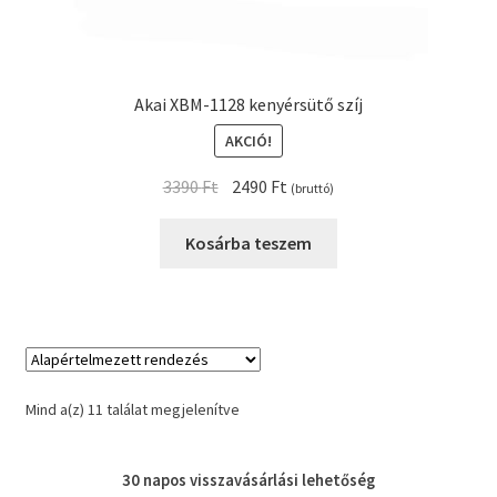
Akai XBM-1128 kenyérsütő szíj
AKCIÓ!
Original
Current
3390
Ft
2490
Ft
(bruttó)
price
price
was:
is:
Kosárba teszem
3390 Ft.
2490 Ft.
Mind a(z) 11 találat megjelenítve
30 napos
visszavásárlási
lehetőség