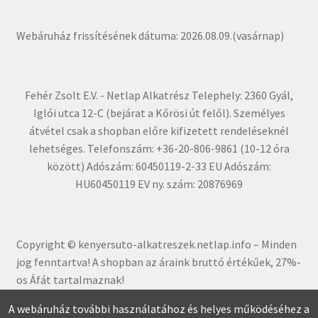
Webáruház frissítésének dátuma: 2026.08.09.(vasárnap)
Fehér Zsolt E.V. - Netlap Alkatrész Telephely: 2360 Gyál,
Iglói utca 12-C (bejárat a Kőrösi út felől). Személyes
átvétel csak a shopban előre kifizetett rendeléseknél
lehetséges. Telefonszám: +36-20-806-9861 (10-12 óra
között) Adószám: 60450119-2-33 EU Adószám:
HU60450119 EV ny. szám: 20876969
Copyright © kenyersuto-alkatreszek.netlap.info – Minden
jog fenntartva! A shopban az áraink bruttó értékűe
k, 27%-
os Áfát tartalmaznak!
A webáruház további használatához és helyes működéséhez a