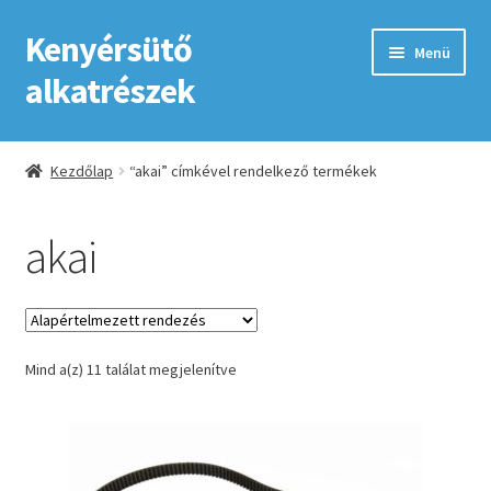
Kenyérsütő
Ugrás
Kilépés
Menü
a
a
alkatrészek
navigációhoz
tartalomba
Kezdőlap
Kezdőlap
“akai” címkével rendelkező termékek
Adatkezelési tájékoztató elfogadása
akai
ÁSZF
Fiókom
Mind a(z) 11 találat megjelenítve
GYIK
Impresszum
Kapcsolat