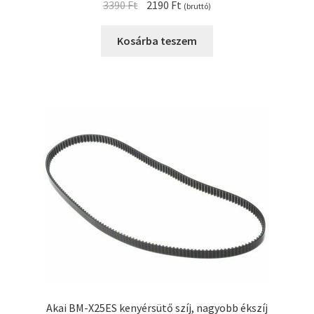
Original
Current
3390
Ft
2190
Ft
(bruttó)
price
price
was:
is:
Kosárba teszem
3390 Ft.
2190 Ft.
Akai BM-X25ES kenyérsütő szíj, nagyobb ékszíj