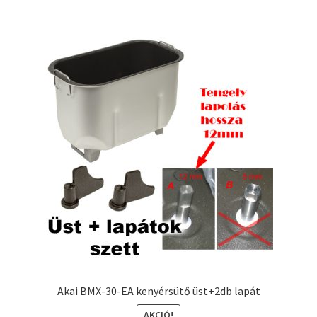
Akai BMX-30-EA kenyérsütő üst+2db lapát
AKCIÓ!