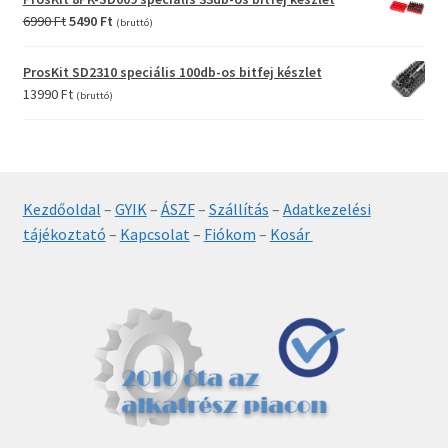
Original
Current
6990
Ft
5490
Ft
(bruttó)
price
price
was:
is:
ProsKit SD2310 speciális 100db-os bitfej készlet
6990 Ft.
5490 Ft.
13990
Ft
(bruttó)
Kezdőoldal
–
GYIK
–
ÁSZF
–
Szállítás
–
Adatkezelési
tájékoztató
–
Kapcsolat
–
Fiókom
–
Kosár