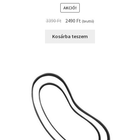
AKCIÓ!
Original
Current
3390
Ft
2490
Ft
(bruttó)
price
price
was:
is:
Kosárba teszem
3390 Ft.
2490 Ft.