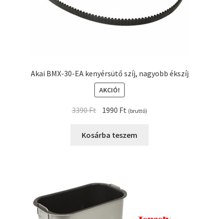
Akai BMX-30-EA kenyérsütő szíj, nagyobb ékszíj
AKCIÓ!
Original
Current
3390
Ft
1990
Ft
(bruttó)
price
price
was:
is:
Kosárba teszem
3390 Ft.
1990 Ft.