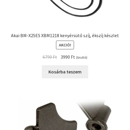
Akai BM-X25ES XBM1218 kenyérsütő szíj, ékszíj készlet
AKCIÓ!
Original
Current
6790
Ft
3990
Ft
(bruttó)
price
price
was:
is:
Kosárba teszem
6790 Ft.
3990 Ft.