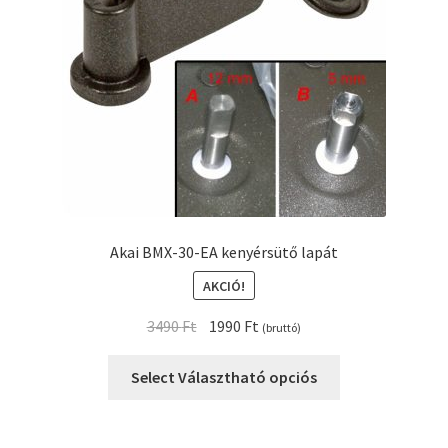
Akai BMX-30-EA kenyérsütő lapát
AKCIÓ!
Original
Current
3490
Ft
1990
Ft
(bruttó)
price
price
was:
is:
Select Választható opciós
3490 Ft.
1990 Ft.