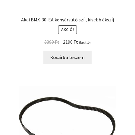
Akai BMX-30-EA kenyérsütő szíj, kisebb ékszíj
AKCIÓ!
Original
Current
3390
Ft
2190
Ft
(bruttó)
price
price
was:
is:
Kosárba teszem
3390 Ft.
2190 Ft.