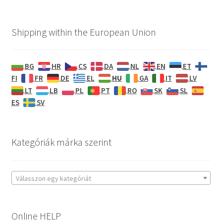
Shipping within the European Union
BG
HR
CS
DA
NL
EN
ET
HU
FI
FR
DE
EL
GA
IT
LV
LT
LB
PL
PT
RO
SK
SL
ES
SV
Kategóriák márka szerint
Válasszon egy kategóriát
Online HELP