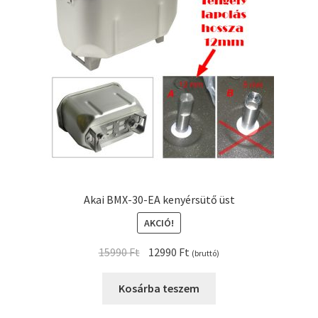
Akai BMX-30-EA kenyérsütő üst
AKCIÓ!
Original
Current
15990
Ft
12990
Ft
(bruttó)
price
price
was:
is:
Kosárba teszem
15990 Ft.
12990 Ft.