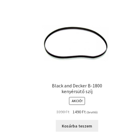
Black and Decker B-1800
kenyérsütő szíj
AKCIÓ!
Original
Current
3390
Ft
1490
Ft
(bruttó)
price
price
was:
is:
Kosárba teszem
3390 Ft.
1490 Ft.