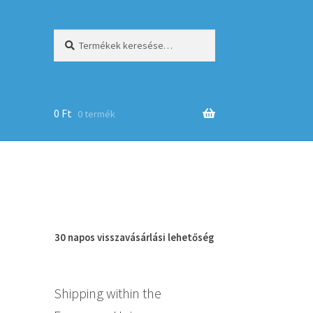
Keresés
Keresés
a
következőre:
0
Ft
0 termék
op
30 napos
visszavásárlási
lehetőség
Shipping within the