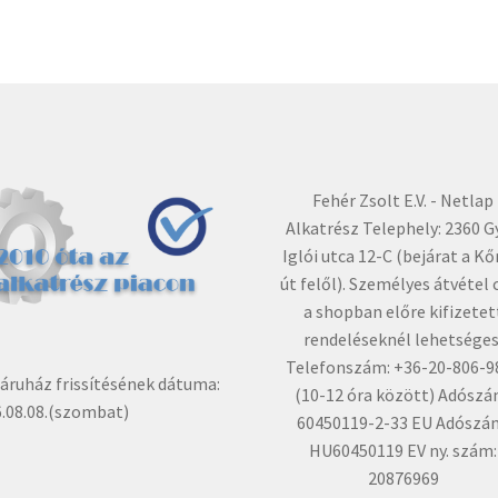
Fehér Zsolt E.V. - Netlap
Alkatrész Telephely: 2360 G
Iglói utca 12-C (bejárat a Kő
út felől). Személyes átvétel 
a shopban előre kifizetet
rendeléseknél lehetséges
Telefonszám: +36-20-806-9
ruház frissítésének dátuma:
(10-12 óra között) Adószá
.08.08.(szombat)
60450119-2-33 EU Adószá
HU60450119 EV ny. szám:
20876969