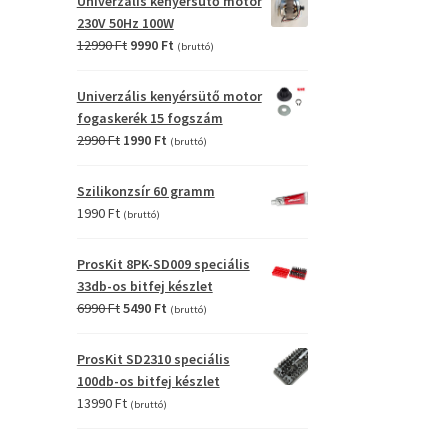
Univerzális kenyérsütő motor
4990 Ft.
2990 Ft.
230V 50Hz 100W
Original
Current
12990
Ft
9990
Ft
(bruttó)
price
price
was:
is:
Univerzális kenyérsütő motor
12990 Ft.
9990 Ft.
fogaskerék 15 fogszám
Original
Current
2990
Ft
1990
Ft
(bruttó)
price
price
was:
is:
Szilikonzsír 60 gramm
2990 Ft.
1990 Ft.
1990
Ft
(bruttó)
ProsKit 8PK-SD009 speciális
33db-os bitfej készlet
Original
Current
6990
Ft
5490
Ft
(bruttó)
price
price
was:
is:
ProsKit SD2310 speciális
6990 Ft.
5490 Ft.
100db-os bitfej készlet
13990
Ft
(bruttó)