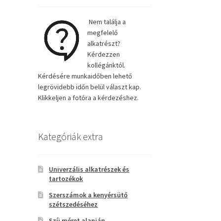
Nem találja a
megfelelő
alkatrészt?
Kérdezzen
kollégánktól.
Kérdésére munkaidőben lehető
legrövidebb időn belül választ kap.
Klikkeljen a fotóra a kérdezéshez.
Kategóriák extra
Univerzális alkatrészek és
tartozékok
Szerszámok a kenyérsütő
szétszedéséhez
Szíj méret alapján