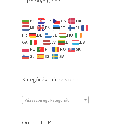
European Union
BG
HR
CS
DA
NL
EN
ET
FI
HU
FR
DE
EL
GA
IT
LV
LT
LB
PL
PT
RO
SK
SL
ES
SV
Kategóriák márka szerint
Válasszon egy kategóriát
Online HELP