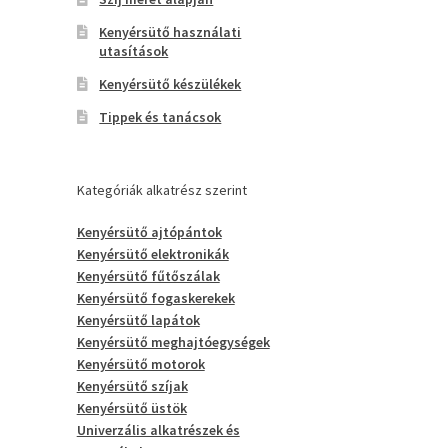
Kenyérsütő használati
utasítások
Kenyérsütő készülékek
Tippek és tanácsok
Kategóriák alkatrész szerint
Kenyérsütő ajtópántok
Kenyérsütő elektronikák
Kenyérsütő fűtőszálak
Kenyérsütő fogaskerekek
Kenyérsütő lapátok
Kenyérsütő meghajtóegységek
Kenyérsütő motorok
Kenyérsütő szíjak
Kenyérsütő üstök
Univerzális alkatrészek és