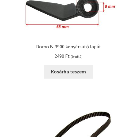
Kenyérsütő alkatrészek modellszám alapján
Kenyérsütő használati utasítások
Domo B-3900 kenyérsütő lapát
Kosár
2490
Ft
(bruttó)
Online HELP
Kosárba teszem
Pénztár
Shop
Tippek, tanácsok kenyérsütő szereléshez és
használatához