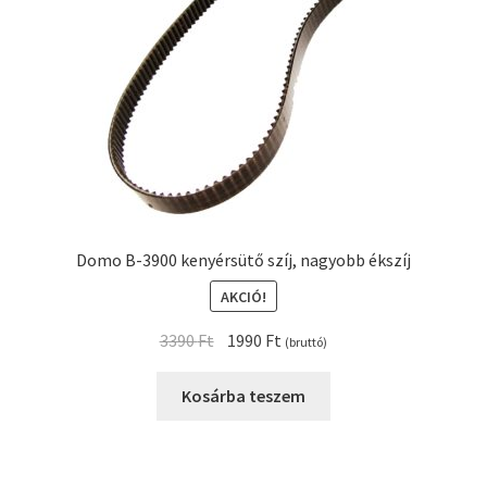
Domo B-3900 kenyérsütő szíj, nagyobb ékszíj
AKCIÓ!
Original
Current
3390
Ft
1990
Ft
(bruttó)
price
price
was:
is:
Kosárba teszem
3390 Ft.
1990 Ft.