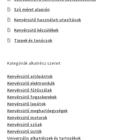
Szíj méret alapján
Kenyérsütő használati utasítások
Kenyérsütő készülékek
Tippek és tanácsok
Kategóriák alkatrész szerint
Kenyérsütő ajtópántok
Kenyérsütő elektronikák
Kenyérsütő fűtőszálak
Kenyérsütő fogaskerekek
Kenyérsütő lapátok
Kenyérsütő meghajtóegységek
Kenyérsütő motorok
Kenyérsütő szíjak
Kenyérsütő üstök
Univerzális alkatrészek és tartozékok