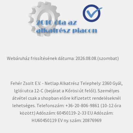
Webáruház frissítésének dátuma: 2026.08.08.(szombat)
Fehér Zsolt E.V. - Netlap Alkatrész Telephely: 2360 Gyál,
Iglói utca 12-C (bejárat a Kőrösi út felől). Személyes
átvétel csak a shopban előre kifizetett rendeléseknél
lehetséges. Telefonszám: +36-20-806-9861 (10-12 óra
között) Adószám: 60450119-2-33 EU Adószám:
HU60450119 EV ny. szám: 20876969