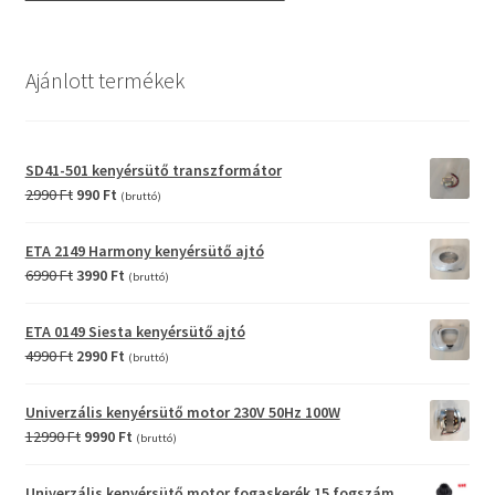
Ajánlott termékek
SD41-501 kenyérsütő transzformátor
Original
Current
2990
Ft
990
Ft
(bruttó)
price
price
was:
is:
ETA 2149 Harmony kenyérsütő ajtó
2990 Ft.
990 Ft.
Original
Current
6990
Ft
3990
Ft
(bruttó)
price
price
was:
is:
ETA 0149 Siesta kenyérsütő ajtó
6990 Ft.
3990 Ft.
Original
Current
4990
Ft
2990
Ft
(bruttó)
price
price
was:
is:
Univerzális kenyérsütő motor 230V 50Hz 100W
4990 Ft.
2990 Ft.
Original
Current
12990
Ft
9990
Ft
(bruttó)
price
price
was:
is:
Univerzális kenyérsütő motor fogaskerék 15 fogszám