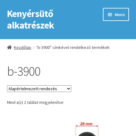
Kenyérsütő
Ugrás
Kilépés
Menü
a
a
alkatrészek
navigációhoz
tartalomba
Kezdőlap
Kezdőlap
“b-3900” címkével rendelkező termékek
Adatkezelési tájékoztató elfogadása
b-3900
ÁSZF
Fiókom
Mind a(z) 2 találat megjelenítve
GYIK
Impresszum
Kapcsolat