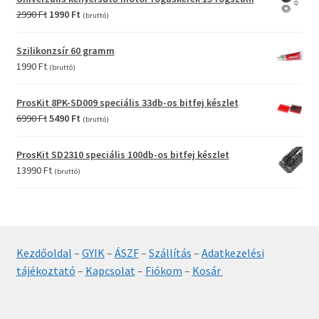
12990 Ft.
9990 Ft.
Original
Current
2990
Ft
1990
Ft
(bruttó)
price
price
was:
is:
Szilikonzsír 60 gramm
2990 Ft.
1990 Ft.
1990
Ft
(bruttó)
ProsKit 8PK-SD009 speciális 33db-os bitfej készlet
Original
Current
6990
Ft
5490
Ft
(bruttó)
price
price
was:
is:
ProsKit SD2310 speciális 100db-os bitfej készlet
6990 Ft.
5490 Ft.
13990
Ft
(bruttó)
Kezdőoldal
–
GYIK
–
ÁSZF
–
Szállítás
–
Adatkezelési
tájékoztató
–
Kapcsolat
–
Fiókom
–
Kosár