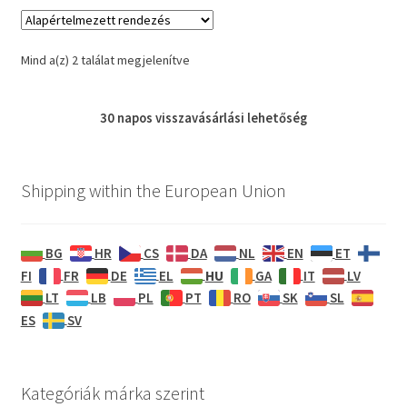
Mind a(z) 2 találat megjelenítve
30 napos
visszavásárlási
lehetőség
Shipping within the European Union
BG
HR
CS
DA
NL
EN
ET
HU
FI
FR
DE
EL
GA
IT
LV
LT
LB
PL
PT
RO
SK
SL
ES
SV
Kategóriák márka szerint