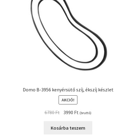
Kenyérsütő alkatrészek modellszám alapján
Kenyérsütő használati utasítások
Kosár
Online HELP
Pénztár
Domo B-3956 kenyérsütő szíj, ékszíj készlet
Shop
AKCIÓ!
Original
Current
Tippek, tanácsok kenyérsütő szereléshez és
6780
Ft
3990
Ft
(bruttó)
price
price
használatához
was:
is:
Kosárba teszem
6780 Ft.
3990 Ft.