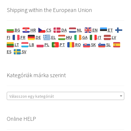
Shipping within the European Union
BG
HR
CS
DA
NL
EN
ET
HU
FI
FR
DE
EL
GA
IT
LV
LT
LB
PL
PT
RO
SK
SL
ES
SV
Kategóriák márka szerint
Válasszon egy kategóriát
Online HELP