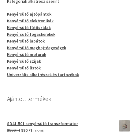
Kategóriák alkatrész szerint
Kenyérsütő ajtópántok
Kenyérsütő elektronikák
Kenyérsütő fűtőszálak
Kenyérsütő fogaskerekek
Kenyérsütő lapátok
Kenyérsütő meghajtóegységek
Kenyérsütő motorok
Kenyérsütő szíjak
Kenyérsütő üstök
Univerzális alkatrészek és tartozékok
Ajánlott termékek
SD41-501 kenyérsütő transzformátor
Original
Current
2990
Ft
990
Ft
(bruttó)
price
price