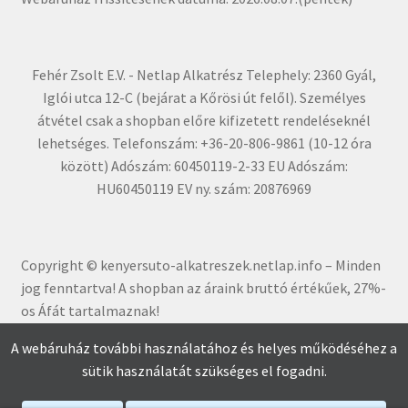
Fehér Zsolt E.V. - Netlap Alkatrész Telephely: 2360 Gyál,
Iglói utca 12-C (bejárat a Kőrösi út felől). Személyes
átvétel csak a shopban előre kifizetett rendeléseknél
lehetséges. Telefonszám: +36-20-806-9861 (10-12 óra
között) Adószám: 60450119-2-33 EU Adószám:
HU60450119 EV ny. szám: 20876969
Copyright © kenyersuto-alkatreszek.netlap.info – Minden
jog fenntartva! A shopban az áraink bruttó értékűe
k, 27%-
os Áfát tartalmaznak!
A webáruház további használatához és helyes működéséhez a
sütik használatát szükséges el fogadni.