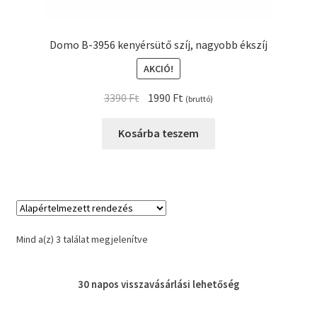
Domo B-3956 kenyérsütő szíj, nagyobb ékszíj
AKCIÓ!
Original
Current
3390
Ft
1990
Ft
(bruttó)
price
price
was:
is:
Kosárba teszem
3390 Ft.
1990 Ft.
Mind a(z) 3 találat megjelenítve
30 napos
visszavásárlási
lehetőség