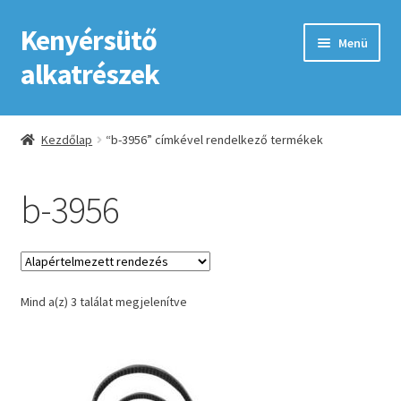
Kenyérsütő
Ugrás
Kilépés
Menü
a
a
alkatrészek
navigációhoz
tartalomba
Kezdőlap
Kezdőlap
“b-3956” címkével rendelkező termékek
Adatkezelési tájékoztató elfogadása
b-3956
ÁSZF
Fiókom
Mind a(z) 3 találat megjelenítve
GYIK
Impresszum
Kapcsolat