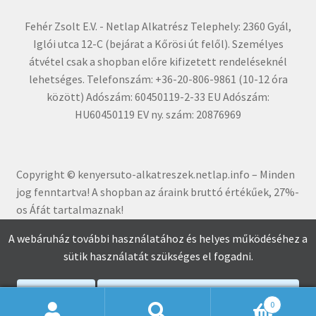
Fehér Zsolt E.V. - Netlap Alkatrész Telephely: 2360 Gyál,
Iglói utca 12-C (bejárat a Kőrösi út felől). Személyes
átvétel csak a shopban előre kifizetett rendeléseknél
lehetséges. Telefonszám: +36-20-806-9861 (10-12 óra
között) Adószám: 60450119-2-33 EU Adószám:
HU60450119 EV ny. szám: 20876969
Copyright © kenyersuto-alkatreszek.netlap.info – Minden
jog fenntartva! A shopban az áraink bruttó értékűe
k, 27%-
os Áfát tartalmaznak!
A webáruház további használatához és helyes működéséhez a
sütik használatát szükséges el fogadni.
Elfogadom
Adatkezelési Tájékoztató Elolvasása
0