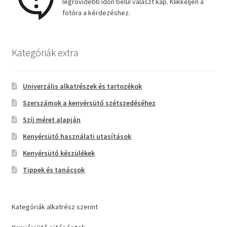
legrövidebb időn belül választ kap. Klikkeljen a
fotóra a kérdezéshez.
Kategóriák extra
Univerzális alkatrészek és tartozékok
Szerszámok a kenyérsütő szétszedéséhez
Szíj méret alapján
Kenyérsütő használati utasítások
Kenyérsütő készülékek
Tippek és tanácsok
Kategóriák alkatrész szerint