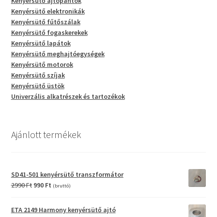
Kenyérsütő ajtópántok
Kenyérsütő elektronikák
Kenyérsütő fűtőszálak
Kenyérsütő fogaskerekek
Kenyérsütő lapátok
Kenyérsütő meghajtóegységek
Kenyérsütő motorok
Kenyérsütő szíjak
Kenyérsütő üstök
Univerzális alkatrészek és tartozékok
Ajánlott termékek
SD41-501 kenyérsütő transzformátor
Original
Current
2990
Ft
990
Ft
(bruttó)
price
price
was:
is:
ETA 2149 Harmony kenyérsütő ajtó
2990 Ft.
990 Ft.