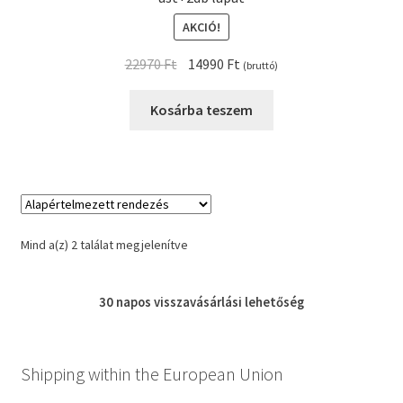
AKCIÓ!
Original
Current
22970
Ft
14990
Ft
(bruttó)
price
price
was:
is:
Kosárba teszem
22970 Ft.
14990 Ft.
Mind a(z) 2 találat megjelenítve
30 napos
visszavásárlási
lehetőség
Shipping within the European Union