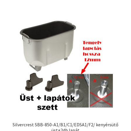
Silvercrest SBB-850-A1/B1/C1/EDSA1/F2/ kenyérsütő
üst+2db lapát