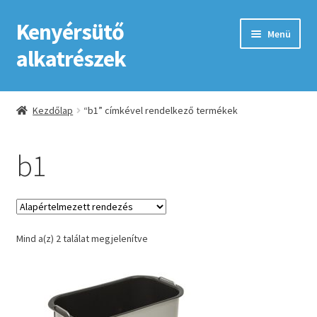
Kenyérsütő
Ugrás
Kilépés
Menü
a
a
alkatrészek
navigációhoz
tartalomba
Kezdőlap
Kezdőlap
“b1” címkével rendelkező termékek
Adatkezelési tájékoztató elfogadása
b1
ÁSZF
Fiókom
Mind a(z) 2 találat megjelenítve
GYIK
Impresszum
Kapcsolat