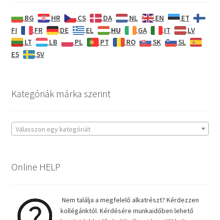
BG
HR
CS
DA
NL
EN
ET
HU
FI
FR
DE
EL
GA
IT
LV
LT
LB
PL
PT
RO
SK
SL
ES
SV
Kategóriák márka szerint
Válasszon egy kategóriát
Online HELP
Nem találja a megfelelő alkatrészt? Kérdezzen
kollégánktól. Kérdésére munkaidőben lehető