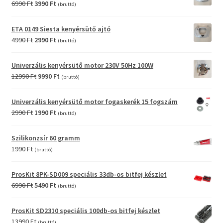
Original
Current
6990
Ft
3990
Ft
(bruttó)
price
price
was:
is:
ETA 0149 Siesta kenyérsütő ajtó
6990 Ft.
3990 Ft.
Original
Current
4990
Ft
2990
Ft
(bruttó)
price
price
was:
is:
Univerzális kenyérsütő motor 230V 50Hz 100W
4990 Ft.
2990 Ft.
Original
Current
12990
Ft
9990
Ft
(bruttó)
price
price
was:
is:
Univerzális kenyérsütő motor fogaskerék 15 fogszám
12990 Ft.
9990 Ft.
Original
Current
2990
Ft
1990
Ft
(bruttó)
price
price
was:
is:
Szilikonzsír 60 gramm
2990 Ft.
1990 Ft.
1990
Ft
(bruttó)
ProsKit 8PK-SD009 speciális 33db-os bitfej készlet
Original
Current
6990
Ft
5490
Ft
(bruttó)
price
price
was:
is:
ProsKit SD2310 speciális 100db-os bitfej készlet
6990 Ft.
5490 Ft.
13990
Ft
(bruttó)