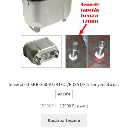
Kenyérsütő alkatrészek modellszám alapján
Kenyérsütő használati utasítások
Kosár
Online HELP
Pénztár
Silvercrest SBB-850-A1/B1/C1/EDSA1/F2/ kenyérsütő üst
Shop
AKCIÓ!
Original
Current
Tippek, tanácsok kenyérsütő szereléshez és
15990
Ft
12990
Ft
(bruttó)
price
price
használatához
was:
is:
Kosárba teszem
15990 Ft.
12990 Ft.