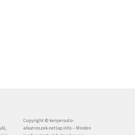
Copyright © kenyersuto-
yál,
alkatreszek.netlap.info – Minden