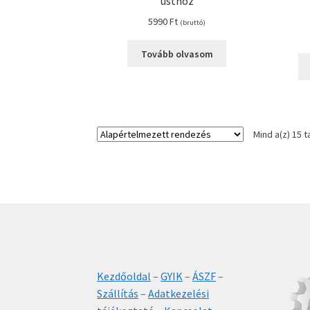
üsthöz
5990
Ft
(bruttó)
Tovább olvasom
Mind a(z) 15 t
Kezdőoldal
–
GYIK
–
ÁSZF
–
Szállítás
–
Adatkezelési