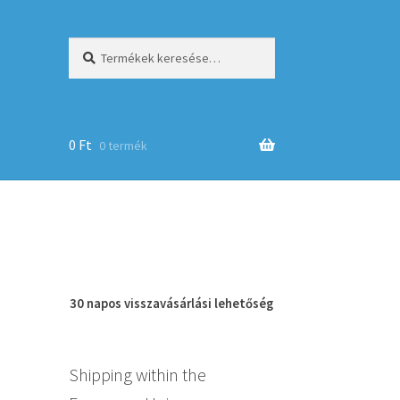
Keresés
Keresés
a
következőre:
0
Ft
0 termék
op
30 napos
visszavásárlási
lehetőség
Shipping within the