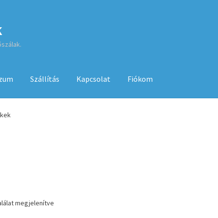
k
őszálak.
szum
Szállítás
Kapcsolat
Fiókom
sa
ÁSZF
Fiókom
GYIK
Impresszum
Kapcsolat
ékek
Kenyérsütő használati utasítások
Kosár
Online HELP
Pénztár
Sh
 használatához
alálat megjelenítve