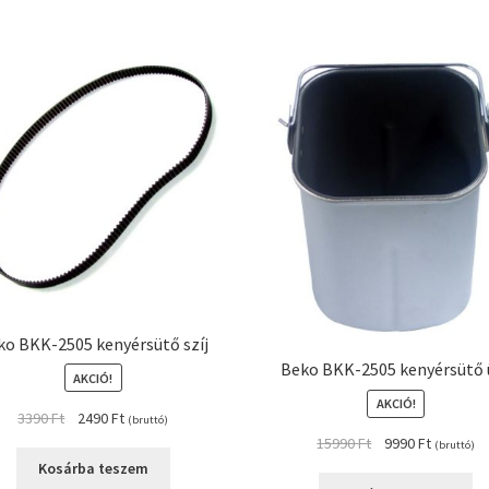
ko BKK-2505 kenyérsütő szíj
Beko BKK-2505 kenyérsütő 
AKCIÓ!
AKCIÓ!
Original
Current
3390
Ft
2490
Ft
(bruttó)
price
price
Original
Current
15990
Ft
9990
Ft
(bruttó)
was:
is:
price
price
Kosárba teszem
3390 Ft.
2490 Ft.