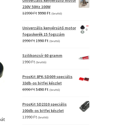
Univerzális kenyérsütő motor
4990 Ft.
2990 Ft.
230V 50Hz 100W
Original
Current
12990
Ft
9990
Ft
(bruttó)
price
price
.
was:
is:
Univerzális kenyérsütő motor
12990 Ft.
9990 Ft.
fogaskerék 15 fogszám
Original
Current
2990
Ft
1990
Ft
(bruttó)
price
price
was:
is:
Szilikonzsír 60 gramm
2990 Ft.
1990 Ft.
1990
Ft
(bruttó)
ProsKit 8PK-SD009 speciális
33db-os bitfej készlet
Original
Current
6990
Ft
5490
Ft
(bruttó)
price
price
was:
is:
ProsKit SD2310 speciális
6990 Ft.
5490 Ft.
100db-os bitfej készlet
13990
Ft
(bruttó)
pát