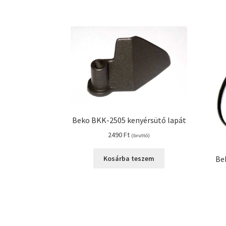
Beko BKK-2505 kenyérsütő lapát
2490
Ft
(bruttó)
Be
Kosárba teszem