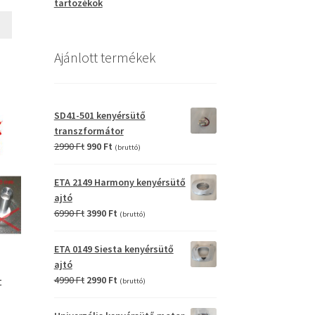
tartozékok
Ajánlott termékek
SD41-501 kenyérsütő
transzformátor
Original
Current
2990
Ft
990
Ft
(bruttó)
price
price
was:
is:
ETA 2149 Harmony kenyérsütő
2990 Ft.
990 Ft.
ajtó
Original
Current
6990
Ft
3990
Ft
(bruttó)
price
price
was:
is:
ETA 0149 Siesta kenyérsütő
6990 Ft.
3990 Ft.
ajtó
Original
Current
4990
Ft
2990
Ft
t
(bruttó)
price
price
was:
is: