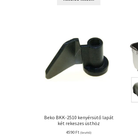
Beko BKK-2510 kenyérsütő lapát
két rekeszes üsthöz
4590
Ft
(bruttó)