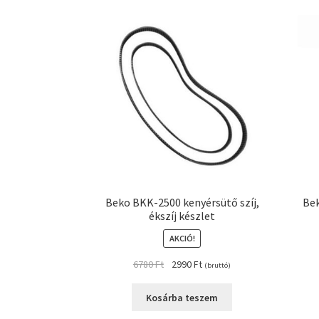
Beko BKK-2500 kenyérsütő szíj,
Bek
ékszíj készlet
AKCIÓ!
Original
Current
6780
Ft
2990
Ft
(bruttó)
price
price
was:
is:
Kosárba teszem
6780 Ft.
2990 Ft.