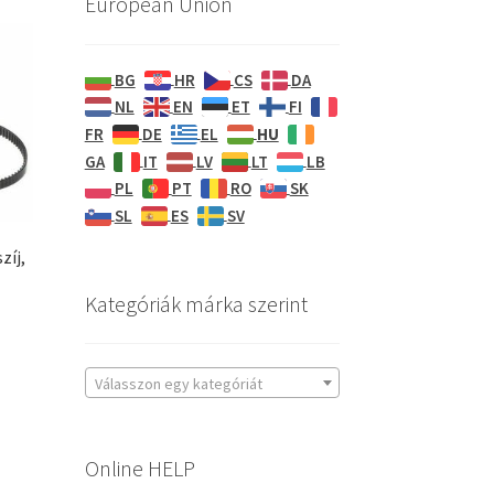
European Union
BG
HR
CS
DA
NL
EN
ET
FI
HU
FR
DE
EL
GA
IT
LV
LT
LB
PL
PT
RO
SK
SL
ES
SV
zíj,
Kategóriák márka szerint
Válasszon egy kategóriát
Online HELP