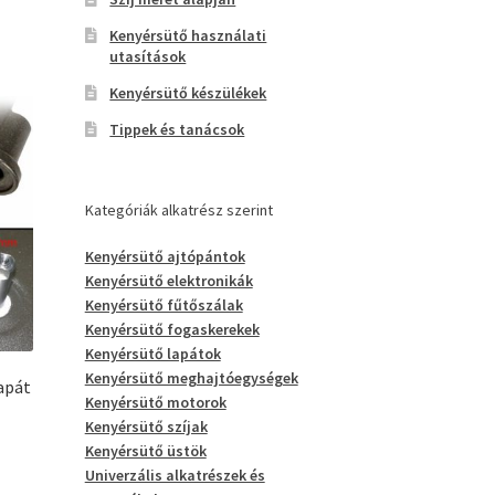
Kenyérsütő használati
utasítások
Kenyérsütő készülékek
Tippek és tanácsok
Kategóriák alkatrész szerint
Kenyérsütő ajtópántok
Kenyérsütő elektronikák
Kenyérsütő fűtőszálak
Kenyérsütő fogaskerekek
Kenyérsütő lapátok
Kenyérsütő meghajtóegységek
apát
Kenyérsütő motorok
Kenyérsütő szíjak
Kenyérsütő üstök
Univerzális alkatrészek és