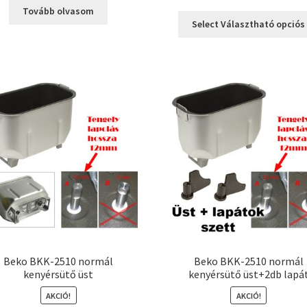
price
price
Tovább olvasom
was:
is:
Select Választható opciós
3490 Ft.
1990 Ft.
Beko BKK-2510 normál
Beko BKK-2510 normál
kenyérsütő üst
kenyérsütő üst+2db lapá
AKCIÓ!
AKCIÓ!