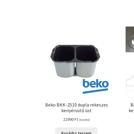
Beko BKK-2510 dupla rekeszes
B
kenyérsütő üst
ke
22990
Ft
(bruttó)
Kosárba teszem