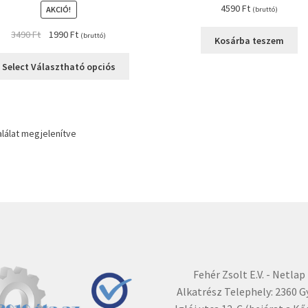
4590
Ft
AKCIÓ!
(bruttó)
Original
Current
3490
Ft
1990
Ft
(bruttó)
Kosárba teszem
price
price
was:
is:
Select Választható opciós
3490 Ft.
1990 Ft.
alálat megjelenítve
Fehér Zsolt E.V. - Netlap
Alkatrész Telephely: 2360 G