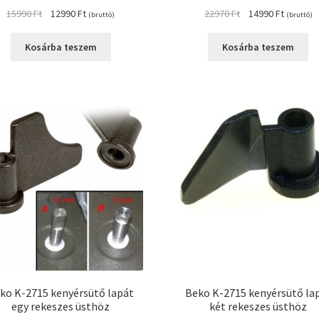
Original
Current
Original
Current
15990
Ft
12990
Ft
22970
Ft
14990
Ft
(bruttó)
(bruttó)
price
price
price
price
was:
is:
was:
is:
Kosárba teszem
Kosárba teszem
15990 Ft.
12990 Ft.
22970 Ft.
14990 Ft
ko K-2715 kenyérsütő lapát
Beko K-2715 kenyérsütő la
egy rekeszes üsthöz
két rekeszes üsthöz