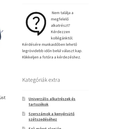
Nem találja a
megfelelő
alkatrészt?
Kérdezzen
kollégánktól.
Kérdésére munkaidőben lehető
legrövidebb időn belül választ kap.
Klikkeljen a fotóra a kérdezéshez.
Kategóriák extra
üst
Univerzális alkatrészek és
tartozékok
Szerszámok a kenyérsütő
szétszedéséhez
Szíj méret alapján