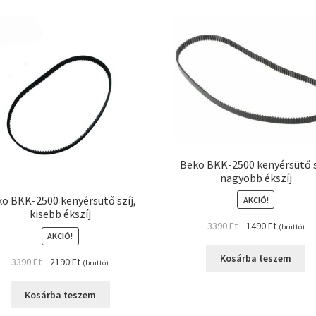
Beko BKK-2500 kenyérsütő s
nagyobb ékszíj
o BKK-2500 kenyérsütő szíj,
AKCIÓ!
kisebb ékszíj
Original
Current
3390
Ft
1490
Ft
(bruttó)
AKCIÓ!
price
price
was:
is:
Kosárba teszem
Original
Current
3390
Ft
2190
Ft
(bruttó)
3390 Ft.
1490 Ft.
price
price
was:
is:
Kosárba teszem
3390 Ft.
2190 Ft.