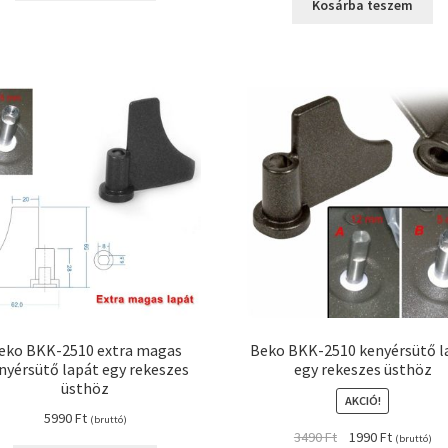
was:
is:
Kosárba teszem
15990 Ft.
9990 Ft.
eko BKK-2510 extra magas
Beko BKK-2510 kenyérsütő l
nyérsütő lapát egy rekeszes
egy rekeszes üsthöz
üsthöz
AKCIÓ!
5990
Ft
(bruttó)
Original
Current
3490
Ft
1990
Ft
(bruttó)