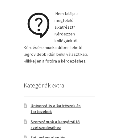
Nem találja a
megfelelő
alkatrészt?
Kérdezzen
kollégánktól.
Kérdésére munkaidőben lehető
legrövidebb időn belül választ kap.
Klikkeljen a fotóra a kérdezéshez.
Kategóriák extra
Univerzális alkatrészek és
tartozékok
Szerszámok a kenyérsütő
szétszedéséhez
Szíj méret alapján