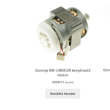
Gor
Gorenje BM-1400EUR kenyérsütő
motor
26990
Ft
(bruttó)
Kosárba teszem