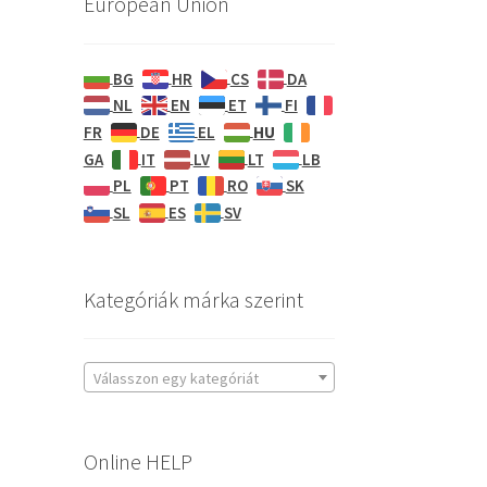
European Union
BG
HR
CS
DA
NL
EN
ET
FI
HU
FR
DE
EL
GA
IT
LV
LT
LB
PL
PT
RO
SK
SL
ES
SV
Kategóriák márka szerint
Válasszon egy kategóriát
Online HELP