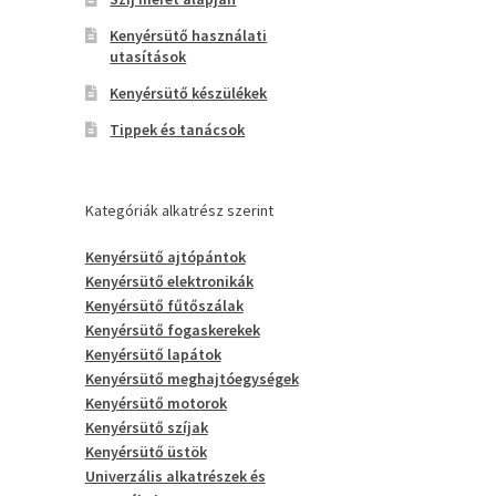
Kenyérsütő használati
utasítások
Kenyérsütő készülékek
Tippek és tanácsok
Kategóriák alkatrész szerint
Kenyérsütő ajtópántok
Kenyérsütő elektronikák
Kenyérsütő fűtőszálak
Kenyérsütő fogaskerekek
Kenyérsütő lapátok
Kenyérsütő meghajtóegységek
Kenyérsütő motorok
Kenyérsütő szíjak
Kenyérsütő üstök
Univerzális alkatrészek és