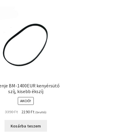
enje BM-1400EUR kenyérsütő
szíj, kisebb ékszíj
AKCIÓ!
Original
Current
3390
Ft
2190
Ft
(bruttó)
price
price
was:
is:
Kosárba teszem
3390 Ft.
2190 Ft.