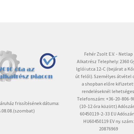
Fehér Zsolt E.V. - Netlap
Alkatrész Telephely: 2360 G
Iglói utca 12-C (bejárat a Kő
út felől). Személyes átvétel 
a shopban előre kifizetet
rendeléseknél lehetséges
Telefonszám: +36-20-806-9
ruház frissítésének dátuma:
(10-12 óra között) Adószá
.08.08.(szombat)
60450119-2-33 EU Adószá
HU60450119 EV ny. szám:
20876969