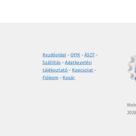
Kezdőoldal
–
GYIK
–
ÁSZF
–
Szállítás
–
Adatkezelési
tájékoztató
–
Kapcsolat
–
Fiókom
–
Kosár
Webá
2026