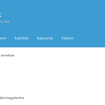
k
őszálak.
szum
Szállítás
Kapcsolat
Fiókom
sa
ÁSZF
Fiókom
GYIK
Impresszum
Kapcsolat
ő termékek
Kenyérsütő használati utasítások
Kosár
Online HELP
Pénztár
Sh
 használatához
lálat megjelenítve