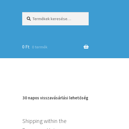
Keresés
Keresés
a
következőre:
0
Ft
0 termék
op
30 napos
visszavásárlási
lehetőség
Shipping within the