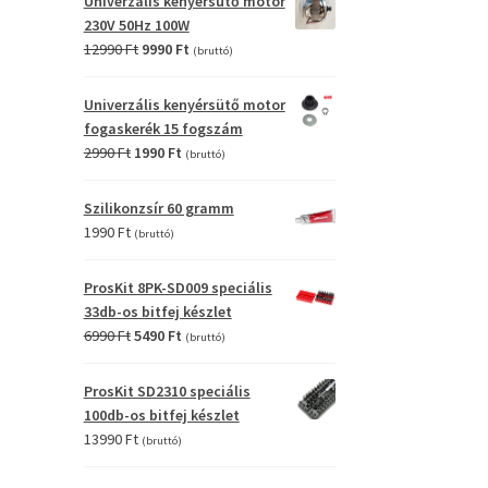
Univerzális kenyérsütő motor
4990 Ft.
2990 Ft.
230V 50Hz 100W
Original
Current
12990
Ft
9990
Ft
(bruttó)
price
price
was:
is:
Univerzális kenyérsütő motor
12990 Ft.
9990 Ft.
fogaskerék 15 fogszám
Original
Current
2990
Ft
1990
Ft
(bruttó)
price
price
was:
is:
Szilikonzsír 60 gramm
2990 Ft.
1990 Ft.
1990
Ft
(bruttó)
ProsKit 8PK-SD009 speciális
33db-os bitfej készlet
Original
Current
6990
Ft
5490
Ft
(bruttó)
price
price
was:
is:
ProsKit SD2310 speciális
6990 Ft.
5490 Ft.
100db-os bitfej készlet
13990
Ft
(bruttó)