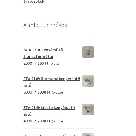
tartozékok
Ajánlott termékek
SD41-501 kenyérsütő
transzformátor
Original
Current
2990
Ft
990
Ft
(bruttó)
price
price
was:
is:
ETA 2149 Harmony kenyérsütő
2990 Ft.
990 Ft.
ajtó
Original
Current
6990
Ft
3990
Ft
(bruttó)
price
price
was:
is:
ETA 0149 Siesta kenyérsütő
6990 Ft.
3990 Ft.
ajtó
Original
Current
4990
Ft
2990
Ft
(bruttó)
price
price
was:
is: