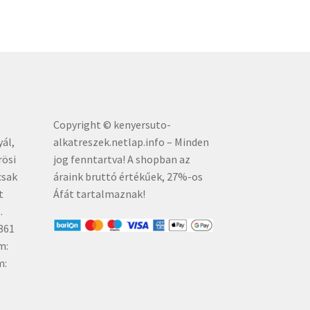
Copyright © kenyersuto-
yál,
alkatreszek.netlap.info – Minden
rösi
jog fenntartva! A shopban az
csak
áraink bruttó értékűe
k, 27%-os
t
Áfát tartalmaznak!
.
861
m:
m: