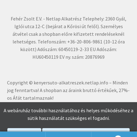
Fehér Zsolt E.V. - Netlap Alkatrész Telephely: 2360 Gyál,
Iglói utca 12-C (bejárat a Kőrösi út felől). Személyes
átvétel csak a shopban előre kifizetett rendeléseknél
lehetséges. Telefonszám: +36-20-806-9861 (10-12 óra
között) Adószám: 60450119-2-33 EU Adószám:
HU60450119 EV ny. szám: 20876969
Copyright © kenyersuto-alkatreszek.netlap.info – Minden
jog fenntartva! A shopban az áraink bruttó értékűe
k, 27%-
os Áfát tartalmaznak!
A webáruház további használatához és helyes működéséhez a
sütik használatát szükséges el fogadni.
Elfogadom
Adatkezelési Tájékoztató Elolvasása