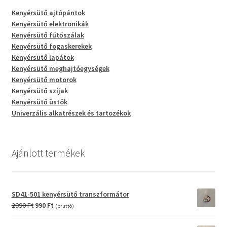
Kenyérsütő ajtópántok
Kenyérsütő elektronikák
Kenyérsütő fűtőszálak
Kenyérsütő fogaskerekek
Kenyérsütő lapátok
Kenyérsütő meghajtóegységek
Kenyérsütő motorok
Kenyérsütő szíjak
Kenyérsütő üstök
Univerzális alkatrészek és tartozékok
Ajánlott termékek
SD41-501 kenyérsütő transzformátor
Original
Current
2990
Ft
990
Ft
(bruttó)
price
price