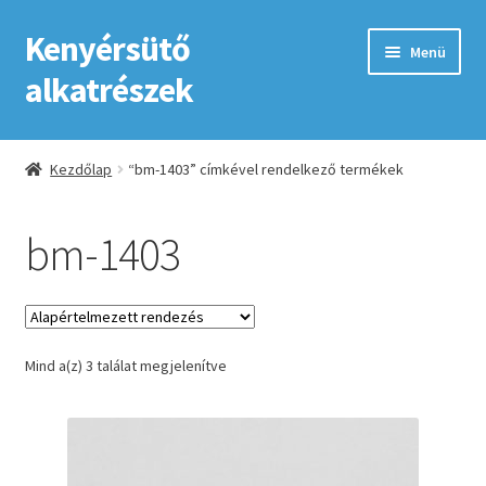
Kenyérsütő
Ugrás
Kilépés
Menü
a
a
alkatrészek
navigációhoz
tartalomba
Kezdőlap
Kezdőlap
“bm-1403” címkével rendelkező termékek
Adatkezelési tájékoztató elfogadása
bm-1403
ÁSZF
Fiókom
Mind a(z) 3 találat megjelenítve
GYIK
Impresszum
Kapcsolat