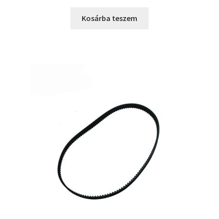
price
price
was:
is:
Kosárba teszem
4490 Ft.
3990 Ft.