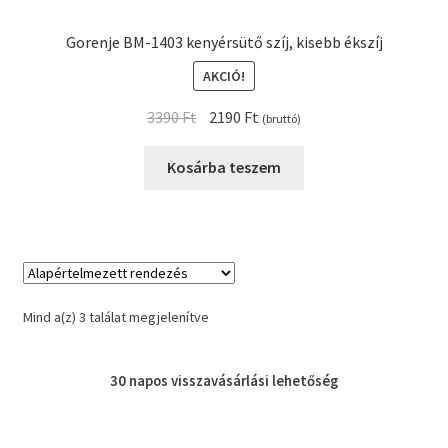
Gorenje BM-1403 kenyérsütő szíj, kisebb ékszíj
AKCIÓ!
Original
Current
3390
Ft
2190
Ft
(bruttó)
price
price
was:
is:
Kosárba teszem
3390 Ft.
2190 Ft.
Mind a(z) 3 találat megjelenítve
30 napos
visszavásárlási
lehetőség