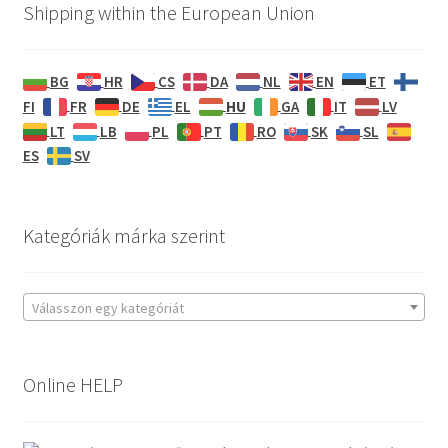
Shipping within the European Union
BG
HR
CS
DA
NL
EN
ET
HU
FI
FR
DE
EL
GA
IT
LV
LT
LB
PL
PT
RO
SK
SL
ES
SV
Kategóriák márka szerint
Válasszon egy kategóriát
Online HELP