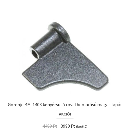
Gorenje BM-1403 kenyérsütő rövid bemarású magas lapát
AKCIÓ!
Original
Current
4490
Ft
3990
Ft
(bruttó)