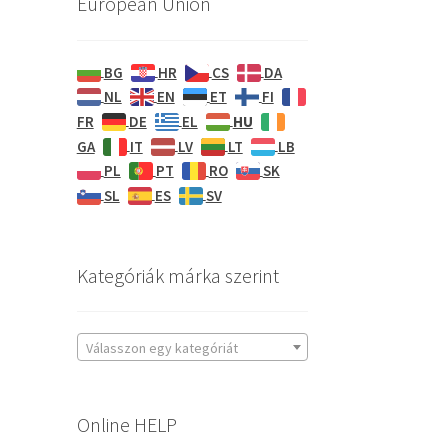
European Union
BG
HR
CS
DA
NL
EN
ET
FI
HU
FR
DE
EL
GA
IT
LV
LT
LB
PL
PT
RO
SK
SL
ES
SV
Kategóriák márka szerint
Válasszon egy kategóriát
Online HELP