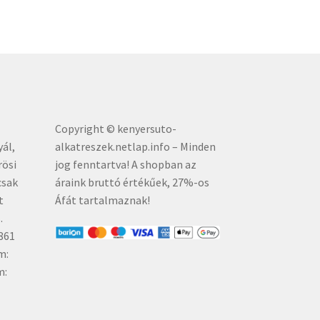
Copyright © kenyersuto-
yál,
alkatreszek.netlap.info – Minden
rösi
jog fenntartva! A shopban az
csak
áraink bruttó értékűe
k, 27%-os
t
Áfát tartalmaznak!
.
861
m:
m: