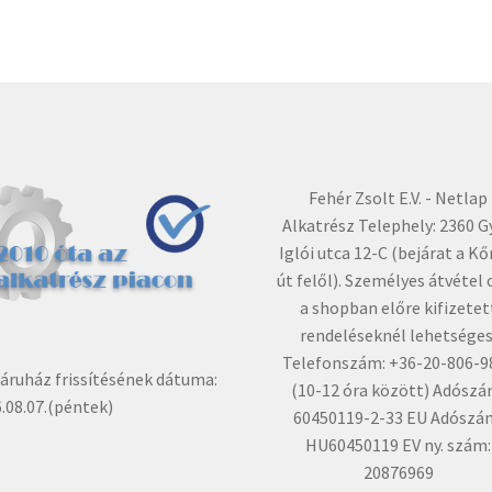
Fehér Zsolt E.V. - Netlap
Alkatrész Telephely: 2360 G
Iglói utca 12-C (bejárat a Kő
út felől). Személyes átvétel 
a shopban előre kifizetet
rendeléseknél lehetséges
Telefonszám: +36-20-806-9
ruház frissítésének dátuma:
(10-12 óra között) Adószá
.08.07.(péntek)
60450119-2-33 EU Adószá
HU60450119 EV ny. szám:
20876969