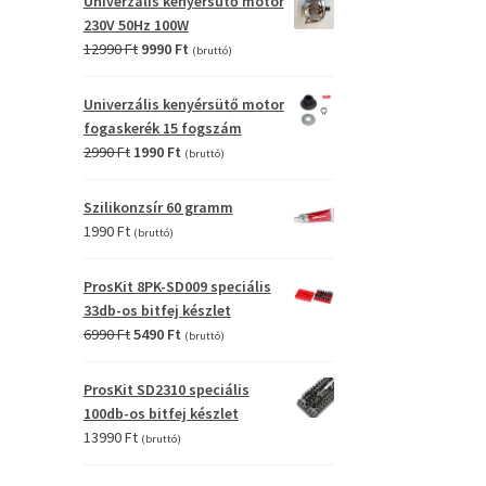
Univerzális kenyérsütő motor
4990 Ft.
2990 Ft.
230V 50Hz 100W
Original
Current
12990
Ft
9990
Ft
(bruttó)
price
price
was:
is:
Univerzális kenyérsütő motor
12990 Ft.
9990 Ft.
fogaskerék 15 fogszám
Original
Current
2990
Ft
1990
Ft
(bruttó)
price
price
was:
is:
Szilikonzsír 60 gramm
2990 Ft.
1990 Ft.
1990
Ft
(bruttó)
ProsKit 8PK-SD009 speciális
33db-os bitfej készlet
Original
Current
6990
Ft
5490
Ft
(bruttó)
price
price
was:
is:
ProsKit SD2310 speciális
6990 Ft.
5490 Ft.
100db-os bitfej készlet
13990
Ft
(bruttó)