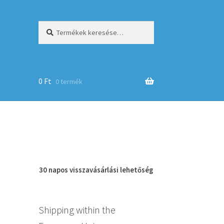
Keresés
Keresés
a
következőre:
0
Ft
0 termék
op
30 napos
visszavásárlási
lehetőség
Shipping within the