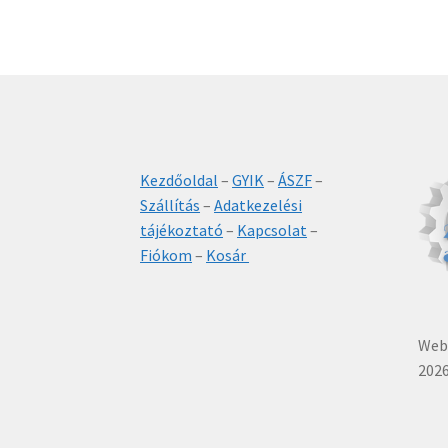
Kezdőoldal
–
GYIK
–
ÁSZF
–
Szállítás
–
Adatkezelési
tájékoztató
–
Kapcsolat
–
Fiókom
–
Kosár
Webá
2026