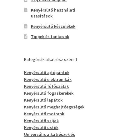
Kenyérsütő használati
utasítások
Kenyérsütő készülékek
Tippek és tanácsok
Kategóriák alkatrész szerint
Kenyérsütő ajtópántok
Kenyérsütő elektronikák
Kenyérsütő fűtőszálak
Kenyérsütő fogaskerekek
Kenyérsütő lapátok
Kenyérsütő meghajtóegységek
Kenyérsütő motorok
Kenyérsütő szíjak
Kenyérsütő üstök
Univerzális alkatrészek és