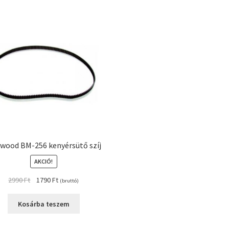
wood BM-256 kenyérsütő szíj
AKCIÓ!
Original
Current
2990
Ft
1790
Ft
(bruttó)
price
price
was:
is:
Kosárba teszem
2990 Ft.
1790 Ft.