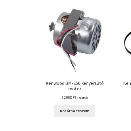
Kenwood BM-256 kenyérsütő
Ken
motor
12990
Ft
(bruttó)
Kosárba teszem