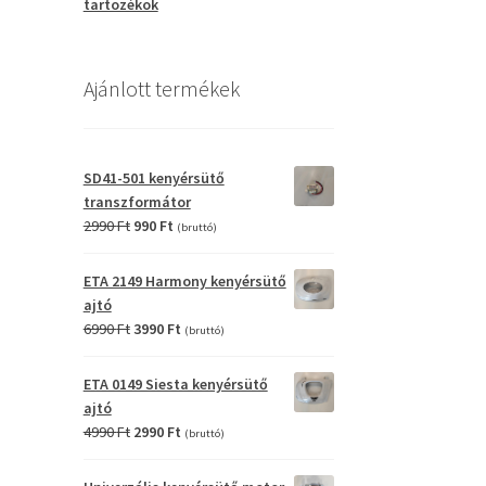
tartozékok
Ajánlott termékek
SD41-501 kenyérsütő
transzformátor
Original
Current
2990
Ft
990
Ft
(bruttó)
price
price
was:
is:
ETA 2149 Harmony kenyérsütő
2990 Ft.
990 Ft.
ajtó
Original
Current
6990
Ft
3990
Ft
(bruttó)
price
price
was:
is:
ETA 0149 Siesta kenyérsütő
6990 Ft.
3990 Ft.
ajtó
Original
Current
4990
Ft
2990
Ft
(bruttó)
price
price
was:
is: