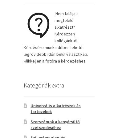
Nem találja a
megfelelő
alkatrészt?
Kérdezzen
kollégánktól.
Kérdésére munkaidőben lehető
legrövidebb időn belül választ kap.
Klikkeljen a fotóra a kérdezéshez.
Kategóriák extra
Univerzális alkatrészek és
tartozékok
Szerszámok a kenyérsütő
szétszedéséhez
Szíj méret alapján