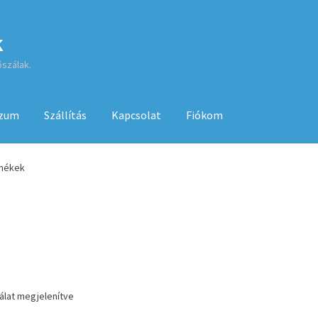
k
őszálak.
szum
Szállítás
Kapcsolat
Fiókom
sa
ÁSZF
Fiókom
GYIK
Impresszum
Kapcsolat
rmékek
Kenyérsütő használati utasítások
Kosár
Online HELP
Pénztár
Sh
 használatához
lálat megjelenítve