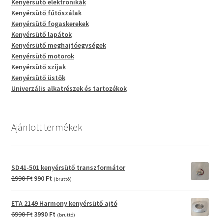
Kenyérsütő elektronikák
Kenyérsütő fűtőszálak
Kenyérsütő fogaskerekek
Kenyérsütő lapátok
Kenyérsütő meghajtóegységek
Kenyérsütő motorok
Kenyérsütő szíjak
Kenyérsütő üstök
Univerzális alkatrészek és tartozékok
Ajánlott termékek
SD41-501 kenyérsütő transzformátor
Original
Current
2990
Ft
990
Ft
(bruttó)
price
price
was:
is:
ETA 2149 Harmony kenyérsütő ajtó
2990 Ft.
990 Ft.
Original
Current
6990
Ft
3990
Ft
(bruttó)