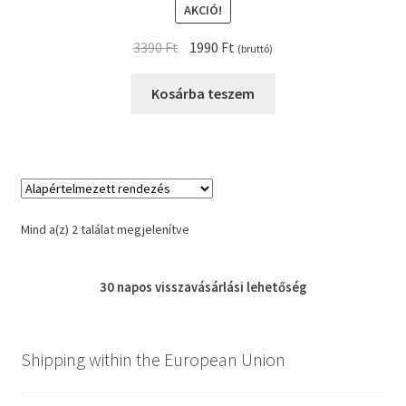
AKCIÓ!
Original
Current
3390
Ft
1990
Ft
(bruttó)
price
price
was:
is:
Kosárba teszem
3390 Ft.
1990 Ft.
Mind a(z) 2 találat megjelenítve
30 napos
visszavásárlási
lehetőség
Shipping within the European Union