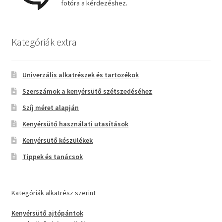
fotóra a kérdezéshez.
Kategóriák extra
Univerzális alkatrészek és tartozékok
Szerszámok a kenyérsütő szétszedéséhez
Szíj méret alapján
Kenyérsütő használati utasítások
Kenyérsütő készülékek
Tippek és tanácsok
Kategóriák alkatrész szerint
Kenyérsütő ajtópántok