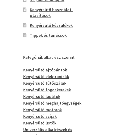
Kenyérsütő használati
utasítások
Kenyérsütő készülékek
Tippek és tanácsok
Kategóriák alkatrész szerint
Kenyérsütő ajtópántok
Kenyérsütő elektronikák
Kenyérsütő fűtőszálak
Kenyérsütő fogaskerekek
Kenyérsütő lapátok
Kenyérsütő meghajtóegységek
Kenyérsütő motorok
Kenyérsütő szíjak
Kenyérsütő üstök
Univerzális alkatrészek és