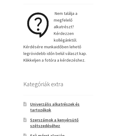
Nem találja a
megfelelő
alkatrészt?
Kérdezzen
kollégánktól.
Kérdésére munkaidőben lehető
legrövidebb időn belül választ kap.
Klikkeljen a fotóra a kérdezéshez.
Kategóriák extra
Univerzális alkatrészek és
tartozékok
Szerszámok a kenyérsütő
szétszedéséhez
Szíj méret alapján