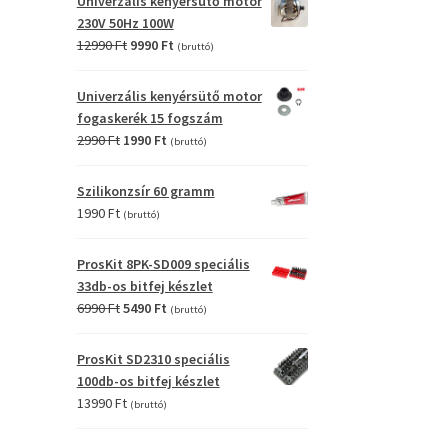
Univerzális kenyérsütő motor
4990 Ft.
2990 Ft.
230V 50Hz 100W
Original
Current
12990
Ft
9990
Ft
(bruttó)
price
price
was:
is:
Univerzális kenyérsütő motor
12990 Ft.
9990 Ft.
fogaskerék 15 fogszám
Original
Current
2990
Ft
1990
Ft
(bruttó)
price
price
was:
is:
Szilikonzsír 60 gramm
2990 Ft.
1990 Ft.
1990
Ft
(bruttó)
ProsKit 8PK-SD009 speciális
33db-os bitfej készlet
Original
Current
6990
Ft
5490
Ft
(bruttó)
price
price
was:
is:
ProsKit SD2310 speciális
6990 Ft.
5490 Ft.
100db-os bitfej készlet
13990
Ft
(bruttó)