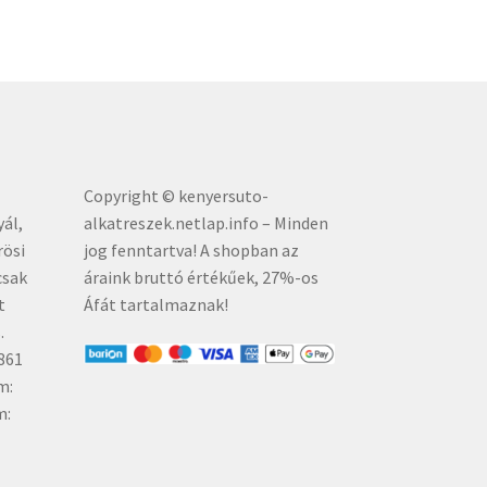
Copyright © kenyersuto-
yál,
alkatreszek.netlap.info – Minden
rösi
jog fenntartva! A shopban az
csak
áraink bruttó értékűe
k, 27%-os
t
Áfát tartalmaznak!
.
861
m:
m: