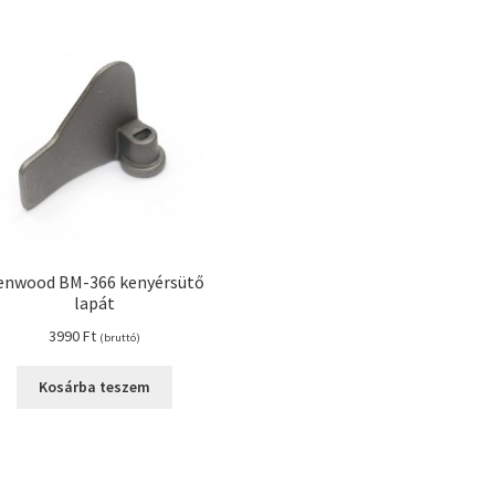
enwood BM-366 kenyérsütő
lapát
3990
Ft
(bruttó)
Kosárba teszem