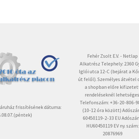
Fehér Zsolt E.V. - Netlap
Alkatrész Telephely: 2360 G
Iglói utca 12-C (bejárat a Kő
út felől). Személyes átvétel 
a shopban előre kifizetet
rendeléseknél lehetséges
Telefonszám: +36-20-806-9
ruház frissítésének dátuma:
(10-12 óra között) Adószá
.08.07.(péntek)
60450119-2-33 EU Adószá
HU60450119 EV ny. szám:
20876969