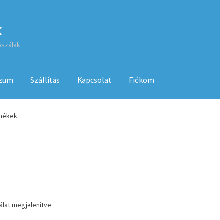
k
őszálak.
szum
Szállítás
Kapcsolat
Fiókom
sa
ÁSZF
Fiókom
GYIK
Impresszum
Kapcsolat
rmékek
Kenyérsütő használati utasítások
Kosár
Online HELP
Pénztár
Sh
 használatához
lálat megjelenítve