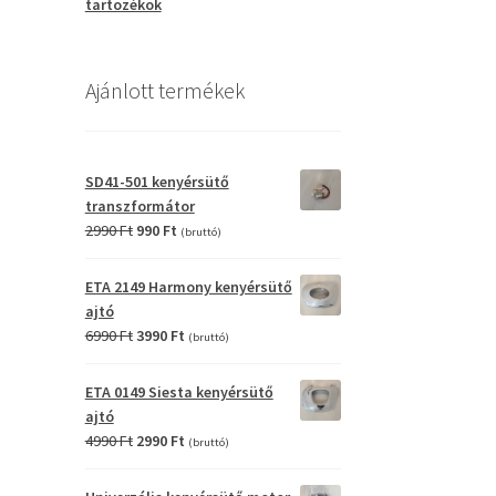
tartozékok
Ajánlott termékek
SD41-501 kenyérsütő
transzformátor
Original
Current
2990
Ft
990
Ft
(bruttó)
price
price
was:
is:
ETA 2149 Harmony kenyérsütő
2990 Ft.
990 Ft.
ajtó
Original
Current
6990
Ft
3990
Ft
(bruttó)
price
price
was:
is:
ETA 0149 Siesta kenyérsütő
6990 Ft.
3990 Ft.
ajtó
Original
Current
4990
Ft
2990
Ft
(bruttó)
price
price
was:
is: