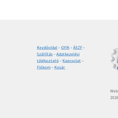
Kezdőoldal
–
GYIK
–
ÁSZF
–
Szállítás
–
Adatkezelési
tájékoztató
–
Kapcsolat
–
Fiókom
–
Kosár
Webá
2026