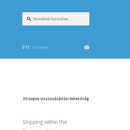
Keresés
Keresés
a
következőre:
0
Ft
0 termék
op
30 napos
visszavásárlási
lehetőség
Shipping within the