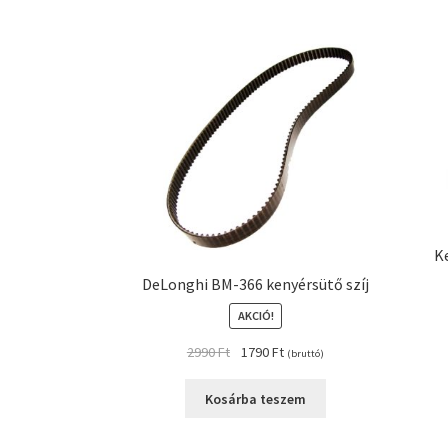
K
DeLonghi BM-366 kenyérsütő szíj
AKCIÓ!
Original
Current
2990
Ft
1790
Ft
(bruttó)
price
price
was:
is:
Kosárba teszem
2990 Ft.
1790 Ft.