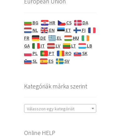
European Union
BG
HR
CS
DA
NL
EN
ET
FI
HU
FR
DE
EL
GA
IT
LV
LT
LB
PL
PT
RO
SK
SL
ES
SV
Kategóriák márka szerint
Válasszon egy kategóriát
Online HELP