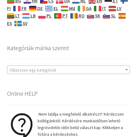
BG
HR
CS
DA
NL
EN
ET
HU
FI
FR
DE
EL
GA
IT
LV
LT
LB
PL
PT
RO
SK
SL
ES
SV
Kategóriák márka szerint
Válasszon egy kategóriát
Online HELP
Nem találja a megfelelő alkatrészt? Kérdezzen
kollégánktól. Kérdésére munkaidőben lehető
legrövidebb időn belül választ kap. Klikkeljen a
fotóra a kérdezéshez.