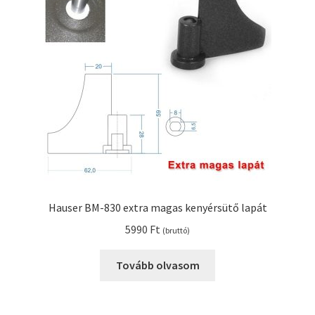
Kenyérsütő alkatrészek modellszám alapján
Kenyérsütő használati utasítások
Kosár
Online HELP
Pénztár
Hauser BM-830 extra magas kenyérsütő lapát
Shop
5990
Ft
(bruttó)
Tippek, tanácsok kenyérsütő szereléshez és
Tovább olvasom
használatához