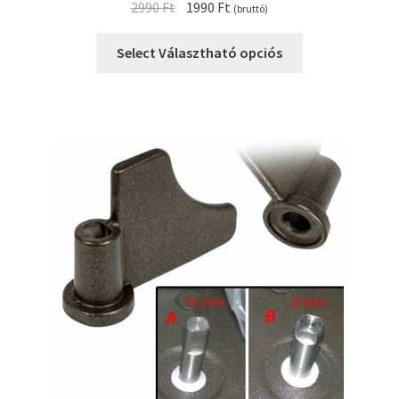
Original
Current
2990
Ft
1990
Ft
(bruttó)
price
price
was:
is:
Select Választható opciós
2990 Ft.
1990 Ft.