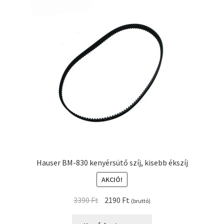
Hauser BM-830 kenyérsütő szíj, kisebb ékszíj
AKCIÓ!
Original
Current
3390
Ft
2190
Ft
(bruttó)
price
price