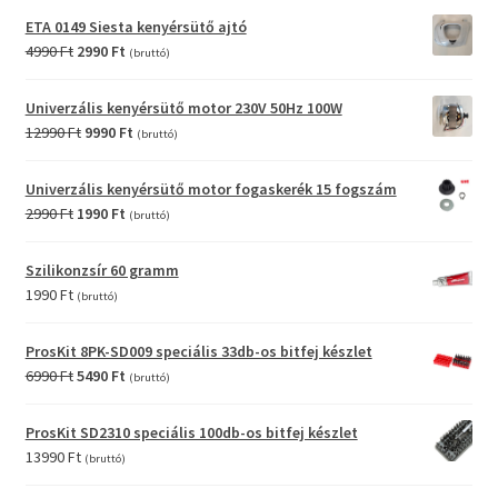
was:
is:
ETA 0149 Siesta kenyérsütő ajtó
6990 Ft.
3990 Ft.
Original
Current
4990
Ft
2990
Ft
(bruttó)
price
price
was:
is:
Univerzális kenyérsütő motor 230V 50Hz 100W
4990 Ft.
2990 Ft.
Original
Current
12990
Ft
9990
Ft
(bruttó)
price
price
was:
is:
Univerzális kenyérsütő motor fogaskerék 15 fogszám
12990 Ft.
9990 Ft.
Original
Current
2990
Ft
1990
Ft
(bruttó)
price
price
was:
is:
Szilikonzsír 60 gramm
2990 Ft.
1990 Ft.
1990
Ft
(bruttó)
ProsKit 8PK-SD009 speciális 33db-os bitfej készlet
Original
Current
6990
Ft
5490
Ft
(bruttó)
price
price
was:
is:
ProsKit SD2310 speciális 100db-os bitfej készlet
6990 Ft.
5490 Ft.
13990
Ft
(bruttó)