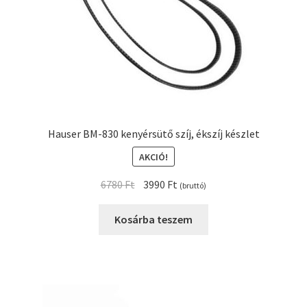
Hauser BM-830 kenyérsütő szíj, ékszíj készlet
AKCIÓ!
Original
Current
6780
Ft
3990
Ft
(bruttó)
price
price
was:
is:
Kosárba teszem
6780 Ft.
3990 Ft.