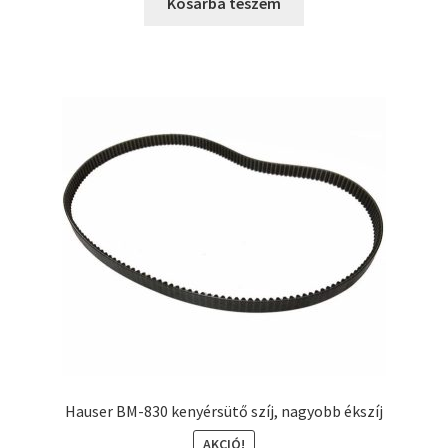
was:
is:
Kosárba teszem
3390 Ft.
2190 Ft.
Hauser BM-830 kenyérsütő szíj, nagyobb ékszíj
AKCIÓ!