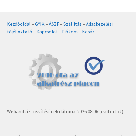
Kezdőoldal
–
GYIK
–
ÁSZF
–
Szállítás
–
Adatkezelési
tájékoztató
–
Kapcsolat
–
Fiókom
–
Kosár
Webáruház frissítésének dátuma: 2026.08.06.(csütörtök)