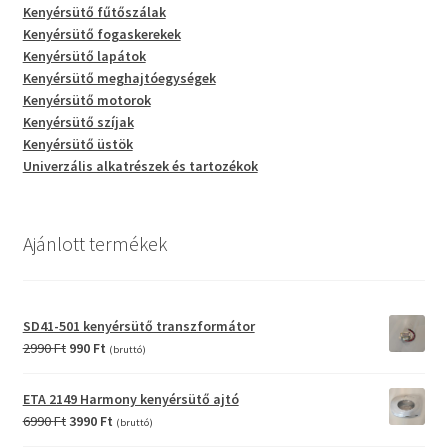
Kenyérsütő fűtőszálak
Kenyérsütő fogaskerekek
Kenyérsütő lapátok
Kenyérsütő meghajtóegységek
Kenyérsütő motorok
Kenyérsütő szíjak
Kenyérsütő üstök
Univerzális alkatrészek és tartozékok
Ajánlott termékek
SD41-501 kenyérsütő transzformátor
Original
Current
2990
Ft
990
Ft
(bruttó)
price
price
was:
is:
ETA 2149 Harmony kenyérsütő ajtó
2990 Ft.
990 Ft.
Original
Current
6990
Ft
3990
Ft
(bruttó)
price
price