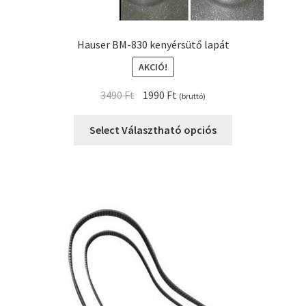
Hauser BM-830 kenyérsütő lapát
AKCIÓ!
Original
Current
3490
Ft
1990
Ft
(bruttó)
price
price
was:
is:
Select Választható opciós
3490 Ft.
1990 Ft.