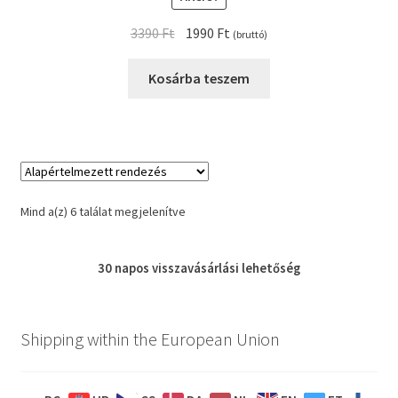
Original
Current
3390
Ft
1990
Ft
(bruttó)
price
price
was:
is:
Kosárba teszem
3390 Ft.
1990 Ft.
Mind a(z) 6 találat megjelenítve
30 napos
visszavásárlási
lehetőség
Shipping within the European Union