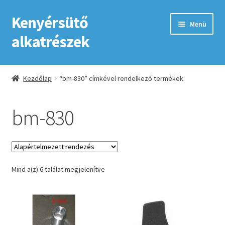
Kenyérsütő
Ugrás
Kilépés
Menü
a
a
alkatrészek
navigációhoz
tartalomba
Kezdőlap
Kezdőlap
“bm-830” címkével rendelkező termékek
Adatkezelési tájékoztató elfogadása
bm-830
ÁSZF
Fiókom
Mind a(z) 6 találat megjelenítve
GYIK
Impresszum
Kapcsolat