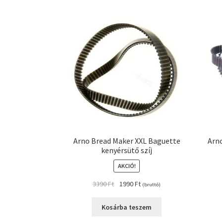
Arno Bread Maker XXL Baguette
Arn
kenyérsütő szíj
AKCIÓ!
Original
Current
3390
Ft
1990
Ft
(bruttó)
price
price
was:
is:
Kosárba teszem
3390 Ft.
1990 Ft.