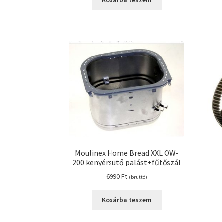
Kosárba teszem
3490 Ft.
2990 Ft.
Moulinex Home Bread XXL OW-
200 kenyérsütő palást+fűtőszál
6990
Ft
(bruttó)
Kosárba teszem