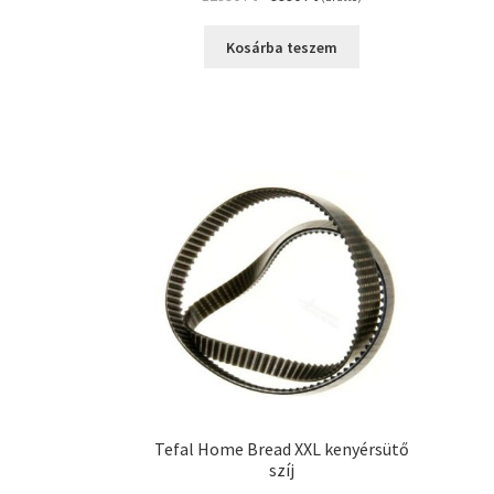
price
price
was:
is:
Kosárba teszem
12990 Ft.
9990 Ft.
Tefal Home Bread XXL kenyérsütő
szíj