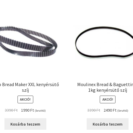
o Bread Maker XXL kenyérsütő
Moulinex Bread & Baguetti
szíj
1kg kenyérsütő szíj
AKCIÓ!
AKCIÓ!
Original
Current
Original
Current
3390
Ft
1990
Ft
3390
Ft
2490
Ft
(bruttó)
(bruttó)
price
price
price
price
was:
is:
was:
is:
Kosárba teszem
Kosárba teszem
3390 Ft.
1990 Ft.
3390 Ft.
2490 Ft.