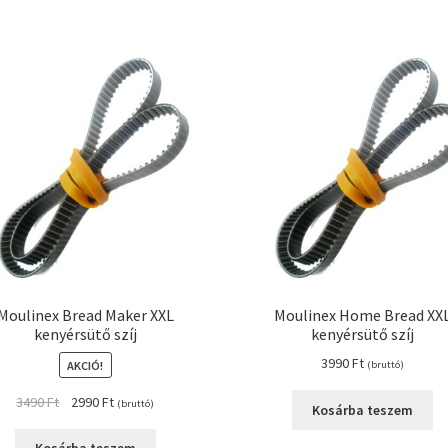
Moulinex Bread Maker XXL
Moulinex Home Bread XX
kenyérsütő szíj
kenyérsütő szíj
3990
Ft
AKCIÓ!
(bruttó)
Original
Current
3490
Ft
2990
Ft
(bruttó)
Kosárba teszem
price
price
was:
is: