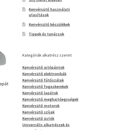
Kenyérsütő használati
utasítások
Kenyérsütő készülékek
Tippek és tanácsok
Kategóriák alkatrész szerint
Kenyérsütő ajtópántok
Kenyérsütő elektronikák
Kenyérsütő fűtőszálak
lapát
Kenyérsütő fogaskerekek
Kenyérsütő lapátok
Kenyérsütő meghajtóegységek
Kenyérsütő motorok
Kenyérsütő szíjak
Kenyérsütő üstök
Univerzális alkatrészek és