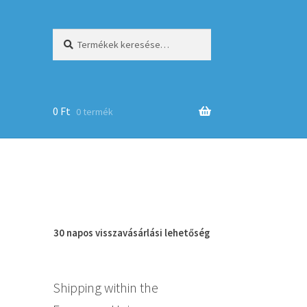
Keresés
Keresés
a
következőre:
0
Ft
0 termék
op
30 napos
visszavásárlási
lehetőség
Shipping within the