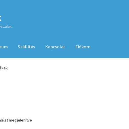
k
őszálak.
szum
Szállítás
Kapcsolat
Fiókom
sa
ÁSZF
Fiókom
GYIK
Impresszum
Kapcsolat
mékek
Kenyérsütő használati utasítások
Kosár
Online HELP
Pénztár
Sh
 használatához
alálat megjelenítve