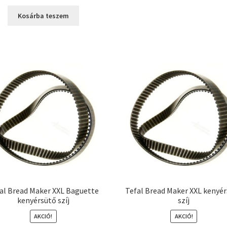
price
price
was:
is:
Kosárba teszem
3390 Ft.
2490 Ft.
al Bread Maker XXL Baguette
Tefal Bread Maker XXL kenyé
kenyérsütő szíj
szíj
AKCIÓ!
AKCIÓ!