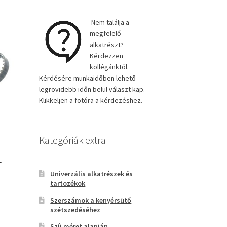
Nem találja a
megfelelő
alkatrészt?
Kérdezzen
kollégánktól.
Kérdésére munkaidőben lehető
legrövidebb időn belül választ kap.
Klikkeljen a fotóra a kérdezéshez.
Kategóriák extra
L
Univerzális alkatrészek és
tartozékok
Szerszámok a kenyérsütő
szétszedéséhez
Szíj méret alapján