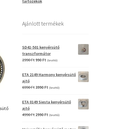
tartozékok
Ajánlott termékek
SD41-501 kenyérsütő
transzformátor
Original
Current
2990
Ft
990
Ft
(bruttó)
price
price
was:
is:
ETA 2149 Harmony kenyérsütő
2990 Ft.
990 Ft.
ajtó
Original
Current
6990
Ft
3990
Ft
(bruttó)
price
price
was:
is:
ETA 0149 Siesta kenyérsütő
6990 Ft.
3990 Ft.
rsütő
ajtó
Original
Current
4990
Ft
2990
Ft
(bruttó)
price
price
was:
is: