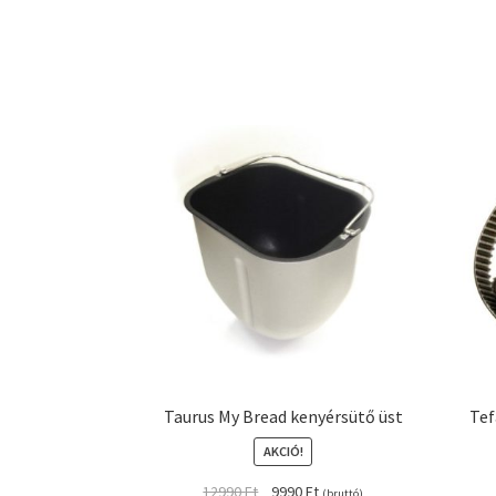
Taurus My Bread kenyérsütő üst
Tef
AKCIÓ!
Original
Current
12990
Ft
9990
Ft
(bruttó)