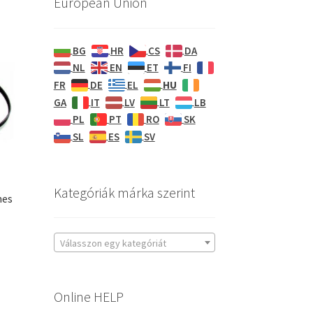
European Union
BG
HR
CS
DA
NL
EN
ET
FI
HU
FR
DE
EL
GA
IT
LV
LT
LB
PL
PT
RO
SK
SL
ES
SV
Kategóriák márka szerint
nes
Válasszon egy kategóriát
Online HELP