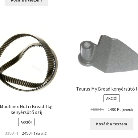
Kosárba teszem
3490 Ft.
2990 Ft.
Taurus My Bread kenyérsütő 
AKCIÓ!
Moulinex Nutri Bread 1kg
Original
Current
3690
Ft
2490
Ft
(bruttó)
kenyérsütő szíj
price
price
AKCIÓ!
was:
is:
Kosárba teszem
3690 Ft.
2490 Ft.
Original
Current
3390
Ft
2490
Ft
(bruttó)