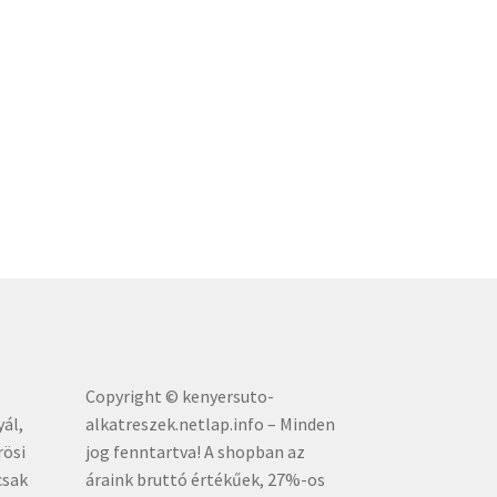
Copyright © kenyersuto-
yál,
alkatreszek.netlap.info – Minden
rösi
jog fenntartva! A shopban az
csak
áraink bruttó értékűe
k, 27%-os