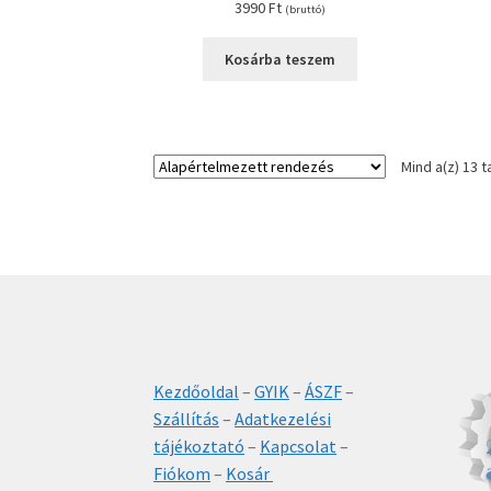
3990
Ft
(bruttó)
Kosárba teszem
Mind a(z) 13 t
Kezdőoldal
–
GYIK
–
ÁSZF
–
Szállítás
–
Adatkezelési
tájékoztató
–
Kapcsolat
–
Fiókom
–
Kosár