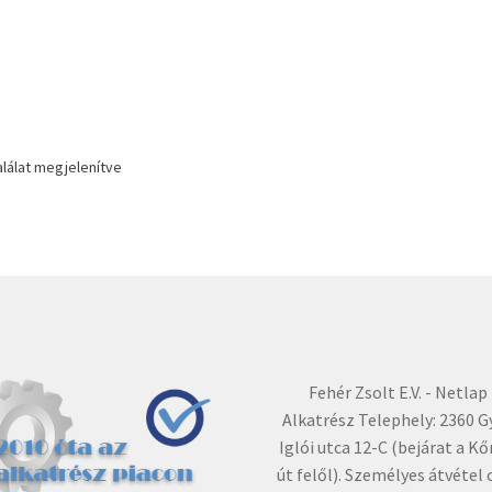
alálat megjelenítve
Fehér Zsolt E.V. - Netlap
Alkatrész Telephely: 2360 G
Iglói utca 12-C (bejárat a Kő
út felől). Személyes átvétel 