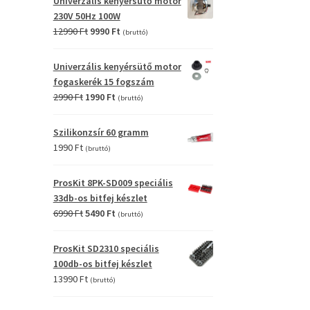
Univerzális kenyérsütő motor
4990 Ft.
2990 Ft.
230V 50Hz 100W
Original
Current
12990
Ft
9990
Ft
(bruttó)
price
price
was:
is:
Univerzális kenyérsütő motor
12990 Ft.
9990 Ft.
fogaskerék 15 fogszám
Original
Current
2990
Ft
1990
Ft
(bruttó)
price
price
was:
is:
Szilikonzsír 60 gramm
2990 Ft.
1990 Ft.
1990
Ft
(bruttó)
ProsKit 8PK-SD009 speciális
33db-os bitfej készlet
Original
Current
6990
Ft
5490
Ft
(bruttó)
price
price
was:
is:
ProsKit SD2310 speciális
6990 Ft.
5490 Ft.
100db-os bitfej készlet
13990
Ft
(bruttó)