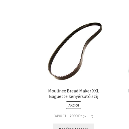
Moulinex Bread Maker XXL
Baguette kenyérsütő szíj
AKCIÓ!
Original
Current
3490
Ft
2990
Ft
(bruttó)
price
price
was:
is: