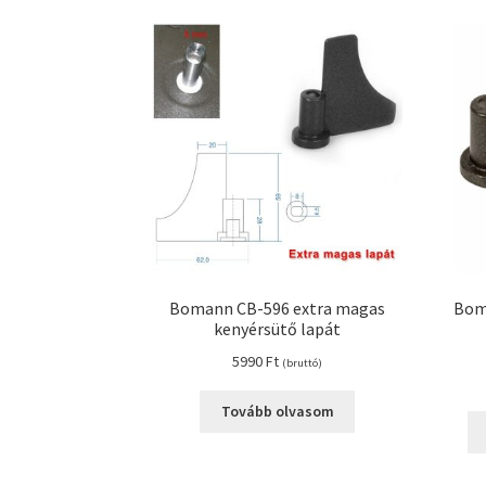
Bomann CB-596 extra magas
Bom
kenyérsütő lapát
5990
Ft
(bruttó)
Tovább olvasom