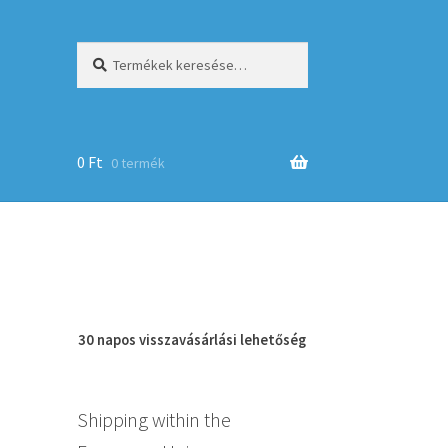
Keresés
Keresés
a
következőre:
0
Ft
0 termék
op
30 napos
visszavásárlási
lehetőség
Shipping within the