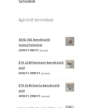
tartozékok
Ajánlott termékek
SD41-501 kenyérsütő
transzformátor
Original
Current
2990
Ft
990
Ft
(bruttó)
price
price
was:
is:
ETA 2149 Harmony kenyérsütő
2990 Ft.
990 Ft.
ajtó
Original
Current
6990
Ft
3990
Ft
(bruttó)
price
price
was:
is:
ETA 0149 Siesta kenyérsütő
6990 Ft.
3990 Ft.
ajtó
Original
Current
4990
Ft
2990
Ft
(bruttó)
price
price
was:
is: