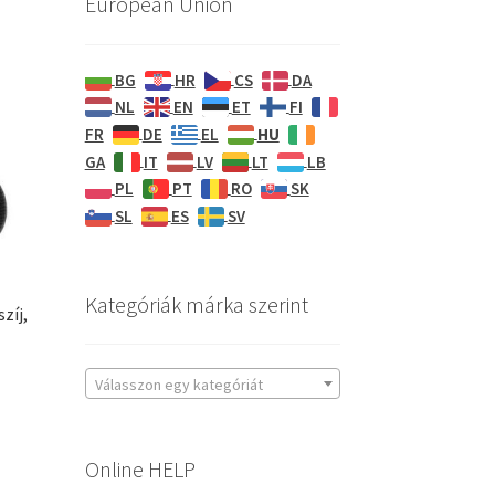
European Union
BG
HR
CS
DA
NL
EN
ET
FI
HU
FR
DE
EL
GA
IT
LV
LT
LB
PL
PT
RO
SK
SL
ES
SV
Kategóriák márka szerint
zíj,
Válasszon egy kategóriát
Online HELP