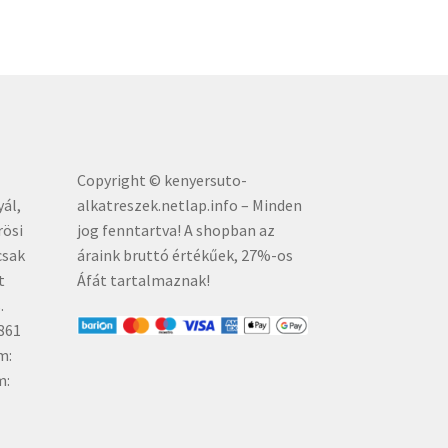
Copyright © kenyersuto-
yál,
alkatreszek.netlap.info – Minden
rösi
jog fenntartva! A shopban az
csak
áraink bruttó értékűe
k, 27%-os
t
Áfát tartalmaznak!
.
861
m:
m: