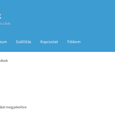
k
őszálak.
szum
Szállítás
Kapcsolat
Fiókom
sa
ÁSZF
Fiókom
GYIK
Impresszum
Kapcsolat
mékek
Kenyérsütő használati utasítások
Kosár
Online HELP
Pénztár
Sh
 használatához
lálat megjelenítve