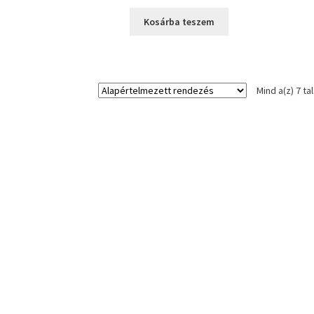
price
price
was:
is:
Kosárba teszem
22970 Ft.
14990 Ft.
Mind a(z) 7 ta