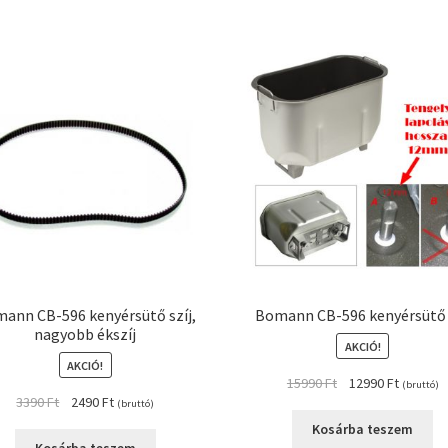
ann CB-596 kenyérsütő szíj,
Bomann CB-596 kenyérsütő 
nagyobb ékszíj
AKCIÓ!
AKCIÓ!
Original
Current
15990
Ft
12990
Ft
(bruttó)
Original
Current
3390
Ft
2490
Ft
price
price
(bruttó)
price
price
was:
is:
Kosárba teszem
was:
is:
15990 Ft.
12990 Ft