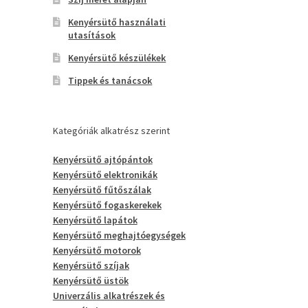
Kenyérsütő használati
utasítások
Kenyérsütő készülékek
Tippek és tanácsok
Kategóriák alkatrész szerint
Kenyérsütő ajtópántok
Kenyérsütő elektronikák
Kenyérsütő fűtőszálak
Kenyérsütő fogaskerekek
Kenyérsütő lapátok
Kenyérsütő meghajtóegységek
Kenyérsütő motorok
Kenyérsütő szíjak
Kenyérsütő üstök
Univerzális alkatrészek és