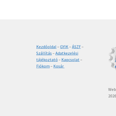
Kezdőoldal
–
GYIK
–
ÁSZF
–
Szállítás
–
Adatkezelési
tájékoztató
–
Kapcsolat
–
Fiókom
–
Kosár
Webá
2026