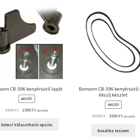
ann CB-596 kenyérsütő lapát
Bomann CB-596 kenyérsütő s
ékszíj készlet
AKCIÓ!
AKCIÓ!
Original
Current
3490
Ft
1990
Ft
(bruttó)
Original
Current
6790
Ft
3990
Ft
price
price
(bruttó)
price
price
was:
is:
Select Választható opciós
was:
is:
3490 Ft.
1990 Ft.
Kosárba teszem
6790 Ft.
3990 Ft.