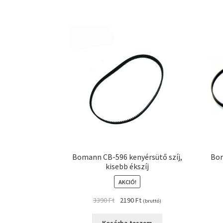
Bomann CB-596 kenyérsütő szíj,
Bom
kisebb ékszíj
AKCIÓ!
Original
Current
3390
Ft
2190
Ft
(bruttó)
price
price
was:
is: