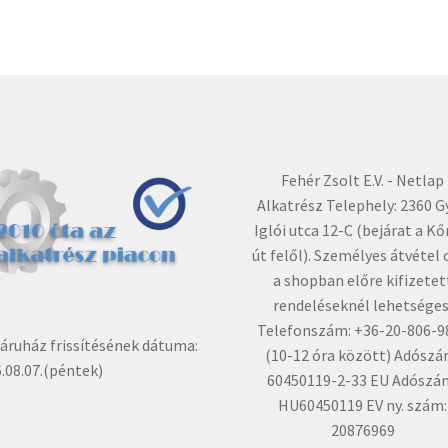
Fehér Zsolt E.V. - Netlap
Alkatrész Telephely: 2360 G
Iglói utca 12-C (bejárat a Kő
út felől). Személyes átvétel 
a shopban előre kifizetet
rendeléseknél lehetséges
Telefonszám: +36-20-806-9
ruház frissítésének dátuma:
(10-12 óra között) Adószá
.08.07.(péntek)
60450119-2-33 EU Adószá
HU60450119 EV ny. szám:
20876969