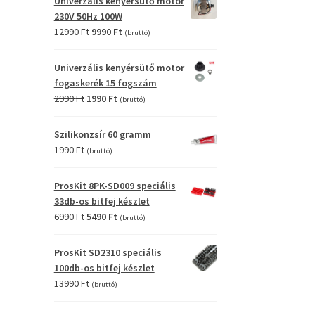
Univerzális kenyérsütő motor
4990 Ft.
2990 Ft.
230V 50Hz 100W
Original
Current
12990
Ft
9990
Ft
(bruttó)
price
price
was:
is:
Univerzális kenyérsütő motor
12990 Ft.
9990 Ft.
fogaskerék 15 fogszám
Original
Current
2990
Ft
1990
Ft
(bruttó)
price
price
was:
is:
Szilikonzsír 60 gramm
2990 Ft.
1990 Ft.
1990
Ft
(bruttó)
ProsKit 8PK-SD009 speciális
33db-os bitfej készlet
Original
Current
6990
Ft
5490
Ft
(bruttó)
price
price
was:
is:
ProsKit SD2310 speciális
6990 Ft.
5490 Ft.
100db-os bitfej készlet
13990
Ft
(bruttó)