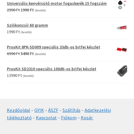
was:
is:
Univerzális kenyérsütő motor fogaskerék 15 fogszám
12990 Ft.
9990 Ft.
Original
Current
2990
Ft
1990
Ft
(bruttó)
price
price
was:
is:
Szilikonzsír 60 gramm
2990 Ft.
1990 Ft.
1990
Ft
(bruttó)
ProsKit 8PK-SD009 speciális 33db-os bitfej készlet
Original
Current
6990
Ft
5490
Ft
(bruttó)
price
price
was:
is:
ProsKit SD2310 speciális 100db-os bitfej készlet
6990 Ft.
5490 Ft.
13990
Ft
(bruttó)
Kezdőoldal
–
GYIK
–
ÁSZF
–
Szállítás
–
Adatkezelési
tájékoztató
–
Kapcsolat
–
Fiókom
–
Kosár