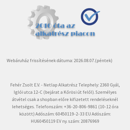
Webáruház frissítésének dátuma: 2026.08.07.(péntek)
Fehér Zsolt E.V. - Netlap Alkatrész Telephely: 2360 Gyál,
Iglói utca 12-C (bejárat a Kőrösi út felől). Személyes
átvétel csak a shopban előre kifizetett rendeléseknél
lehetséges. Telefonszám: +36-20-806-9861 (10-12 óra
között) Adószám: 60450119-2-33 EU Adószám:
HU60450119 EV ny. szám: 20876969