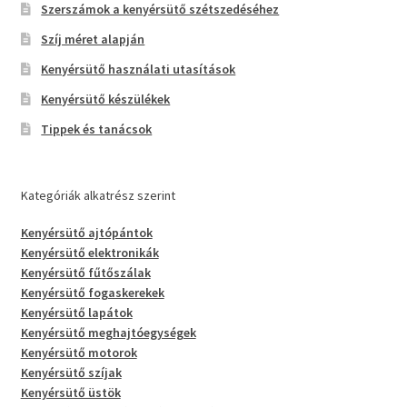
Szerszámok a kenyérsütő szétszedéséhez
Szíj méret alapján
Kenyérsütő használati utasítások
Kenyérsütő készülékek
Tippek és tanácsok
Kategóriák alkatrész szerint
Kenyérsütő ajtópántok
Kenyérsütő elektronikák
Kenyérsütő fűtőszálak
Kenyérsütő fogaskerekek
Kenyérsütő lapátok
Kenyérsütő meghajtóegységek
Kenyérsütő motorok
Kenyérsütő szíjak
Kenyérsütő üstök