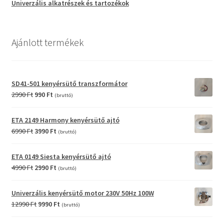
Univerzális alkatrészek és tartozékok
Ajánlott termékek
SD41-501 kenyérsütő transzformátor
Original
Current
2990
Ft
990
Ft
(bruttó)
price
price
was:
is:
ETA 2149 Harmony kenyérsütő ajtó
2990 Ft.
990 Ft.
Original
Current
6990
Ft
3990
Ft
(bruttó)
price
price
was:
is:
ETA 0149 Siesta kenyérsütő ajtó
6990 Ft.
3990 Ft.
Original
Current
4990
Ft
2990
Ft
(bruttó)
price
price
was:
is:
Univerzális kenyérsütő motor 230V 50Hz 100W
4990 Ft.
2990 Ft.
Original
Current
12990
Ft
9990
Ft
(bruttó)
price
price