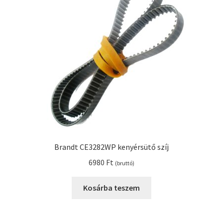
Kenyérsütő alkatrészek modellszám alapján
Kenyérsütő használati utasítások
Kosár
Online HELP
Pénztár
Brandt CE3282WP kenyérsütő szíj
Shop
6980
Ft
(bruttó)
Tippek, tanácsok kenyérsütő szereléshez és
Kosárba teszem
használatához