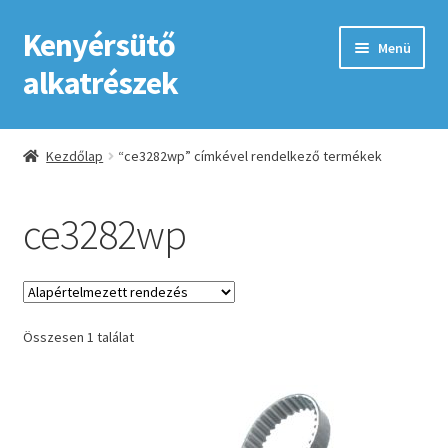
Kenyérsütő
Ugrás
Kilépés
Menü
a
a
alkatrészek
navigációhoz
tartalomba
Kezdőlap
Kezdőlap
“ce3282wp” címkével rendelkező termékek
Adatkezelési tájékoztató elfogadása
ce3282wp
ÁSZF
Fiókom
Összesen 1 találat
GYIK
Impresszum
Kapcsolat