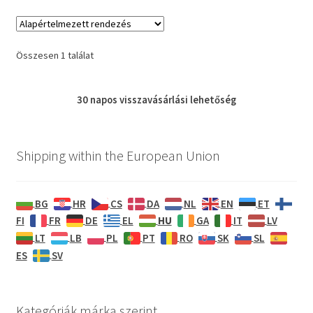
Összesen 1 találat
30 napos
visszavásárlási
lehetőség
Shipping within the European Union
BG
HR
CS
DA
NL
EN
ET
HU
FI
FR
DE
EL
GA
IT
LV
LT
LB
PL
PT
RO
SK
SL
ES
SV
Kategóriák márka szerint