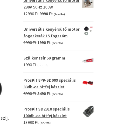
Univerzális kenyérsütő motor
4990 Ft.
2990 Ft.
230V 50Hz 100W
Original
Current
12990
Ft
9990
Ft
(bruttó)
price
price
was:
is:
Univerzális kenyérsütő motor
12990 Ft.
9990 Ft.
fogaskerék 15 fogszám
Original
Current
2990
Ft
1990
Ft
(bruttó)
price
price
was:
is:
Szilikonzsír 60 gramm
2990 Ft.
1990 Ft.
1990
Ft
(bruttó)
ProsKit 8PK-SD009 speciális
33db-os bitfej készlet
Original
Current
6990
Ft
5490
Ft
(bruttó)
price
price
was:
is:
ProsKit SD2310 speciális
6990 Ft.
5490 Ft.
100db-os bitfej készlet
szíj,
13990
Ft
(bruttó)