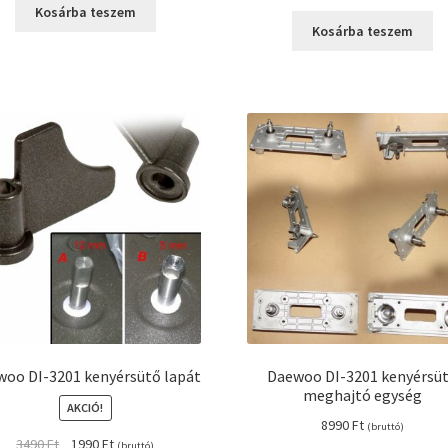
price
price
was:
is:
Kosárba teszem
was:
is:
12990 Ft.
9990 Ft.
Kosárba teszem
16680 Ft.
11990 Ft
oo DI-3201 kenyérsütő lapát
Daewoo DI-3201 kenyérsü
meghajtó egység
AKCIÓ!
8990
Ft
(bruttó)
Original
Current
3490
Ft
1990
Ft
(bruttó)