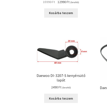
Original
Current
15990
Ft
12990
Ft
(bruttó)
price
price
was:
is:
Kosárba teszem
15990 Ft.
12990 Ft.
Daewoo DI-3207-S kenyérsütő
lapát
2490
Ft
Daew
(bruttó)
Kosárba teszem