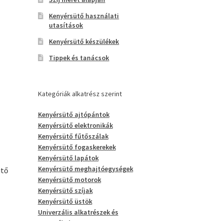
Kenyérsütő használati
utasítások
Kenyérsütő készülékek
Tippek és tanácsok
Kategóriák alkatrész szerint
Kenyérsütő ajtópántok
Kenyérsütő elektronikák
Kenyérsütő fűtőszálak
Kenyérsütő fogaskerekek
Kenyérsütő lapátok
Kenyérsütő meghajtóegységek
ütő
Kenyérsütő motorok
Kenyérsütő szíjak
Kenyérsütő üstök
Univerzális alkatrészek és