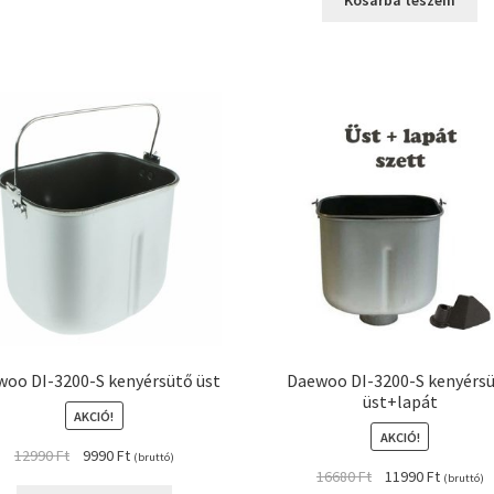
Kosárba teszem
7990 Ft.
5990 Ft.
oo DI-3200-S kenyérsütő üst
Daewoo DI-3200-S kenyérs
üst+lapát
AKCIÓ!
AKCIÓ!
Original
Current
12990
Ft
9990
Ft
(bruttó)
Original
Current
16680
Ft
11990
Ft
price
price
(bruttó)