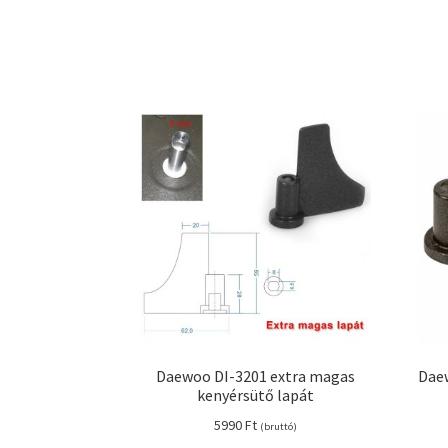
Daewoo DI-3201 extra magas
Daew
kenyérsütő lapát
5990
Ft
(bruttó)