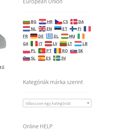
European Union
BG
HR
CS
DA
NL
EN
ET
FI
HU
FR
DE
EL
GA
IT
LV
LT
LB
PL
PT
RO
SK
SL
ES
SV
tő
Kategóriák márka szerint
Válasszon egy kategóriát
Online HELP