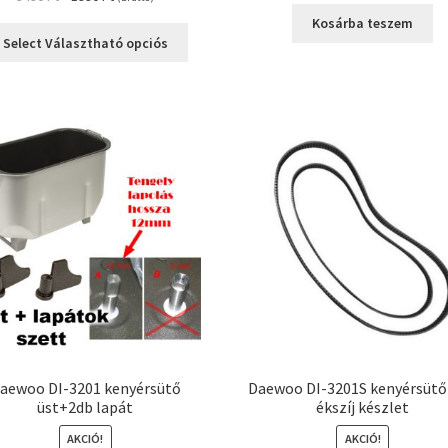
price
price
Kosárba teszem
was:
is:
Select Választható opciós
3490 Ft.
1990 Ft.
aewoo DI-3201 kenyérsütő
Daewoo DI-3201S kenyérsütő 
üst+2db lapát
ékszíj készlet
AKCIÓ!
AKCIÓ!