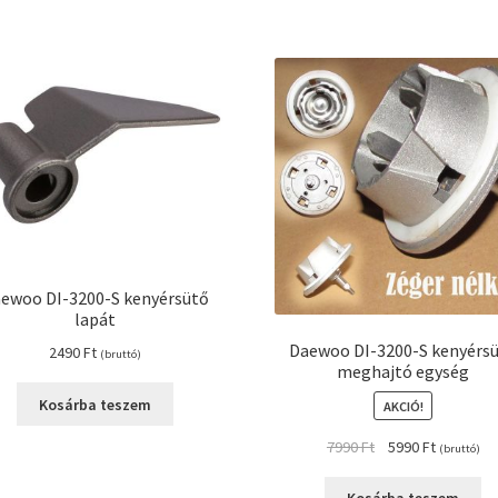
ewoo DI-3200-S kenyérsütő
lapát
Daewoo DI-3200-S kenyérs
2490
Ft
(bruttó)
meghajtó egység
Kosárba teszem
AKCIÓ!
Original
Current
7990
Ft
5990
Ft
(bruttó)
price
price
was:
is: