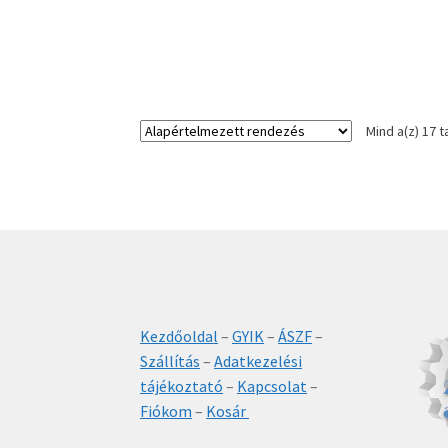
Mind a(z) 17 t
Kezdőoldal
–
GYIK
–
ÁSZF
–
Szállítás
–
Adatkezelési
tájékoztató
–
Kapcsolat
–
Fiókom
–
Kosár