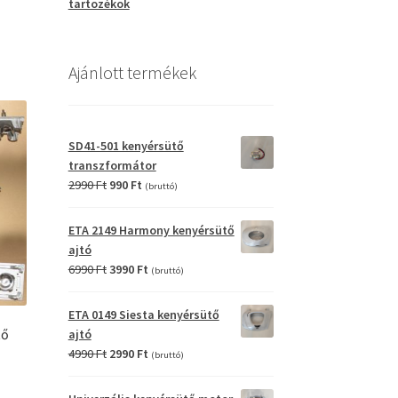
tartozékok
.
Ajánlott termékek
SD41-501 kenyérsütő
transzformátor
Original
Current
2990
Ft
990
Ft
(bruttó)
price
price
was:
is:
ETA 2149 Harmony kenyérsütő
2990 Ft.
990 Ft.
ajtó
Original
Current
6990
Ft
3990
Ft
(bruttó)
price
price
was:
is:
ETA 0149 Siesta kenyérsütő
6990 Ft.
3990 Ft.
tő
ajtó
Original
Current
4990
Ft
2990
Ft
(bruttó)
price
price
was:
is: