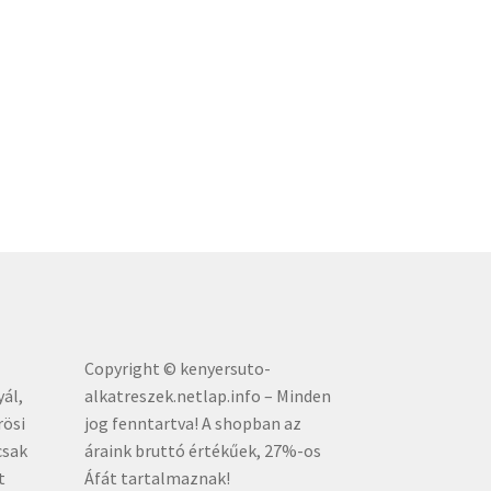
Copyright © kenyersuto-
yál,
alkatreszek.netlap.info – Minden
rösi
jog fenntartva! A shopban az
csak
áraink bruttó értékűe
k, 27%-os
t
Áfát tartalmaznak!