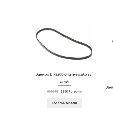
Daewoo DI-3200-S kenyérsütő szíj
AKCIÓ!
Daew
Original
Current
3390
Ft
1990
Ft
(bruttó)
price
price
was:
is:
Kosárba teszem
3390 Ft.
1990 Ft.