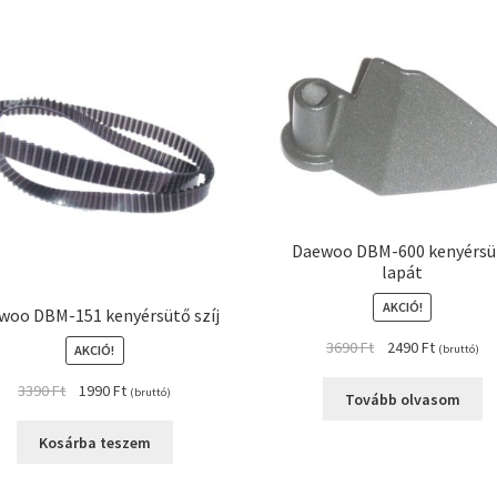
Daewoo DBM-600 kenyérsü
lapát
AKCIÓ!
woo DBM-151 kenyérsütő szíj
Original
Current
3690
Ft
2490
Ft
(bruttó)
AKCIÓ!
price
price
Original
Current
3390
Ft
1990
Ft
(bruttó)
was:
is:
Tovább olvasom
price
price
3690 Ft.
2490 Ft.
was:
is:
Kosárba teszem
3390 Ft.
1990 Ft.