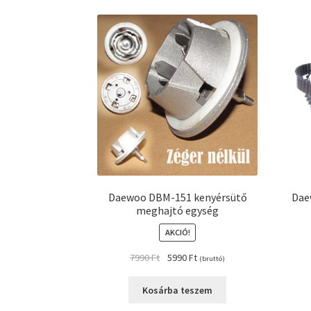
Daewoo DBM-151 kenyérsütő
Dae
meghajtó egység
AKCIÓ!
Original
Current
7990
Ft
5990
Ft
(bruttó)
price
price
was:
is:
Kosárba teszem
7990 Ft.
5990 Ft.