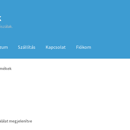
k
őszálak.
szum
Szállítás
Kapcsolat
Fiókom
sa
ÁSZF
Fiókom
GYIK
Impresszum
Kapcsolat
rmékek
Kenyérsütő használati utasítások
Kosár
Online HELP
Pénztár
Sh
 használatához
alálat megjelenítve