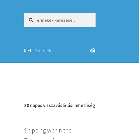
Keresés
Keresés
a
következőre:
0
Ft
0 termék
op
30 napos
visszavásárlási
lehetőség
Shipping within the