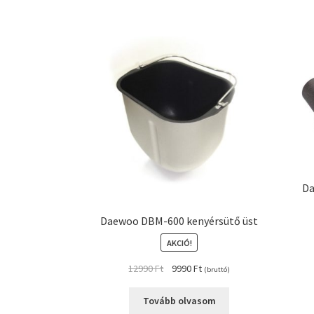
Da
Daewoo DBM-600 kenyérsütő üst
AKCIÓ!
Original
Current
12990
Ft
9990
Ft
(bruttó)
price
price
was:
is:
Tovább olvasom
12990 Ft.
9990 Ft.