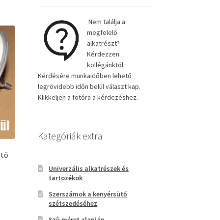
Nem találja a
megfelelő
alkatrészt?
Kérdezzen
kollégánktól.
Kérdésére munkaidőben lehető
legrövidebb időn belül választ kap.
Klikkeljen a fotóra a kérdezéshez.
Kategóriák extra
ütő
Univerzális alkatrészek és
tartozékok
Szerszámok a kenyérsütő
szétszedéséhez
Szíj méret alapján