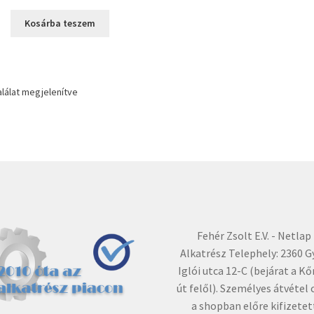
price
price
was:
is:
Kosárba teszem
3390 Ft.
2490 Ft.
alálat megjelenítve
Fehér Zsolt E.V. - Netlap
Alkatrész Telephely: 2360 G
Iglói utca 12-C (bejárat a Kő
út felől). Személyes átvétel 
a shopban előre kifizetet