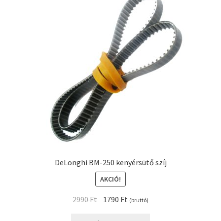
DeLonghi BM-250 kenyérsütő szíj
AKCIÓ!
Original
Current
2990
Ft
1790
Ft
(bruttó)
price
price