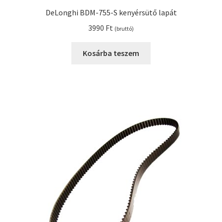
DeLonghi BDM-755-S kenyérsütő lapát
3990
Ft
(bruttó)
Kosárba teszem