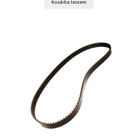
was:
is:
Kosárba teszem
2990 Ft.
1790 Ft.