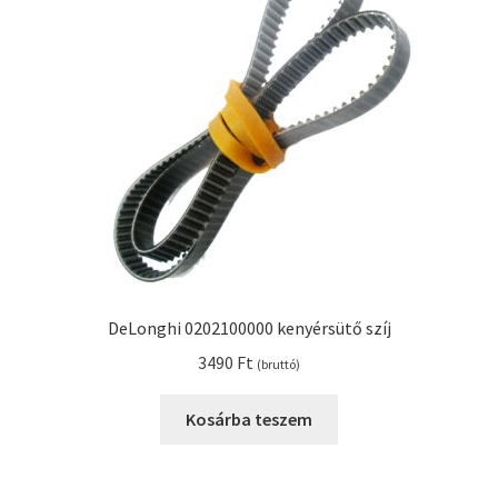
Kenyérsütő alkatrészek modellszám alapján
Kenyérsütő használati utasítások
Kosár
Online HELP
Pénztár
DeLonghi 0202100000 kenyérsütő szíj
Shop
3490
Ft
(bruttó)
Tippek, tanácsok kenyérsütő szereléshez és
Kosárba teszem
használatához