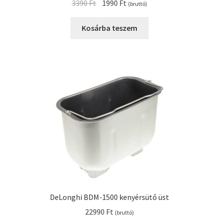
Original
Current
3390
Ft
1990
Ft
(bruttó)
price
price
was:
is:
Kosárba teszem
3390 Ft.
1990 Ft.
DeLonghi BDM-1500 kenyérsütő üst
22990
Ft
(bruttó)