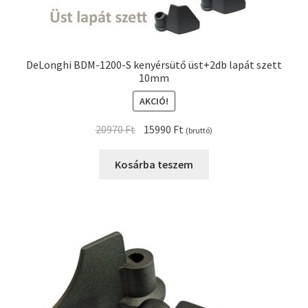
DeLonghi BDM-1200-S kenyérsütő üst+2db lapát szett
10mm
AKCIÓ!
Original
Current
20970
Ft
15990
Ft
(bruttó)
price
price
was:
is:
Kosárba teszem
20970 Ft.
15990 Ft.