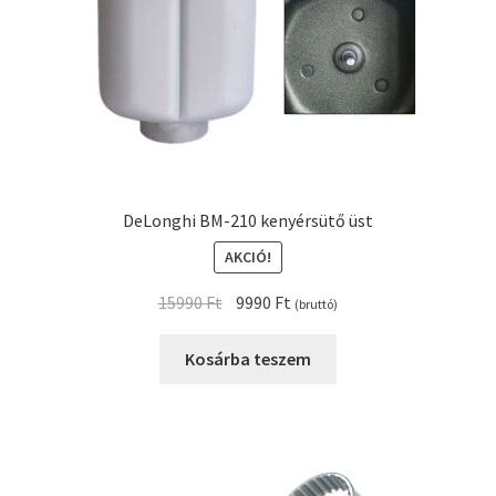
DeLonghi BM-210 kenyérsütő üst
AKCIÓ!
Original
Current
15990
Ft
9990
Ft
(bruttó)
price
price
was:
is:
Kosárba teszem
15990 Ft.
9990 Ft.