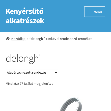
Kenyérsütő
Ugrás
Kilépés
Menü
a
a
alkatrészek
navigációhoz
tartalomba
Kezdőlap
Kezdőlap
“delonghi” címkével rendelkező termékek
Adatkezelési tájékoztató elfogadása
delonghi
ÁSZF
Fiókom
Mind a(z) 27 találat megjelenítve
GYIK
Impresszum
Kapcsolat