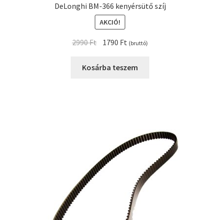
DeLonghi BM-366 kenyérsütő szíj
AKCIÓ!
Original
Current
2990
Ft
1790
Ft
(bruttó)
price
price
was:
is:
Kosárba teszem
2990 Ft.
1790 Ft.