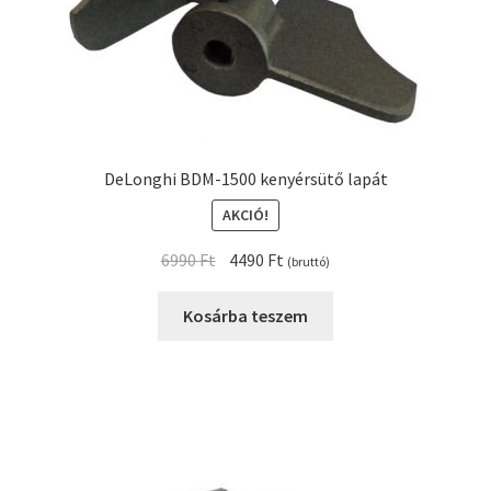
DeLonghi BDM-1500 kenyérsütő lapát
AKCIÓ!
Original
Current
6990
Ft
4490
Ft
(bruttó)
price
price
was:
is:
Kosárba teszem
6990 Ft.
4490 Ft.