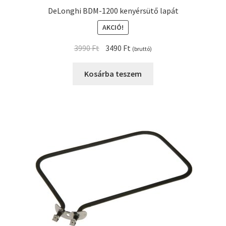
DeLonghi BDM-1200 kenyérsütő lapát
AKCIÓ!
Original
Current
3990
Ft
3490
Ft
(bruttó)
price
price
was:
is:
Kosárba teszem
3990 Ft.
3490 Ft.