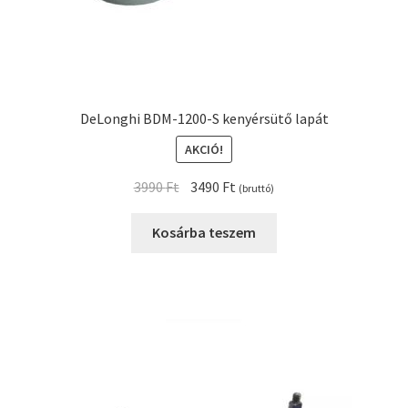
DeLonghi BDM-1200-S kenyérsütő lapát
AKCIÓ!
Original
Current
3990
Ft
3490
Ft
(bruttó)
price
price
was:
is:
Kosárba teszem
3990 Ft.
3490 Ft.