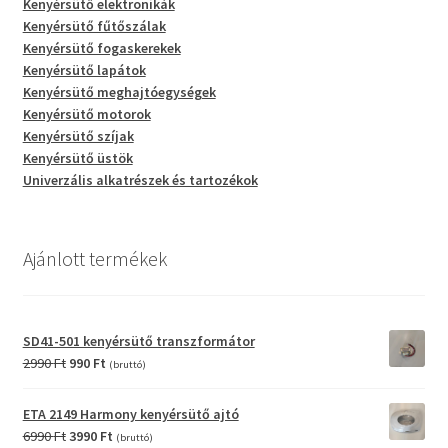
Kenyérsütő elektronikák
Kenyérsütő fűtőszálak
Kenyérsütő fogaskerekek
Kenyérsütő lapátok
Kenyérsütő meghajtóegységek
Kenyérsütő motorok
Kenyérsütő szíjak
Kenyérsütő üstök
Univerzális alkatrészek és tartozékok
Ajánlott termékek
SD41-501 kenyérsütő transzformátor
Original
Current
2990
Ft
990
Ft
(bruttó)
price
price
was:
is:
ETA 2149 Harmony kenyérsütő ajtó
2990 Ft.
990 Ft.
Original
Current
6990
Ft
3990
Ft
(bruttó)