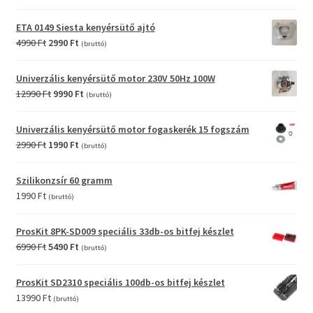
price
price
was:
is:
ETA 0149 Siesta kenyérsütő ajtó
6990 Ft.
3990 Ft.
Original
Current
4990
Ft
2990
Ft
(bruttó)
price
price
was:
is:
Univerzális kenyérsütő motor 230V 50Hz 100W
4990 Ft.
2990 Ft.
Original
Current
12990
Ft
9990
Ft
(bruttó)
price
price
was:
is:
Univerzális kenyérsütő motor fogaskerék 15 fogszám
12990 Ft.
9990 Ft.
Original
Current
2990
Ft
1990
Ft
(bruttó)
price
price
was:
is:
Szilikonzsír 60 gramm
2990 Ft.
1990 Ft.
1990
Ft
(bruttó)
ProsKit 8PK-SD009 speciális 33db-os bitfej készlet
Original
Current
6990
Ft
5490
Ft
(bruttó)
price
price
was:
is:
ProsKit SD2310 speciális 100db-os bitfej készlet
6990 Ft.
5490 Ft.
13990
Ft
(bruttó)