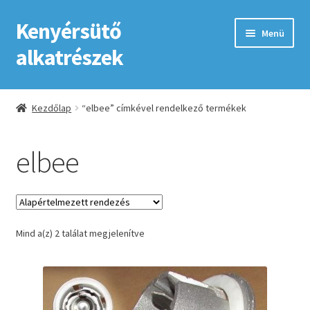
Kenyérsütő
Ugrás
Kilépés
Menü
a
a
alkatrészek
navigációhoz
tartalomba
Kezdőlap
Kezdőlap
“elbee” címkével rendelkező termékek
Adatkezelési tájékoztató elfogadása
elbee
ÁSZF
Fiókom
Mind a(z) 2 találat megjelenítve
GYIK
Impresszum
Kapcsolat