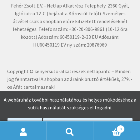
Fehér Zsolt E.V. - Netlap Alkatrész Telephely: 2360 Gyál,
Iglói utca 12-C (bejárat a Kőrösi út felől). Személyes
átvétel csak a shopban előre kifizetett rendeléseknél
lehetséges. Telefonszám: +36-20-806-9861 (10-12 óra
között) Adószám: 60450119-2-33 EU Adószám:
HU60450119 EV ny. szám: 20876969
Copyright © kenyersuto-alkatreszek.netlap.info – Minden
jog fenntartva! A shopban az áraink bruttó értékűe
k, 27%-
os Áfát tartalmaznak!
A webáruház további használatához és helyes működéséhez a
sütik használatát szükséges el fogadni.
Elfogadom
Adatkezelési Tájékoztató Elolvasása
0
Keresés
Keresés