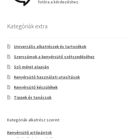
fotóra a kérdezéshez.
Kategóriák extra
Univerzális alkatrészek és tartozékok
Szerszámok a kenyérsütő szétszedéséhez
Szíj méret alapján
Kenyérsütő használati utasítások
Kenyérsütő készülékek
Tippek és tanácsok
Kategóriák alkatrész szerint
Kenyérsütő ajtópántok