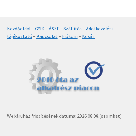
Kezdőoldal
–
GYIK
–
ÁSZF
–
Szállítás
–
Adatkezelési
tájékoztató
–
Kapcsolat
–
Fiókom
–
Kosár
Webáruház frissítésének dátuma: 2026.08.08.(szombat)