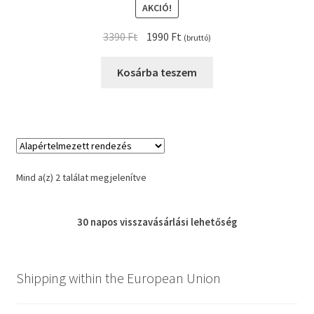
AKCIÓ!
Original
Current
3390
Ft
1990
Ft
(bruttó)
price
price
was:
is:
Kosárba teszem
3390 Ft.
1990 Ft.
Mind a(z) 2 találat megjelenítve
30 napos
visszavásárlási
lehetőség
Shipping within the European Union