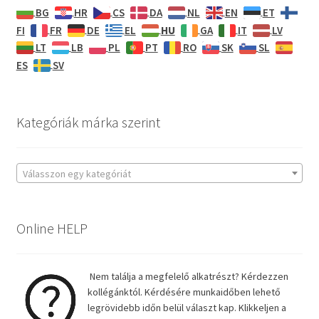
BG
HR
CS
DA
NL
EN
ET
HU
FI
FR
DE
EL
GA
IT
LV
LT
LB
PL
PT
RO
SK
SL
ES
SV
Kategóriák márka szerint
Válasszon egy kategóriát
Online HELP
Nem találja a megfelelő alkatrészt? Kérdezzen
kollégánktól. Kérdésére munkaidőben lehető
legrövidebb időn belül választ kap. Klikkeljen a