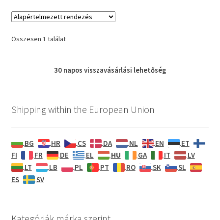
Összesen 1 találat
30 napos
visszavásárlási
lehetőség
Shipping within the European Union
BG
HR
CS
DA
NL
EN
ET
HU
FI
FR
DE
EL
GA
IT
LV
LT
LB
PL
PT
RO
SK
SL
ES
SV
Kategóriák márka szerint