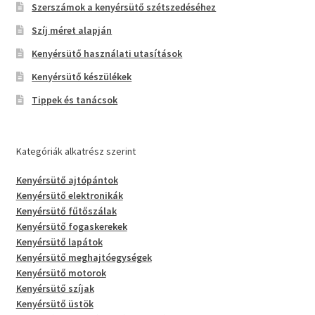
Szerszámok a kenyérsütő szétszedéséhez
Szíj méret alapján
Kenyérsütő használati utasítások
Kenyérsütő készülékek
Tippek és tanácsok
Kategóriák alkatrész szerint
Kenyérsütő ajtópántok
Kenyérsütő elektronikák
Kenyérsütő fűtőszálak
Kenyérsütő fogaskerekek
Kenyérsütő lapátok
Kenyérsütő meghajtóegységek
Kenyérsütő motorok
Kenyérsütő szíjak
Kenyérsütő üstök