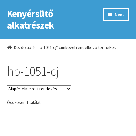
Kenyérsütő
Ugrás
Kilépés
Menü
a
a
alkatrészek
navigációhoz
tartalomba
Kezdőlap
Kezdőlap
“hb-1051-cj” címkével rendelkező termékek
Adatkezelési tájékoztató elfogadása
hb-1051-cj
ÁSZF
Fiókom
Összesen 1 találat
GYIK
Impresszum
Kapcsolat