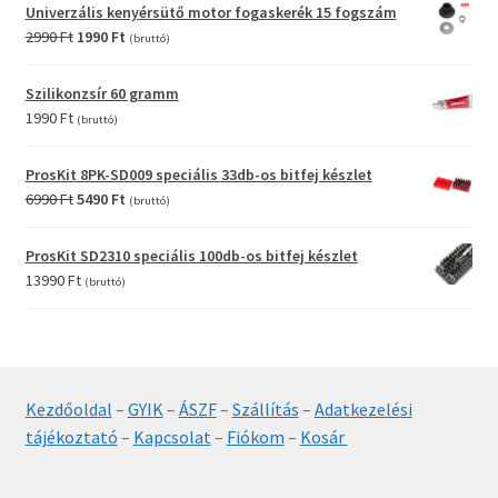
was:
is:
Univerzális kenyérsütő motor fogaskerék 15 fogszám
12990 Ft.
9990 Ft.
Original
Current
2990
Ft
1990
Ft
(bruttó)
price
price
was:
is:
Szilikonzsír 60 gramm
2990 Ft.
1990 Ft.
1990
Ft
(bruttó)
ProsKit 8PK-SD009 speciális 33db-os bitfej készlet
Original
Current
6990
Ft
5490
Ft
(bruttó)
price
price
was:
is:
ProsKit SD2310 speciális 100db-os bitfej készlet
6990 Ft.
5490 Ft.
13990
Ft
(bruttó)
Kezdőoldal
–
GYIK
–
ÁSZF
–
Szállítás
–
Adatkezelési
tájékoztató
–
Kapcsolat
–
Fiókom
–
Kosár