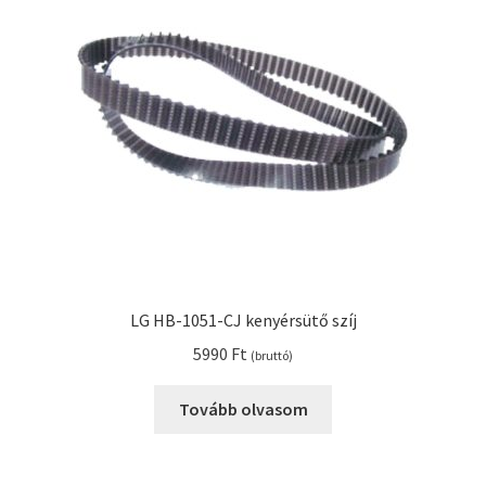
Kenyérsütő alkatrészek modellszám alapján
Kenyérsütő használati utasítások
Kosár
Online HELP
Pénztár
LG HB-1051-CJ kenyérsütő szíj
Shop
5990
Ft
(bruttó)
Tippek, tanácsok kenyérsütő szereléshez és
Tovább olvasom
használatához