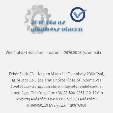
Webáruház frissítésének dátuma: 2026.08.08.(szombat)
Fehér Zsolt E.V. - Netlap Alkatrész Telephely: 2360 Gyál,
Iglói utca 12-C (bejárat a Kőrösi út felől). Személyes
átvétel csak a shopban előre kifizetett rendeléseknél
lehetséges. Telefonszám: +36-20-806-9861 (10-12 óra
között) Adószám: 60450119-2-33 EU Adószám:
HU60450119 EV ny. szám: 20876969