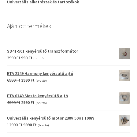
Univerzális alkatrészek és tartozékok
Ajánlott termékek
SD41-501 kenyérsütő transzformátor
Original
Current
2990
Ft
990
Ft
(bruttó)
price
price
was:
is:
ETA 2149 Harmony kenyérsütő ajtó
2990 Ft.
990 Ft.
Original
Current
6990
Ft
3990
Ft
(bruttó)
price
price
was:
is:
ETA 0149 Siesta kenyérsütő ajtó
6990 Ft.
3990 Ft.
Original
Current
4990
Ft
2990
Ft
(bruttó)
price
price
was:
is:
Univerzális kenyérsütő motor 230V 50Hz 100W
4990 Ft.
2990 Ft.
Original
Current
12990
Ft
9990
Ft
(bruttó)
price
price