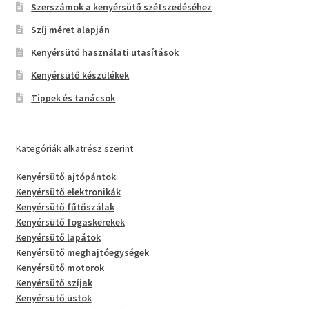
Szerszámok a kenyérsütő szétszedéséhez
Szíj méret alapján
Kenyérsütő használati utasítások
Kenyérsütő készülékek
Tippek és tanácsok
Kategóriák alkatrész szerint
Kenyérsütő ajtópántok
Kenyérsütő elektronikák
Kenyérsütő fűtőszálak
Kenyérsütő fogaskerekek
Kenyérsütő lapátok
Kenyérsütő meghajtóegységek
Kenyérsütő motorok
Kenyérsütő szíjak
Kenyérsütő üstök