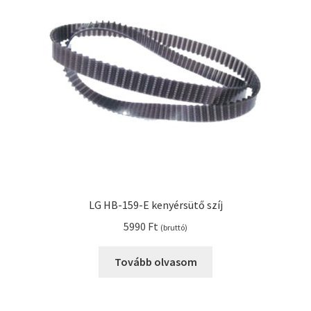
Kenyérsütő alkatrészek modellszám alapján
Kenyérsütő használati utasítások
Kosár
Online HELP
Pénztár
LG HB-159-E kenyérsütő szíj
Shop
5990
Ft
(bruttó)
Tippek, tanácsok kenyérsütő szereléshez és
Tovább olvasom
használatához