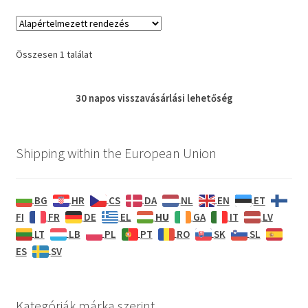
Összesen 1 találat
30 napos
visszavásárlási
lehetőség
Shipping within the European Union
BG
HR
CS
DA
NL
EN
ET
HU
FI
FR
DE
EL
GA
IT
LV
LT
LB
PL
PT
RO
SK
SL
ES
SV
Kategóriák márka szerint