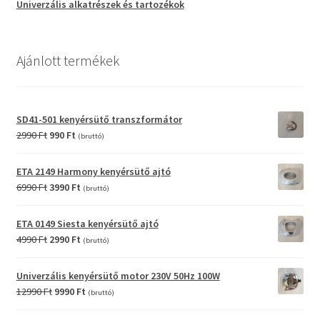
Univerzális alkatrészek és tartozékok
Ajánlott termékek
SD41-501 kenyérsütő transzformátor
Original
Current
2990
Ft
990
Ft
(bruttó)
price
price
was:
is:
ETA 2149 Harmony kenyérsütő ajtó
2990 Ft.
990 Ft.
Original
Current
6990
Ft
3990
Ft
(bruttó)
price
price
was:
is:
ETA 0149 Siesta kenyérsütő ajtó
6990 Ft.
3990 Ft.
Original
Current
4990
Ft
2990
Ft
(bruttó)
price
price
was:
is:
Univerzális kenyérsütő motor 230V 50Hz 100W
4990 Ft.
2990 Ft.
Original
Current
12990
Ft
9990
Ft
(bruttó)
price
price