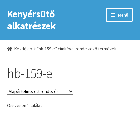
Kenyérsütő
Ugrás
Kilépés
Menü
a
a
alkatrészek
navigációhoz
tartalomba
Kezdőlap
Kezdőlap
“hb-159-e” címkével rendelkező termékek
Adatkezelési tájékoztató elfogadása
hb-159-e
ÁSZF
Fiókom
Összesen 1 találat
GYIK
Impresszum
Kapcsolat