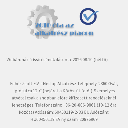
Webáruház frissítésének dátuma: 2026.08.10.(hétfő)
Fehér Zsolt E.V. - Netlap Alkatrész Telephely: 2360 Gyál,
Iglói utca 12-C (bejárat a Kőrösi út felől). Személyes
átvétel csak a shopban előre kifizetett rendeléseknél
lehetséges. Telefonszám: +36-20-806-9861 (10-12 óra
között) Adószám: 60450119-2-33 EU Adószám:
HU60450119 EV ny. szám: 20876969