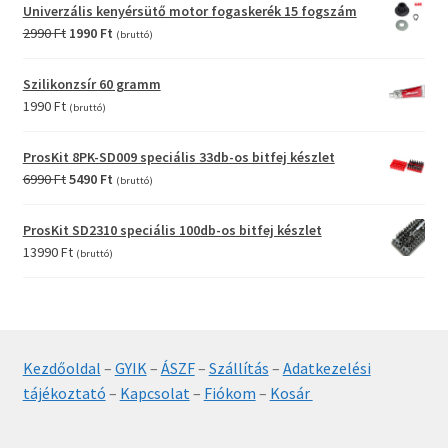
was:
is:
Univerzális kenyérsütő motor fogaskerék 15 fogszám
12990 Ft.
9990 Ft.
Original
Current
2990
Ft
1990
Ft
(bruttó)
price
price
was:
is:
Szilikonzsír 60 gramm
2990 Ft.
1990 Ft.
1990
Ft
(bruttó)
ProsKit 8PK-SD009 speciális 33db-os bitfej készlet
Original
Current
6990
Ft
5490
Ft
(bruttó)
price
price
was:
is:
ProsKit SD2310 speciális 100db-os bitfej készlet
6990 Ft.
5490 Ft.
13990
Ft
(bruttó)
Kezdőoldal
–
GYIK
–
ÁSZF
–
Szállítás
–
Adatkezelési
tájékoztató
–
Kapcsolat
–
Fiókom
–
Kosár