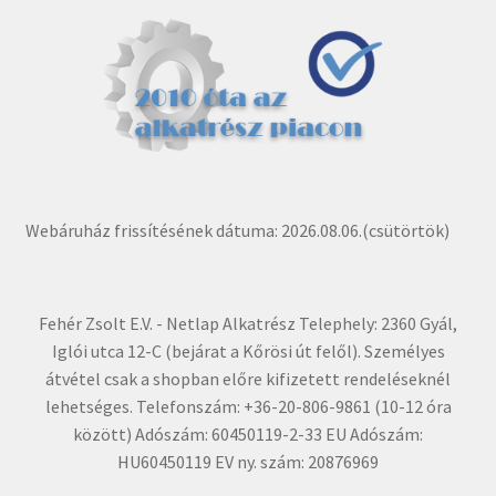
Webáruház frissítésének dátuma: 2026.08.06.(csütörtök)
Fehér Zsolt E.V. - Netlap Alkatrész Telephely: 2360 Gyál,
Iglói utca 12-C (bejárat a Kőrösi út felől). Személyes
átvétel csak a shopban előre kifizetett rendeléseknél
lehetséges. Telefonszám: +36-20-806-9861 (10-12 óra
között) Adószám: 60450119-2-33 EU Adószám:
HU60450119 EV ny. szám: 20876969