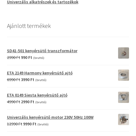
Univerzális alkatrészek és tartozékok
Ajánlott termékek
SD41-501 kenyérsütő transzformátor
Original
Current
2990
Ft
990
Ft
(bruttó)
price
price
was:
is:
ETA 2149 Harmony kenyérsütő ajtó
2990 Ft.
990 Ft.
Original
Current
6990
Ft
3990
Ft
(bruttó)
price
price
was:
is:
ETA 0149 Siesta kenyérsütő ajtó
6990 Ft.
3990 Ft.
Original
Current
4990
Ft
2990
Ft
(bruttó)
price
price
was:
is:
Univerzális kenyérsütő motor 230V 50Hz 100W
4990 Ft.
2990 Ft.
Original
Current
12990
Ft
9990
Ft
(bruttó)
price
price