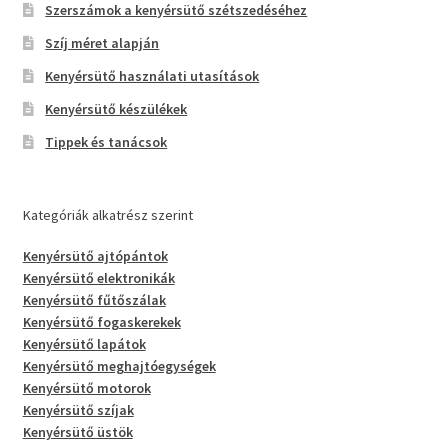
Szerszámok a kenyérsütő szétszedéséhez
Szíj méret alapján
Kenyérsütő használati utasítások
Kenyérsütő készülékek
Tippek és tanácsok
Kategóriák alkatrész szerint
Kenyérsütő ajtópántok
Kenyérsütő elektronikák
Kenyérsütő fűtőszálak
Kenyérsütő fogaskerekek
Kenyérsütő lapátok
Kenyérsütő meghajtóegységek
Kenyérsütő motorok
Kenyérsütő szíjak
Kenyérsütő üstök