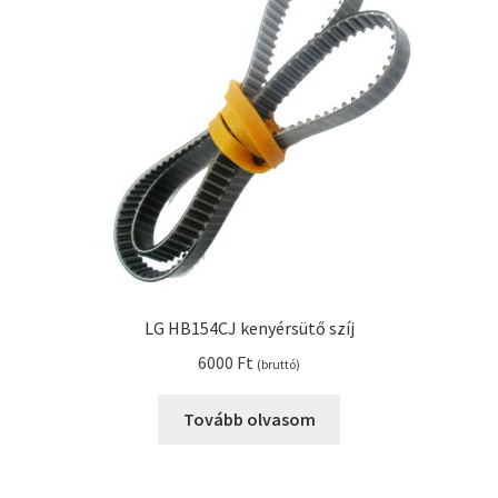
Kenyérsütő alkatrészek modellszám alapján
Kenyérsütő használati utasítások
Kosár
Online HELP
Pénztár
LG HB154CJ kenyérsütő szíj
Shop
6000
Ft
(bruttó)
Tippek, tanácsok kenyérsütő szereléshez és
Tovább olvasom
használatához