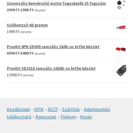
was:
is:
Univerzális kenyérsütő motor fogaskerék 15 fogszám
12990 Ft.
9990 Ft.
Original
Current
2990
Ft
1990
Ft
(bruttó)
price
price
was:
is:
Szilikonzsír 60 gramm
2990 Ft.
1990 Ft.
1990
Ft
(bruttó)
ProsKit 8PK-SD009 speciális 33db-os bitfej készlet
Original
Current
6990
Ft
5490
Ft
(bruttó)
price
price
was:
is:
ProsKit SD2310 speciális 100db-os bitfej készlet
6990 Ft.
5490 Ft.
13990
Ft
(bruttó)
Kezdőoldal
–
GYIK
–
ÁSZF
–
Szállítás
–
Adatkezelési
tájékoztató
–
Kapcsolat
–
Fiókom
–
Kosár