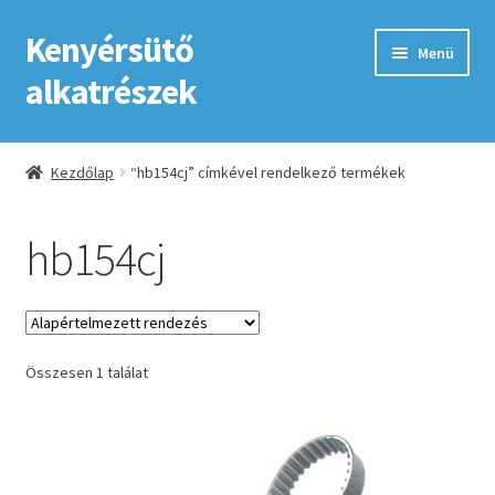
Kenyérsütő
Ugrás
Kilépés
Menü
a
a
alkatrészek
navigációhoz
tartalomba
Kezdőlap
Kezdőlap
“hb154cj” címkével rendelkező termékek
Adatkezelési tájékoztató elfogadása
hb154cj
ÁSZF
Fiókom
Összesen 1 találat
GYIK
Impresszum
Kapcsolat