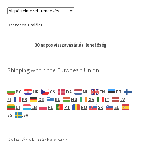
Összesen 1 találat
30 napos
visszavásárlási
lehetőség
Shipping within the European Union
BG
HR
CS
DA
NL
EN
ET
HU
FI
FR
DE
EL
GA
IT
LV
LT
LB
PL
PT
RO
SK
SL
ES
SV
Kategóriák márka szerint