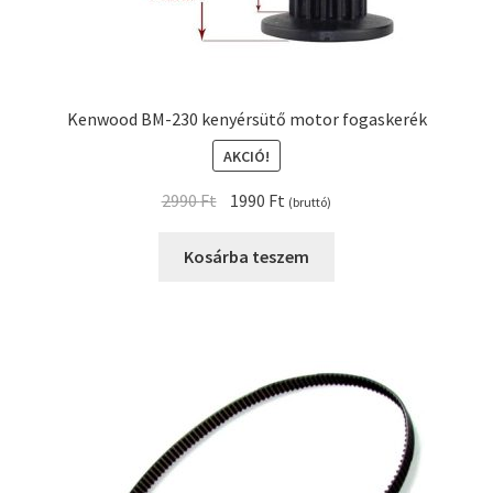
Kenwood BM-230 kenyérsütő motor fogaskerék
AKCIÓ!
Original
Current
2990
Ft
1990
Ft
(bruttó)
price
price
was:
is:
Kosárba teszem
2990 Ft.
1990 Ft.