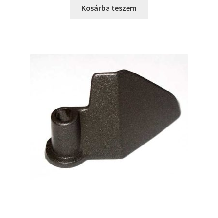
was:
is:
Kosárba teszem
3390 Ft.
2490 Ft.