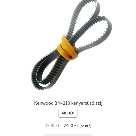
Kenwood BM-210 kenyérsütő szíj
AKCIÓ!
Original
Current
3390
Ft
2490
Ft
(bruttó)
price
price