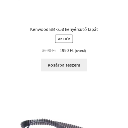
Kenwood BM-258 kenyérsütő lapát
AKCIÓ!
Original
Current
3690
Ft
1990
Ft
(bruttó)
price
price
was:
is:
Kosárba teszem
3690 Ft.
1990 Ft.