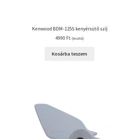
Kenwood BDM-125S kenyérsütő szíj
4990
Ft
(bruttó)
Kosárba teszem