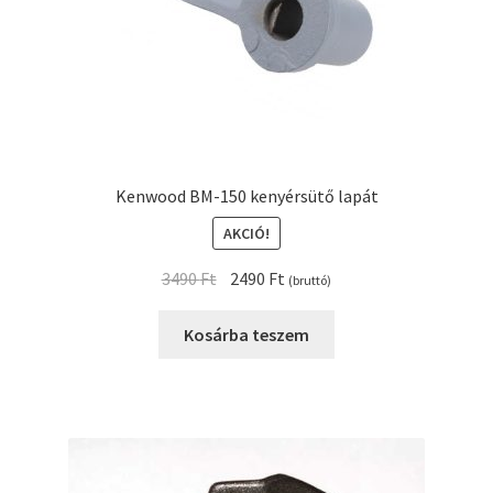
Kenwood BM-150 kenyérsütő lapát
AKCIÓ!
Original
Current
3490
Ft
2490
Ft
(bruttó)
price
price
was:
is:
Kosárba teszem
3490 Ft.
2490 Ft.