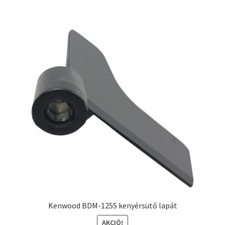
Kenwood BDM-125S kenyérsütő lapát
AKCIÓ!