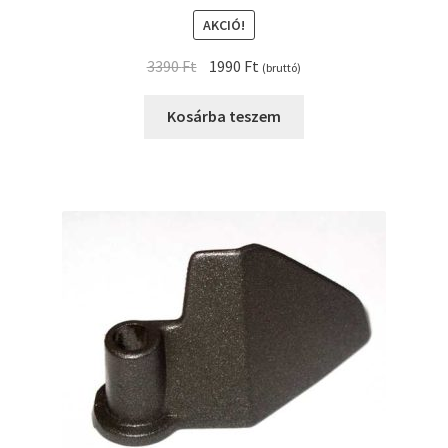
AKCIÓ!
Original
Current
3390
Ft
1990
Ft
(bruttó)
price
price
was:
is:
Kosárba teszem
3390 Ft.
1990 Ft.