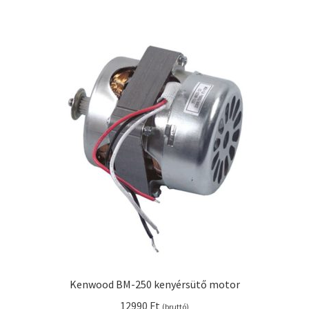
Kenwood BM-250 kenyérsütő motor
12990
Ft
(bruttó)