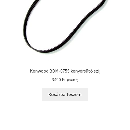
Kenwood BDM-075S kenyérsütő szíj
3490
Ft
(bruttó)
Kosárba teszem