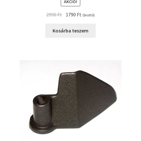
AKCIÓ!
Original
Current
2990
Ft
1790
Ft
(bruttó)
price
price
was:
is:
Kosárba teszem
2990 Ft.
1790 Ft.