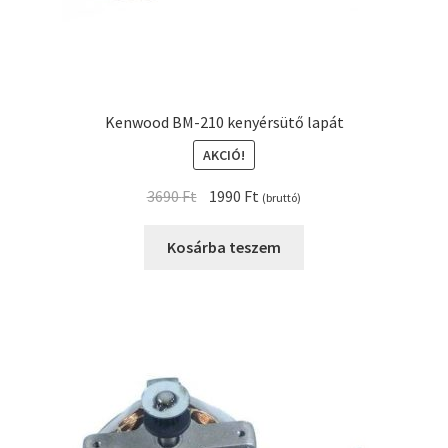
Kenwood BM-210 kenyérsütő lapát
AKCIÓ!
Original
Current
3690
Ft
1990
Ft
(bruttó)
price
price
was:
is:
Kosárba teszem
3690 Ft.
1990 Ft.