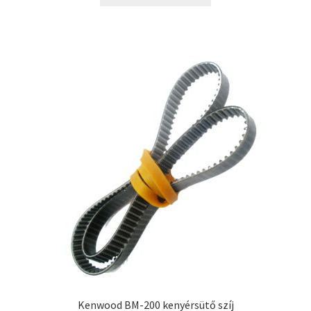
3690 Ft.
1990 Ft.
Kenwood BM-200 kenyérsütő szíj