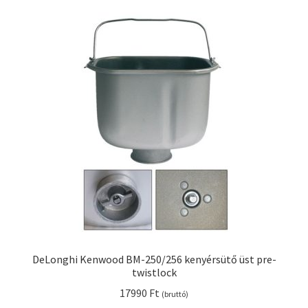
Kenyérsütő alkatrészek modellszám alapján
Kenyérsütő használati utasítások
Kosár
Online HELP
Pénztár
Shop
Tippek, tanácsok kenyérsütő szereléshez és
DeLonghi Kenwood BM-250/256 kenyérsütő üst pre-
használatához
twistlock
17990
Ft
(bruttó)