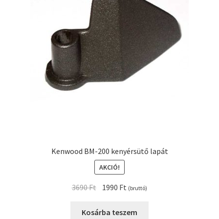
Kenwood BM-200 kenyérsütő lapát
AKCIÓ!
Original
Current
3690
Ft
1990
Ft
(bruttó)
price
price
was:
is:
Kosárba teszem