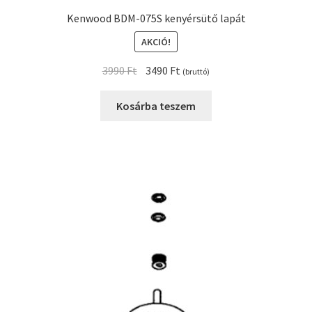
Kenwood BDM-075S kenyérsütő lapát
AKCIÓ!
Original
Current
3990
Ft
3490
Ft
(bruttó)
price
price
was:
is:
Kosárba teszem
3990 Ft.
3490 Ft.