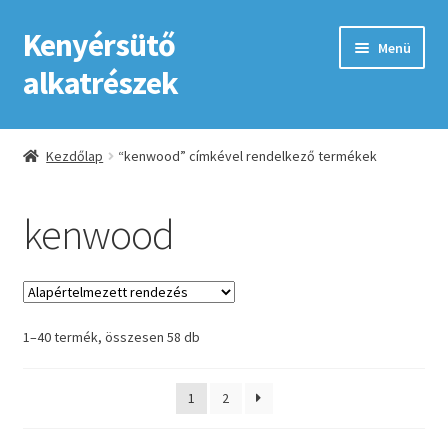
Kenyérsütő
Ugrás
Kilépés
Menü
a
a
alkatrészek
navigációhoz
tartalomba
Kezdőlap
Kezdőlap
“kenwood” címkével rendelkező termékek
Adatkezelési tájékoztató elfogadása
kenwood
ÁSZF
Fiókom
1–40 termék, összesen 58 db
GYIK
Impresszum
1
2
Kapcsolat