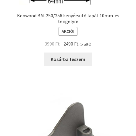
Kenwood BM-250/256 kenyérsütő lapát 10mm-es
tengelyre
AKCIÓ!
Original
Current
3990
Ft
2490
Ft
(bruttó)
price
price
was:
is:
Kosárba teszem
3990 Ft.
2490 Ft.