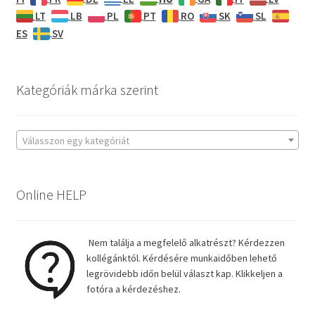
LT
LB
PL
PT
RO
SK
SL
ES
SV
Kategóriák márka szerint
Válasszon egy kategóriát
Online HELP
Nem találja a megfelelő alkatrészt? Kérdezzen
kollégánktól. Kérdésére munkaidőben lehető
legrövidebb időn belül választ kap. Klikkeljen a
fotóra a kérdezéshez.