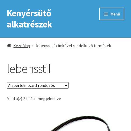
Kenyérsütő
Ugrás
Kilépés
Menü
a
a
alkatrészek
navigációhoz
tartalomba
Kezdőlap
Kezdőlap
“lebensstil” címkével rendelkező termékek
Adatkezelési tájékoztató elfogadása
lebensstil
ÁSZF
Fiókom
Mind a(z) 2 találat megjelenítve
GYIK
Impresszum
Kapcsolat