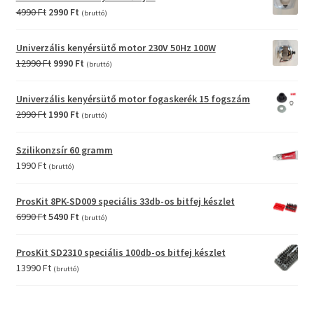
6990 Ft.
3990 Ft.
Original
Current
4990
Ft
2990
Ft
(bruttó)
price
price
was:
is:
Univerzális kenyérsütő motor 230V 50Hz 100W
4990 Ft.
2990 Ft.
Original
Current
12990
Ft
9990
Ft
(bruttó)
price
price
was:
is:
Univerzális kenyérsütő motor fogaskerék 15 fogszám
12990 Ft.
9990 Ft.
Original
Current
2990
Ft
1990
Ft
(bruttó)
price
price
was:
is:
Szilikonzsír 60 gramm
2990 Ft.
1990 Ft.
1990
Ft
(bruttó)
ProsKit 8PK-SD009 speciális 33db-os bitfej készlet
Original
Current
6990
Ft
5490
Ft
(bruttó)
price
price
was:
is:
ProsKit SD2310 speciális 100db-os bitfej készlet
6990 Ft.
5490 Ft.
13990
Ft
(bruttó)