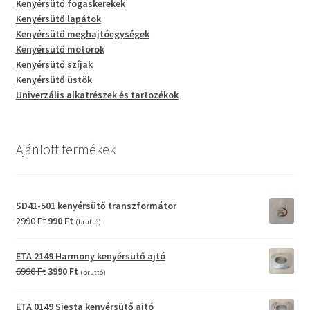
Kenyérsütő fogaskerekek
Kenyérsütő lapátok
Kenyérsütő meghajtóegységek
Kenyérsütő motorok
Kenyérsütő szíjak
Kenyérsütő üstök
Univerzális alkatrészek és tartozékok
Ajánlott termékek
SD41-501 kenyérsütő transzformátor
Original
Current
2990
Ft
990
Ft
(bruttó)
price
price
was:
is:
ETA 2149 Harmony kenyérsütő ajtó
2990 Ft.
990 Ft.
Original
Current
6990
Ft
3990
Ft
(bruttó)
price
price
was:
is:
ETA 0149 Siesta kenyérsütő ajtó