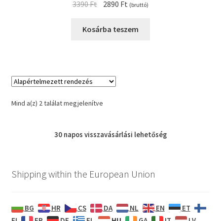
Original
Current
3390
Ft
2890
Ft
(bruttó)
price
price
was:
is:
Kosárba teszem
3390 Ft.
2890 Ft.
Mind a(z) 2 találat megjelenítve
30 napos
visszavásárlási
lehetőség
Shipping within the European Union
BG
HR
CS
DA
NL
EN
ET
HU
FI
FR
DE
EL
GA
IT
LV