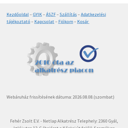
Kezdőoldal
–
GYIK
–
ÁSZF
–
Szállítás
–
Adatkezelési
tájékoztató
–
Kapcsolat
–
Fiókom
–
Kosár
Webáruház frissítésének dátuma: 2026.08.08.(szombat)
Fehér Zsolt E.V. - Netlap Alkatrész Telephely: 2360 Gyál,
Iglói utca 12-C (bejárat a Kőrösi út felől). Személyes