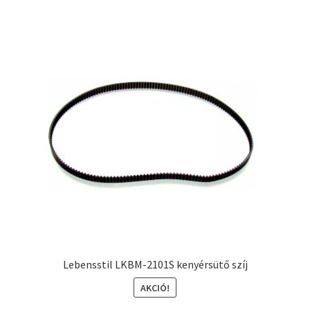
Lebensstil LKBM-2101S kenyérsütő szíj
AKCIÓ!