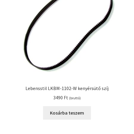
Kenyérsütő alkatrészek modellszám alapján
Kenyérsütő használati utasítások
Kosár
Online HELP
Pénztár
Lebensstil LKBM-1102-W kenyérsütő szíj
Shop
3490
Ft
(bruttó)
Tippek, tanácsok kenyérsütő szereléshez és
Kosárba teszem
használatához