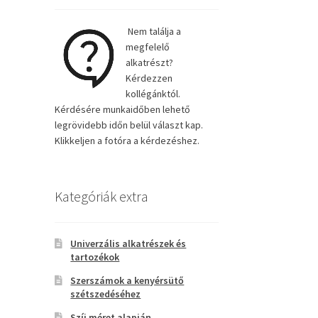
Nem találja a
megfelelő
alkatrészt?
Kérdezzen
kollégánktól.
Kérdésére munkaidőben lehető
legrövidebb időn belül választ kap.
Klikkeljen a fotóra a kérdezéshez.
Kategóriák extra
Univerzális alkatrészek és
tartozékok
Szerszámok a kenyérsütő
szétszedéséhez
Szíj méret alapján