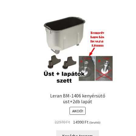
Leran BM-1406 kenyérsütő
üst+2db lapát
AKCIÓ!
Original
Current
22970
Ft
14990
Ft
(bruttó)
price
price
was:
is: