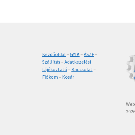
Kezdőoldal
–
GYIK
–
ÁSZF
–
Szállítás
–
Adatkezelési
tájékoztató
–
Kapcsolat
–
Fiókom
–
Kosár
Webá
2026