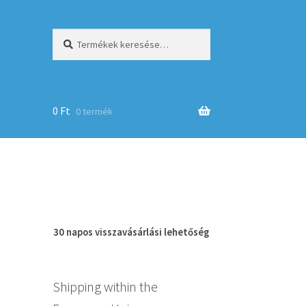
Keresés
Keresés
a
következőre:
0
Ft
0 termék
op
30 napos
visszavásárlási
lehetőség
Shipping within the