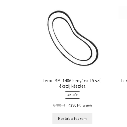
Leran BM-1406 kenyérsütő szíj,
Le
ékszíj készlet
AKCIÓ!
Original
Current
6780
Ft
4290
Ft
(bruttó)
price
price
was:
is:
Kosárba teszem
6780 Ft.
4290 Ft.