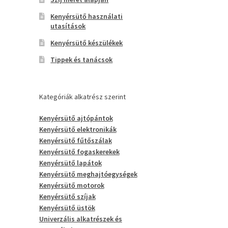
Kenyérsütő használati
utasítások
Kenyérsütő készülékek
Tippek és tanácsok
Kategóriák alkatrész szerint
Kenyérsütő ajtópántok
Kenyérsütő elektronikák
Kenyérsütő fűtőszálak
Kenyérsütő fogaskerekek
Kenyérsütő lapátok
Kenyérsütő meghajtóegységek
Kenyérsütő motorok
Kenyérsütő szíjak
Kenyérsütő üstök
Univerzális alkatrészek és