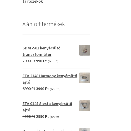
tartozékok
Ajánlott termékek
SD41-501 kenyérsütő
transzformátor
Original
Current
2990
Ft
990
Ft
(bruttó)
price
price
was:
is:
ETA 2149 Harmony kenyérsütő
2990 Ft.
990 Ft.
ajtó
Original
Current
6990
Ft
3990
Ft
(bruttó)
price
price
was:
is:
ETA 0149 Siesta kenyérsütő
6990 Ft.
3990 Ft.
ajtó
Original
Current
4990
Ft
2990
Ft
(bruttó)
price
price
was:
is: