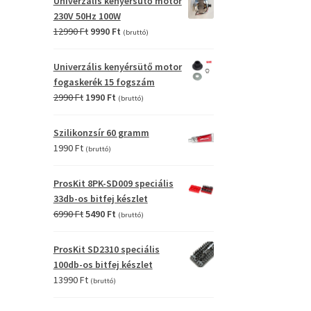
Univerzális kenyérsütő motor
4990 Ft.
2990 Ft.
230V 50Hz 100W
Original
Current
12990
Ft
9990
Ft
(bruttó)
price
price
was:
is:
Univerzális kenyérsütő motor
12990 Ft.
9990 Ft.
fogaskerék 15 fogszám
Original
Current
2990
Ft
1990
Ft
(bruttó)
price
price
was:
is:
Szilikonzsír 60 gramm
2990 Ft.
1990 Ft.
1990
Ft
(bruttó)
ProsKit 8PK-SD009 speciális
33db-os bitfej készlet
Original
Current
6990
Ft
5490
Ft
(bruttó)
price
price
was:
is:
ProsKit SD2310 speciális
6990 Ft.
5490 Ft.
100db-os bitfej készlet
13990
Ft
(bruttó)