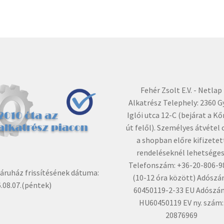
Fehér Zsolt E.V. - Netlap
Alkatrész Telephely: 2360 G
Iglói utca 12-C (bejárat a Kő
út felől). Személyes átvétel 
a shopban előre kifizetet
rendeléseknél lehetséges
Telefonszám: +36-20-806-9
ruház frissítésének dátuma:
(10-12 óra között) Adószá
.08.07.(péntek)
60450119-2-33 EU Adószá
HU60450119 EV ny. szám:
20876969