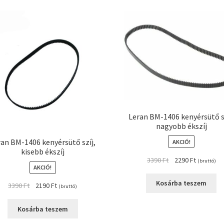
Leran BM-1406 kenyérsütő sz
nagyobb ékszíj
ran BM-1406 kenyérsütő szíj,
AKCIÓ!
kisebb ékszíj
Original
Current
3390
Ft
2290
Ft
(bruttó)
AKCIÓ!
price
price
was:
is:
Kosárba teszem
Original
Current
3390
Ft
2190
Ft
(bruttó)
3390 Ft.
2290 Ft.
price
price
was:
is:
Kosárba teszem
3390 Ft.
2190 Ft.