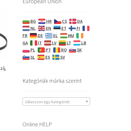
European Union
BG
HR
CS
DA
NL
EN
ET
FI
HU
FR
DE
EL
GA
IT
LV
LT
LB
PL
PT
RO
SK
SL
ES
SV
íj,
Kategóriák márka szerint
Válasszon egy kategóriát
Online HELP