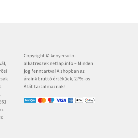
Copyright © kenyersuto-
yál,
alkatreszek.netlap.info – Minden
rösi
jog fenntartva! A shopban az
csak
áraink bruttó értékűe
k, 27%-os
t
Áfát tartalmaznak!
.
861
m:
m: