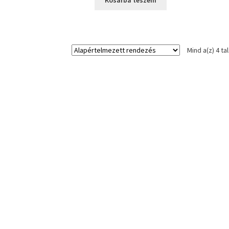
Kosárba teszem
22970 Ft.
14990 Ft.
Mind a(z) 4 ta