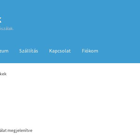
k
őszálak.
szum
Szállítás
Kapcsolat
Fiókom
sa
ÁSZF
Fiókom
GYIK
Impresszum
Kapcsolat
ékek
Kenyérsütő használati utasítások
Kosár
Online HELP
Pénztár
Sh
 használatához
lálat megjelenítve