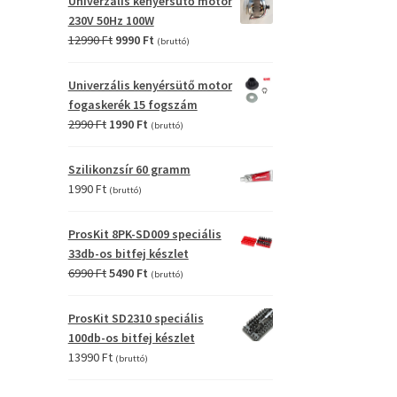
Univerzális kenyérsütő motor
4990 Ft.
2990 Ft.
230V 50Hz 100W
Original
Current
12990
Ft
9990
Ft
(bruttó)
price
price
was:
is:
Univerzális kenyérsütő motor
12990 Ft.
9990 Ft.
fogaskerék 15 fogszám
Original
Current
2990
Ft
1990
Ft
(bruttó)
price
price
was:
is:
Szilikonzsír 60 gramm
2990 Ft.
1990 Ft.
1990
Ft
(bruttó)
ProsKit 8PK-SD009 speciális
33db-os bitfej készlet
Original
Current
6990
Ft
5490
Ft
(bruttó)
price
price
was:
is:
ProsKit SD2310 speciális
6990 Ft.
5490 Ft.
100db-os bitfej készlet
13990
Ft
(bruttó)