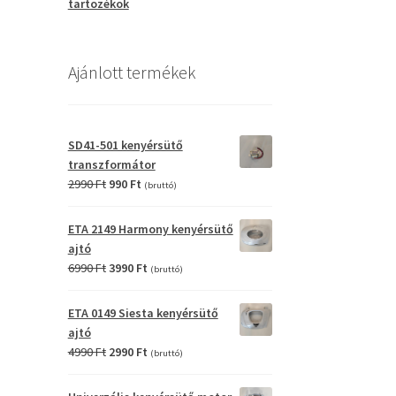
tartozékok
Ajánlott termékek
SD41-501 kenyérsütő
transzformátor
Original
Current
2990
Ft
990
Ft
(bruttó)
price
price
was:
is:
ETA 2149 Harmony kenyérsütő
2990 Ft.
990 Ft.
ajtó
Original
Current
6990
Ft
3990
Ft
(bruttó)
price
price
was:
is:
ETA 0149 Siesta kenyérsütő
6990 Ft.
3990 Ft.
ajtó
Original
Current
4990
Ft
2990
Ft
(bruttó)
price
price
was:
is: