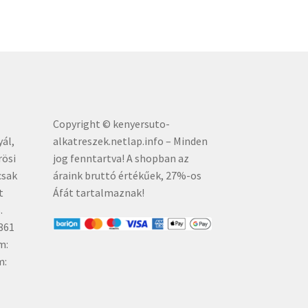
Copyright © kenyersuto-
yál,
alkatreszek.netlap.info – Minden
rösi
jog fenntartva! A shopban az
csak
áraink bruttó értékűe
k, 27%-os
t
Áfát tartalmaznak!
.
861
m:
m: