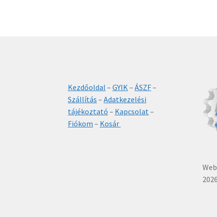
Kezdőoldal
–
GYIK
–
ÁSZF
–
Szállítás
–
Adatkezelési
tájékoztató
–
Kapcsolat
–
Fiókom
–
Kosár
Webá
2026