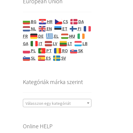
European Union
BG
HR
CS
DA
NL
EN
ET
FI
HU
FR
DE
EL
GA
IT
LV
LT
LB
PL
PT
RO
SK
SL
ES
SV
Kategóriák márka szerint
Válasszon egy kategóriát
Online HELP