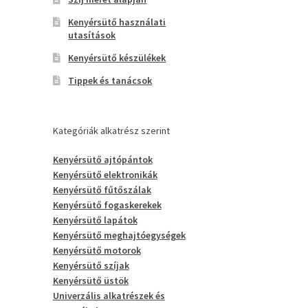
Kenyérsütő használati
utasítások
Kenyérsütő készülékek
Tippek és tanácsok
Kategóriák alkatrész szerint
Kenyérsütő ajtópántok
Kenyérsütő elektronikák
Kenyérsütő fűtőszálak
Kenyérsütő fogaskerekek
Kenyérsütő lapátok
Kenyérsütő meghajtóegységek
Kenyérsütő motorok
Kenyérsütő szíjak
Kenyérsütő üstök
Univerzális alkatrészek és