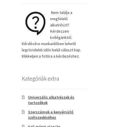
Nem találja a
megfelelő
alkatrészt?
Kérdezzen
kollégánktól.
Kérdésére munkaidőben lehető
legrövidebb időn belül választ kap.
Klikkeljen a fotóra a kérdezéshez.
Kategóriák extra
Univerzális alkatrészek és
tartozékok
Szerszámok a kenyérsütő
szétszedéséhez
Szíj méret alapján