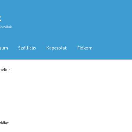
k
őszálak.
szum
Szállítás
Kapcsolat
Fiókom
sa
ÁSZF
Fiókom
GYIK
Impresszum
Kapcsolat
rmékek
Kenyérsütő használati utasítások
Kosár
Online HELP
Pénztár
Sh
 használatához
lálat