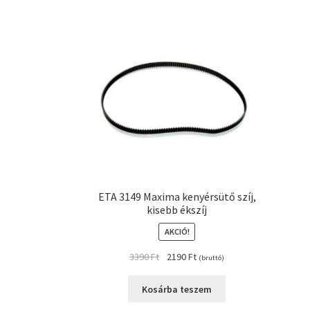
ETA 3149 Maxima kenyérsütő szíj,
kisebb ékszíj
AKCIÓ!
Original
Current
3390
Ft
2190
Ft
(bruttó)
price
price
was:
is:
Kosárba teszem
3390 Ft.
2190 Ft.