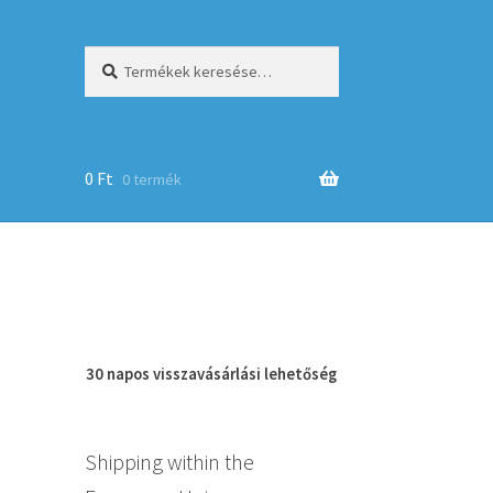
Keresés
Keresés
a
következőre:
0
Ft
0 termék
op
30 napos
visszavásárlási
lehetőség
Shipping within the