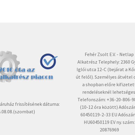
Fehér Zsolt E.V. - Netlap
Alkatrész Telephely: 2360 G
Iglói utca 12-C (bejárat a Kő
út felől). Személyes átvétel 
a shopban előre kifizetet
rendeléseknél lehetséges
Telefonszám: +36-20-806-9
ruház frissítésének dátuma:
(10-12 óra között) Adószá
.08.08.(szombat)
60450119-2-33 EU Adószá
HU60450119 EV ny. szám:
20876969