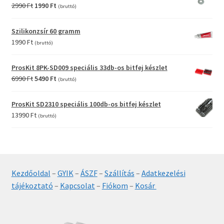
12990 Ft.
9990 Ft.
Original
Current
2990
Ft
1990
Ft
(bruttó)
price
price
was:
is:
Szilikonzsír 60 gramm
2990 Ft.
1990 Ft.
1990
Ft
(bruttó)
ProsKit 8PK-SD009 speciális 33db-os bitfej készlet
Original
Current
6990
Ft
5490
Ft
(bruttó)
price
price
was:
is:
ProsKit SD2310 speciális 100db-os bitfej készlet
6990 Ft.
5490 Ft.
13990
Ft
(bruttó)
Kezdőoldal
–
GYIK
–
ÁSZF
–
Szállítás
–
Adatkezelési
tájékoztató
–
Kapcsolat
–
Fiókom
–
Kosár