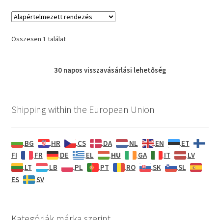
Összesen 1 találat
30 napos
visszavásárlási
lehetőség
Shipping within the European Union
BG
HR
CS
DA
NL
EN
ET
HU
FI
FR
DE
EL
GA
IT
LV
LT
LB
PL
PT
RO
SK
SL
ES
SV
Kategóriák márka szerint