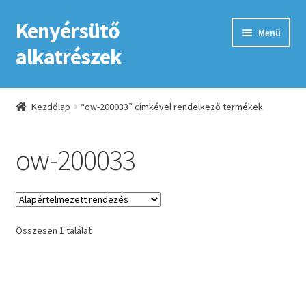
Kenyérsütő
Ugrás
Kilépés
Menü
a
a
alkatrészek
navigációhoz
tartalomba
Kezdőlap
Kezdőlap
“ow-200033” címkével rendelkező termékek
Adatkezelési tájékoztató elfogadása
ow-200033
ÁSZF
Fiókom
Összesen 1 találat
GYIK
Impresszum
Kapcsolat