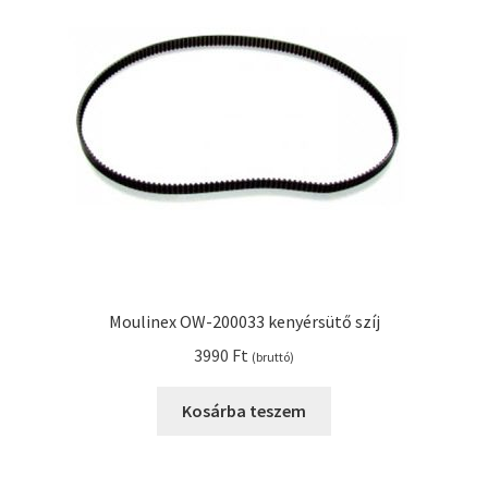
Kenyérsütő alkatrészek modellszám alapján
Kenyérsütő használati utasítások
Kosár
Online HELP
Pénztár
Moulinex OW-200033 kenyérsütő szíj
Shop
3990
Ft
(bruttó)
Tippek, tanácsok kenyérsütő szereléshez és
Kosárba teszem
használatához