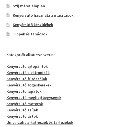
Szíj méret alapján
Kenyérsütő használati utasítások
Kenyérsütő készülékek
Tippek és tanácsok
Kategóriák alkatrész szerint
Kenyérsütő ajtópántok
Kenyérsütő elektronikák
Kenyérsütő fűtőszálak
Kenyérsütő fogaskerekek
Kenyérsütő lapátok
Kenyérsütő meghajtóegységek
Kenyérsütő motorok
Kenyérsütő szíjak
Kenyérsütő üstök
Univerzális alkatrészek és tartozékok