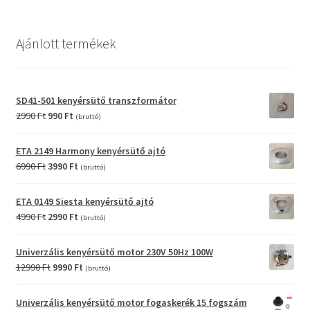
Ajánlott termékek
SD41-501 kenyérsütő transzformátor
Original
Current
2990
Ft
990
Ft
(bruttó)
price
price
was:
is:
ETA 2149 Harmony kenyérsütő ajtó
2990 Ft.
990 Ft.
Original
Current
6990
Ft
3990
Ft
(bruttó)
price
price
was:
is:
ETA 0149 Siesta kenyérsütő ajtó
6990 Ft.
3990 Ft.
Original
Current
4990
Ft
2990
Ft
(bruttó)
price
price
was:
is:
Univerzális kenyérsütő motor 230V 50Hz 100W
4990 Ft.
2990 Ft.
Original
Current
12990
Ft
9990
Ft
(bruttó)
price
price
was:
is:
Univerzális kenyérsütő motor fogaskerék 15 fogszám