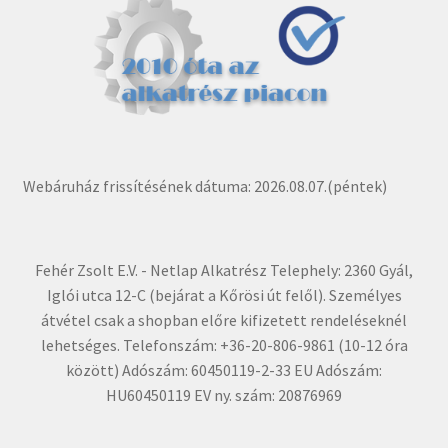
Webáruház frissítésének dátuma: 2026.08.07.(péntek)
Fehér Zsolt E.V. - Netlap Alkatrész Telephely: 2360 Gyál,
Iglói utca 12-C (bejárat a Kőrösi út felől). Személyes
átvétel csak a shopban előre kifizetett rendeléseknél
lehetséges. Telefonszám: +36-20-806-9861 (10-12 óra
között) Adószám: 60450119-2-33 EU Adószám:
HU60450119 EV ny. szám: 20876969