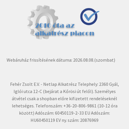
Webáruház frissítésének dátuma: 2026.08.08.(szombat)
Fehér Zsolt E.V. - Netlap Alkatrész Telephely: 2360 Gyál,
Iglói utca 12-C (bejárat a Kőrösi út felől). Személyes
átvétel csak a shopban előre kifizetett rendeléseknél
lehetséges. Telefonszám: +36-20-806-9861 (10-12 óra
között) Adószám: 60450119-2-33 EU Adószám:
HU60450119 EV ny. szám: 20876969