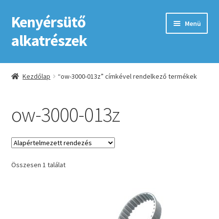
Kenyérsütő
Ugrás
Kilépés
Menü
a
a
alkatrészek
navigációhoz
tartalomba
Kezdőlap
Kezdőlap
“ow-3000-013z” címkével rendelkező termékek
Adatkezelési tájékoztató elfogadása
ow-3000-013z
ÁSZF
Fiókom
Összesen 1 találat
GYIK
Impresszum
Kapcsolat