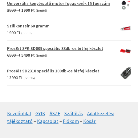
was:
is:
Univerzális kenyérsütő motor fogaskerék 15 fogszám
12990 Ft.
9990 Ft.
Original
Current
2990
Ft
1990
Ft
(bruttó)
price
price
was:
is:
Szilikonzsír 60 gramm
2990 Ft.
1990 Ft.
1990
Ft
(bruttó)
ProsKit 8PK-SD009 speciális 33db-os bitfej készlet
Original
Current
6990
Ft
5490
Ft
(bruttó)
price
price
was:
is:
ProsKit SD2310 speciális 100db-os bitfej készlet
6990 Ft.
5490 Ft.
13990
Ft
(bruttó)
Kezdőoldal
–
GYIK
–
ÁSZF
–
Szállítás
–
Adatkezelési
tájékoztató
–
Kapcsolat
–
Fiókom
–
Kosár