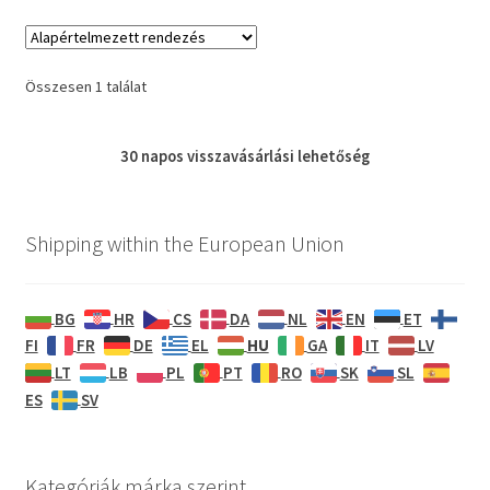
Összesen 1 találat
30 napos
visszavásárlási
lehetőség
Shipping within the European Union
BG
HR
CS
DA
NL
EN
ET
HU
FI
FR
DE
EL
GA
IT
LV
LT
LB
PL
PT
RO
SK
SL
ES
SV
Kategóriák márka szerint