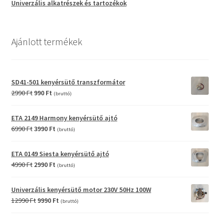
Univerzális alkatrészek és tartozékok
Ajánlott termékek
SD41-501 kenyérsütő transzformátor
Original
Current
2990
Ft
990
Ft
(bruttó)
price
price
was:
is:
ETA 2149 Harmony kenyérsütő ajtó
2990 Ft.
990 Ft.
Original
Current
6990
Ft
3990
Ft
(bruttó)
price
price
was:
is:
ETA 0149 Siesta kenyérsütő ajtó
6990 Ft.
3990 Ft.
Original
Current
4990
Ft
2990
Ft
(bruttó)
price
price
was:
is:
Univerzális kenyérsütő motor 230V 50Hz 100W
4990 Ft.
2990 Ft.
Original
Current
12990
Ft
9990
Ft
(bruttó)
price
price