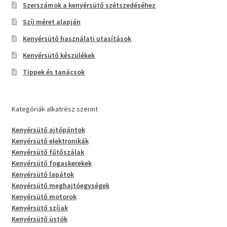
Szerszámok a kenyérsütő szétszedéséhez
Szíj méret alapján
Kenyérsütő használati utasítások
Kenyérsütő készülékek
Tippek és tanácsok
Kategóriák alkatrész szerint
Kenyérsütő ajtópántok
Kenyérsütő elektronikák
Kenyérsütő fűtőszálak
Kenyérsütő fogaskerekek
Kenyérsütő lapátok
Kenyérsütő meghajtóegységek
Kenyérsütő motorok
Kenyérsütő szíjak
Kenyérsütő üstök