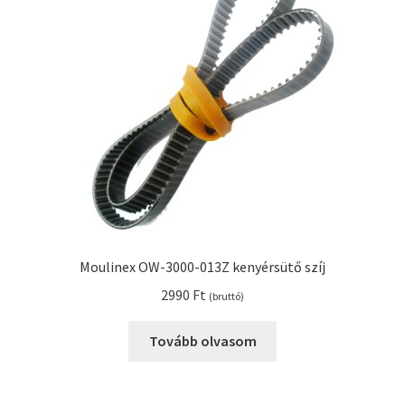
Kenyérsütő alkatrészek modellszám alapján
Kenyérsütő használati utasítások
Kosár
Online HELP
Pénztár
Moulinex OW-3000-013Z kenyérsütő szíj
Shop
2990
Ft
(bruttó)
Tippek, tanácsok kenyérsütő szereléshez és
Tovább olvasom
használatához