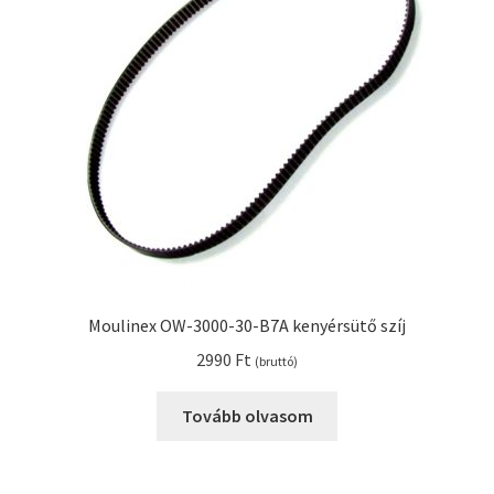
Kenyérsütő alkatrészek modellszám alapján
Kenyérsütő használati utasítások
Kosár
Online HELP
Pénztár
Moulinex OW-3000-30-B7A kenyérsütő szíj
Shop
2990
Ft
(bruttó)
Tippek, tanácsok kenyérsütő szereléshez és
Tovább olvasom
használatához