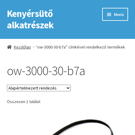
Kenyérsütő
Ugrás
Kilépés
Menü
a
a
alkatrészek
navigációhoz
tartalomba
Kezdőlap
Kezdőlap
“ow-3000-30-b7a” címkével rendelkező termékek
Adatkezelési tájékoztató elfogadása
ow-3000-30-b7a
ÁSZF
Fiókom
Összesen 1 találat
GYIK
Impresszum
Kapcsolat