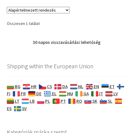
Összesen 1 találat
30 napos
visszavásárlási
lehetőség
Shipping within the European Union
BG
HR
CS
DA
NL
EN
ET
HU
FI
FR
DE
EL
GA
IT
LV
LT
LB
PL
PT
RO
SK
SL
ES
SV
Kategóriák márka szerint