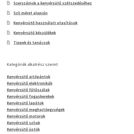
Szerszámok a kenyérsütő szétszedéséhez
Szíj méret alapján
Kenyérsütő használati utasítások
Kenyérsütő készülékek
Tippek és tanácsok
Kategóriák alkatrész szerint
Kenyérsütő ajtópántok
Kenyérsütő elektronikák
Kenyérsütő fűtőszálak
Kenyérsütő fogaskerekek
Kenyérsütő lapátok
Kenyérsütő meghajtóegységek
Kenyérsütő motorok
Kenyérsütő szíjak
Kenyérsütő üstök