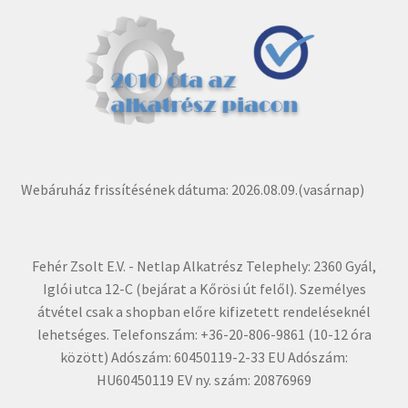
Webáruház frissítésének dátuma: 2026.08.09.(vasárnap)
Fehér Zsolt E.V. - Netlap Alkatrész Telephely: 2360 Gyál,
Iglói utca 12-C (bejárat a Kőrösi út felől). Személyes
átvétel csak a shopban előre kifizetett rendeléseknél
lehetséges. Telefonszám: +36-20-806-9861 (10-12 óra
között) Adószám: 60450119-2-33 EU Adószám:
HU60450119 EV ny. szám: 20876969