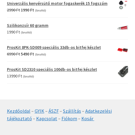
was:
is:
Univerzális kenyérsütő motor fogaskerék 15 fogszám
12990 Ft.
9990 Ft.
Original
Current
2990
Ft
1990
Ft
(bruttó)
price
price
was:
is:
Szilikonzsír 60 gramm
2990 Ft.
1990 Ft.
1990
Ft
(bruttó)
ProsKit 8PK-SD009 speciális 33db-os bitfej készlet
Original
Current
6990
Ft
5490
Ft
(bruttó)
price
price
was:
is:
ProsKit SD2310 speciális 100db-os bitfej készlet
6990 Ft.
5490 Ft.
13990
Ft
(bruttó)
Kezdőoldal
–
GYIK
–
ÁSZF
–
Szállítás
–
Adatkezelési
tájékoztató
–
Kapcsolat
–
Fiókom
–
Kosár