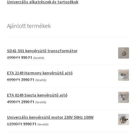
Univerzális alkatrészek és tartozékok
Ajánlott termékek
SD41-501 kenyérsütő transzformátor
Original
Current
2990
Ft
990
Ft
(bruttó)
price
price
was:
is:
ETA 2149 Harmony kenyérsütő ajtó
2990 Ft.
990 Ft.
Original
Current
6990
Ft
3990
Ft
(bruttó)
price
price
was:
is:
ETA 0149 Siesta kenyérsütő ajtó
6990 Ft.
3990 Ft.
Original
Current
4990
Ft
2990
Ft
(bruttó)
price
price
was:
is:
Univerzális kenyérsütő motor 230V 50Hz 100W
4990 Ft.
2990 Ft.
Original
Current
12990
Ft
9990
Ft
(bruttó)
price
price