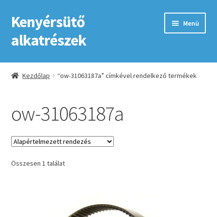
Kenyérsütő
Ugrás
Kilépés
Menü
a
a
alkatrészek
navigációhoz
tartalomba
Kezdőlap
Kezdőlap
“ow-31063187a” címkével rendelkező termékek
Adatkezelési tájékoztató elfogadása
ow-31063187a
ÁSZF
Fiókom
Összesen 1 találat
GYIK
Impresszum
Kapcsolat