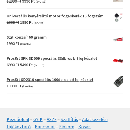
Original
Current
12990
Ft
9990
Ft
(bruttó)
price
price
was:
is:
Univerzális kenyérsütő motor fogaskerék 15 fogszám
12990 Ft.
9990 Ft.
Original
Current
2990
Ft
1990
Ft
(bruttó)
price
price
was:
is:
Szilikonzsír 60 gramm
2990 Ft.
1990 Ft.
1990
Ft
(bruttó)
ProsKit 8PK-SD009 speciális 33db-os bitfej készlet
Original
Current
6990
Ft
5490
Ft
(bruttó)
price
price
was:
is:
ProsKit SD2310 speciális 100db-os bitfej készlet
6990 Ft.
5490 Ft.
13990
Ft
(bruttó)
Kezdőoldal
–
GYIK
–
ÁSZF
–
Szállítás
–
Adatkezelési
tájékoztató
–
Kapcsolat
–
Fiókom
–
Kosár