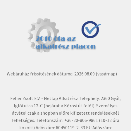
Webáruház frissítésének dátuma: 2026.08.09.(vasárnap)
Fehér Zsolt E.V. - Netlap Alkatrész Telephely: 2360 Gyál,
Iglói utca 12-C (bejárat a Kőrösi út felől). Személyes
átvétel csak a shopban előre kifizetett rendeléseknél
lehetséges. Telefonszám: +36-20-806-9861 (10-12 óra
között) Adószám: 60450119-2-33 EU Adószám: