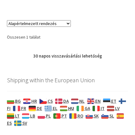
Összesen 1 találat
30 napos
visszavásárlási
lehetőség
Shipping within the European Union
BG
HR
CS
DA
NL
EN
ET
HU
FI
FR
DE
EL
GA
IT
LV
LT
LB
PL
PT
RO
SK
SL
ES
SV