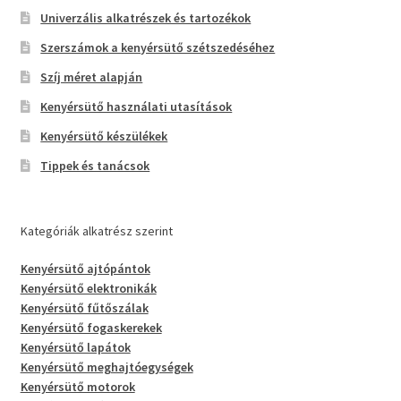
Univerzális alkatrészek és tartozékok
Szerszámok a kenyérsütő szétszedéséhez
Szíj méret alapján
Kenyérsütő használati utasítások
Kenyérsütő készülékek
Tippek és tanácsok
Kategóriák alkatrész szerint
Kenyérsütő ajtópántok
Kenyérsütő elektronikák
Kenyérsütő fűtőszálak
Kenyérsütő fogaskerekek
Kenyérsütő lapátok
Kenyérsütő meghajtóegységek
Kenyérsütő motorok