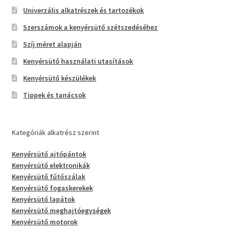
Univerzális alkatrészek és tartozékok
Szerszámok a kenyérsütő szétszedéséhez
Szíj méret alapján
Kenyérsütő használati utasítások
Kenyérsütő készülékek
Tippek és tanácsok
Kategóriák alkatrész szerint
Kenyérsütő ajtópántok
Kenyérsütő elektronikák
Kenyérsütő fűtőszálak
Kenyérsütő fogaskerekek
Kenyérsütő lapátok
Kenyérsütő meghajtóegységek
Kenyérsütő motorok