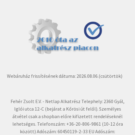
Webáruház frissítésének dátuma: 2026.08.06.(csütörtök)
Fehér Zsolt E.V. - Netlap Alkatrész Telephely: 2360 Gyál,
Iglói utca 12-C (bejárat a Kőrösi út felől). Személyes
átvétel csak a shopban előre kifizetett rendeléseknél
lehetséges. Telefonszám: +36-20-806-9861 (10-12 óra
között) Adószám: 60450119-2-33 EU Adószám: