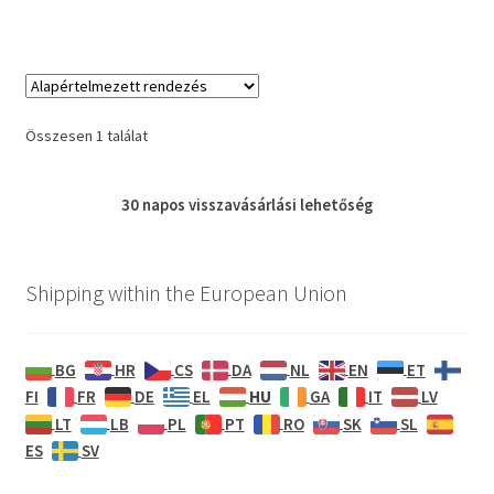
Összesen 1 találat
30 napos
visszavásárlási
lehetőség
Shipping within the European Union
BG
HR
CS
DA
NL
EN
ET
HU
FI
FR
DE
EL
GA
IT
LV
LT
LB
PL
PT
RO
SK
SL
ES
SV