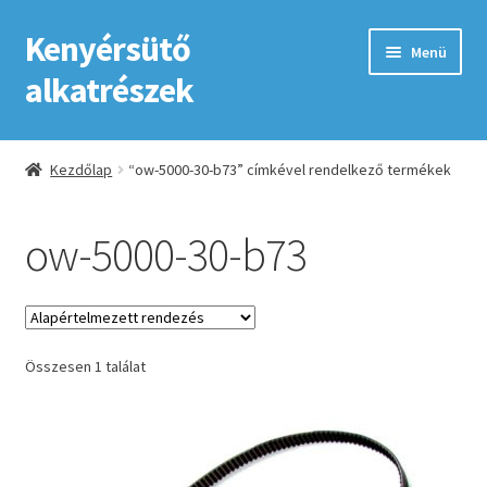
Kenyérsütő
Ugrás
Kilépés
Menü
a
a
alkatrészek
navigációhoz
tartalomba
Kezdőlap
Kezdőlap
“ow-5000-30-b73” címkével rendelkező termékek
Adatkezelési tájékoztató elfogadása
ow-5000-30-b73
ÁSZF
Fiókom
Összesen 1 találat
GYIK
Impresszum
Kapcsolat