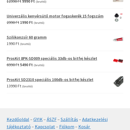
Original
Current
12990
Ft
9990
Ft
(bruttó)
price
price
was:
is:
Univerzális kenyérsütő motor fogaskerék 15 fogszám
12990 Ft.
9990 Ft.
Original
Current
2990
Ft
1990
Ft
(bruttó)
price
price
was:
is:
Szilikonzsír 60 gramm
2990 Ft.
1990 Ft.
1990
Ft
(bruttó)
ProsKit 8PK-SD009 speciális 33db-os bitfej készlet
Original
Current
6990
Ft
5490
Ft
(bruttó)
price
price
was:
is:
ProsKit SD2310 speciális 100db-os bitfej készlet
6990 Ft.
5490 Ft.
13990
Ft
(bruttó)
Kezdőoldal
–
GYIK
–
ÁSZF
–
Szállítás
–
Adatkezelési
tájékoztató
–
Kapcsolat
–
Fiókom
–
Kosár