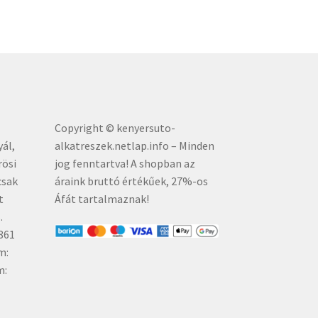
Copyright © kenyersuto-
yál,
alkatreszek.netlap.info – Minden
rösi
jog fenntartva! A shopban az
csak
áraink bruttó értékűe
k, 27%-os
t
Áfát tartalmaznak!
.
861
m:
m: