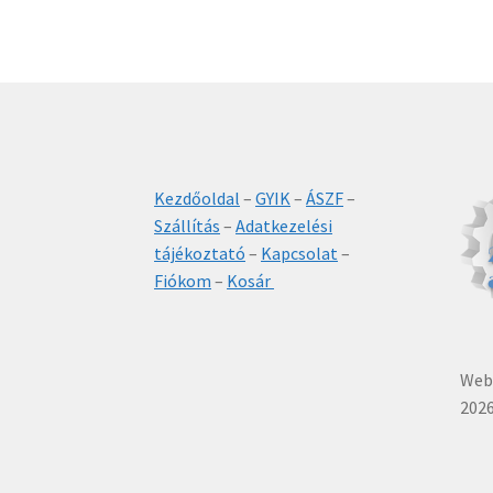
Kezdőoldal
–
GYIK
–
ÁSZF
–
Szállítás
–
Adatkezelési
tájékoztató
–
Kapcsolat
–
Fiókom
–
Kosár
Webá
2026