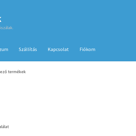
k
őszálak.
szum
Szállítás
Kapcsolat
Fiókom
sa
ÁSZF
Fiókom
GYIK
Impresszum
Kapcsolat
kező termékek
Kenyérsütő használati utasítások
Kosár
Online HELP
Pénztár
Sh
 használatához
lálat