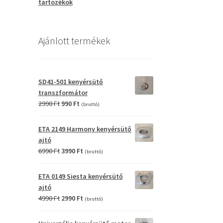
tartozékok
Ajánlott termékek
SD41-501 kenyérsütő
transzformátor
Original
Current
2990
Ft
990
Ft
(bruttó)
price
price
was:
is:
ETA 2149 Harmony kenyérsütő
2990 Ft.
990 Ft.
ajtó
Original
Current
6990
Ft
3990
Ft
(bruttó)
price
price
was:
is:
ETA 0149 Siesta kenyérsütő
6990 Ft.
3990 Ft.
ajtó
Original
Current
4990
Ft
2990
Ft
(bruttó)
price
price
was:
is: