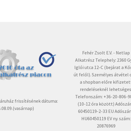
Fehér Zsolt E.V. - Netlap
Alkatrész Telephely: 2360 G
Iglói utca 12-C (bejárat a Kő
út felől). Személyes átvétel 
a shopban előre kifizetet
rendeléseknél lehetséges
Telefonszám: +36-20-806-9
ruház frissítésének dátuma:
(10-12 óra között) Adószá
.08.09.(vasárnap)
60450119-2-33 EU Adószá
HU60450119 EV ny. szám:
20876969