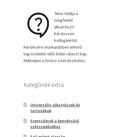
Nem találja a
megfelelő
alkatrészt?
Kérdezzen
kollégánktól.
Kérdésére munkaidőben lehető
legrövidebb időn belül választ kap.
Klikkeljen a fotóra a kérdezéshez.
Kategóriák extra
Univerzális alkatrészek és
tartozékok
Szerszámok a kenyérsütő
szétszedéséhez
Szíj méret alapján