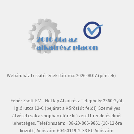
Webáruház frissítésének dátuma: 2026.08.07.(péntek)
Fehér Zsolt E.V. - Netlap Alkatrész Telephely: 2360 Gyál,
Iglói utca 12-C (bejárat a Kőrösi út felől). Személyes
átvétel csak a shopban előre kifizetett rendeléseknél
lehetséges. Telefonszám: +36-20-806-9861 (10-12 óra
között) Adószám: 60450119-2-33 EU Adószám: