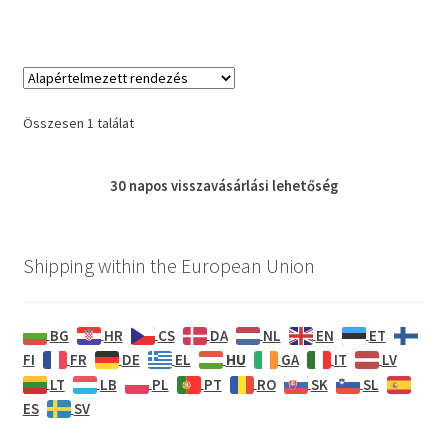
Összesen 1 találat
30 napos
visszavásárlási
lehetőség
Shipping within the European Union
BG
HR
CS
DA
NL
EN
ET
HU
FI
FR
DE
EL
GA
IT
LV
LT
LB
PL
PT
RO
SK
SL
ES
SV