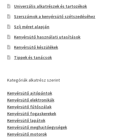
Univerzális alkatrészek és tartozékok
Szerszámok a kenyérsütő szétszedéséhez
Szíj méret alapján
Kenyérsütő használati utasítások
Kenyérsütő készülékek
Tippek és tanácsok
Kategóriák alkatrész szerint
Kenyérsütő ajtópántok
Kenyérsütő elektronikák
Kenyérsütő fűtőszálak
Kenyérsütő fogaskerekek
Kenyérsütő lapátok
Kenyérsütő meghajtóegységek
Kenyérsütő motorok