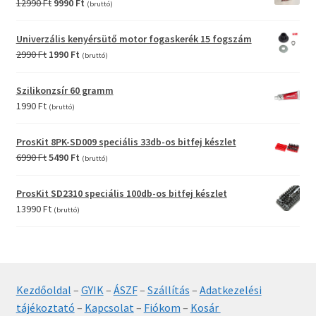
Original
Current
12990
Ft
9990
Ft
(bruttó)
price
price
was:
is:
Univerzális kenyérsütő motor fogaskerék 15 fogszám
12990 Ft.
9990 Ft.
Original
Current
2990
Ft
1990
Ft
(bruttó)
price
price
was:
is:
Szilikonzsír 60 gramm
2990 Ft.
1990 Ft.
1990
Ft
(bruttó)
ProsKit 8PK-SD009 speciális 33db-os bitfej készlet
Original
Current
6990
Ft
5490
Ft
(bruttó)
price
price
was:
is:
ProsKit SD2310 speciális 100db-os bitfej készlet
6990 Ft.
5490 Ft.
13990
Ft
(bruttó)
Kezdőoldal
–
GYIK
–
ÁSZF
–
Szállítás
–
Adatkezelési
tájékoztató
–
Kapcsolat
–
Fiókom
–
Kosár