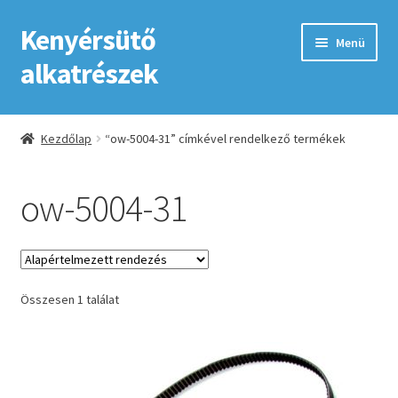
Kenyérsütő
Ugrás
Kilépés
Menü
a
a
alkatrészek
navigációhoz
tartalomba
Kezdőlap
Kezdőlap
“ow-5004-31” címkével rendelkező termékek
Adatkezelési tájékoztató elfogadása
ow-5004-31
ÁSZF
Fiókom
Összesen 1 találat
GYIK
Impresszum
Kapcsolat