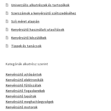
Univerzális alkatrészek és tartozékok
Szerszámok a kenyérsütő szétszedéséhez
Szíj méret alapján
Kenyérsütő használati utasítások
Kenyérsütő készülékek
Tippek és tanácsok
Kategóriák alkatrész szerint
Kenyérsütő ajtópántok
Kenyérsütő elektronikák
Kenyérsütő fűtőszálak
Kenyérsütő fogaskerekek
Kenyérsütő lapátok
Kenyérsütő meghajtóegységek
Kenyérsütő motorok