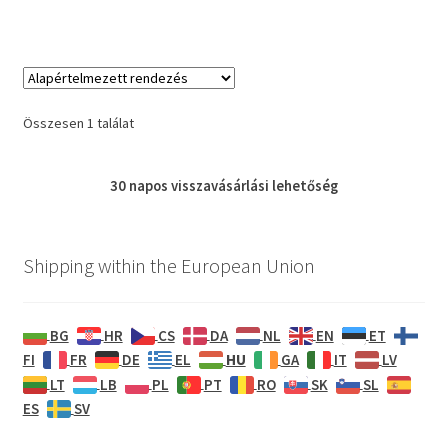
Összesen 1 találat
30 napos
visszavásárlási
lehetőség
Shipping within the European Union
BG
HR
CS
DA
NL
EN
ET
HU
FI
FR
DE
EL
GA
IT
LV
LT
LB
PL
PT
RO
SK
SL
ES
SV