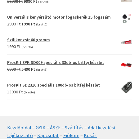
Original
Current
12990
Ft
9990
Ft
(bruttó)
price
price
was:
is:
Univerzális kenyérsütő motor fogaskerék 15 fogszám
12990 Ft.
9990 Ft.
Original
Current
2990
Ft
1990
Ft
(bruttó)
price
price
was:
is:
Szilikonzsír 60 gramm
2990 Ft.
1990 Ft.
1990
Ft
(bruttó)
ProsKit 8PK-SD009 speciális 33db-os bitfej készlet
Original
Current
6990
Ft
5490
Ft
(bruttó)
price
price
was:
is:
ProsKit SD2310 speciális 100db-os bitfej készlet
6990 Ft.
5490 Ft.
13990
Ft
(bruttó)
Kezdőoldal
–
GYIK
–
ÁSZF
–
Szállítás
–
Adatkezelési
tájékoztató
–
Kapcsolat
–
Fiókom
–
Kosár