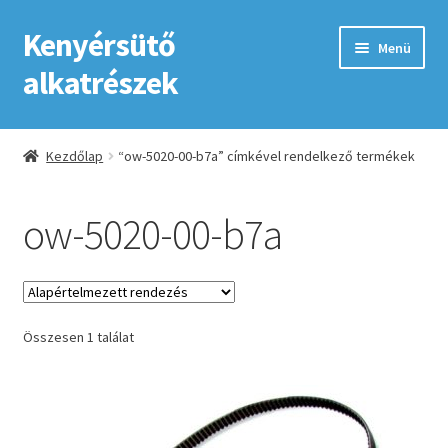
Kenyérsütő
Ugrás
Kilépés
Menü
a
a
alkatrészek
navigációhoz
tartalomba
Kezdőlap
Kezdőlap
“ow-5020-00-b7a” címkével rendelkező termékek
Adatkezelési tájékoztató elfogadása
ow-5020-00-b7a
ÁSZF
Fiókom
Összesen 1 találat
GYIK
Impresszum
Kapcsolat