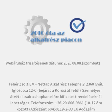
Webáruház frissítésének dátuma: 2026.08.08.(szombat)
Fehér Zsolt E.V. - Netlap Alkatrész Telephely: 2360 Gyál,
Iglói utca 12-C (bejárat a Kőrösi út felől). Személyes
átvétel csak a shopban előre kifizetett rendeléseknél
lehetséges. Telefonszám: +36-20-806-9861 (10-12 óra
között) Adószám: 60450119-2-33 EU Adószám: