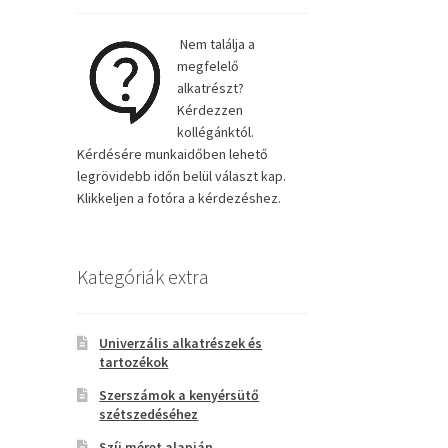
Nem találja a
megfelelő
alkatrészt?
Kérdezzen
kollégánktól.
Kérdésére munkaidőben lehető
legrövidebb időn belül választ kap.
Klikkeljen a fotóra a kérdezéshez.
Kategóriák extra
Univerzális alkatrészek és
tartozékok
Szerszámok a kenyérsütő
szétszedéséhez
Szíj méret alapján