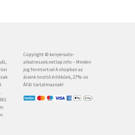
Copyright © kenyersuto-
yál,
alkatreszek.netlap.info – Minden
rösi
jog fenntartva! A shopban az
csak
áraink bruttó értékűe
k, 27%-os
t
Áfát tartalmaznak!
.
861
m:
m: