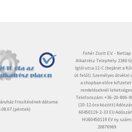
Fehér Zsolt E.V. - Netlap
Alkatrész Telephely: 2360 G
Iglói utca 12-C (bejárat a Kő
út felől). Személyes átvétel 
a shopban előre kifizetet
rendeléseknél lehetséges
Telefonszám: +36-20-806-9
ruház frissítésének dátuma:
(10-12 óra között) Adószá
.08.07.(péntek)
60450119-2-33 EU Adószá
HU60450119 EV ny. szám:
20876969