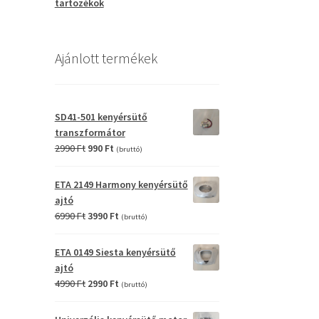
tartozékok
Ajánlott termékek
SD41-501 kenyérsütő
transzformátor
Original
Current
2990
Ft
990
Ft
(bruttó)
price
price
was:
is:
ETA 2149 Harmony kenyérsütő
2990 Ft.
990 Ft.
ajtó
Original
Current
6990
Ft
3990
Ft
(bruttó)
price
price
was:
is:
ETA 0149 Siesta kenyérsütő
6990 Ft.
3990 Ft.
ajtó
Original
Current
4990
Ft
2990
Ft
(bruttó)
price
price
was:
is: