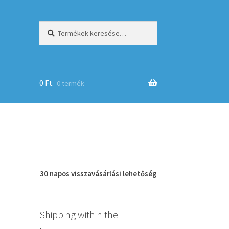
Keresés
Keresés
a
következőre:
0
Ft
0 termék
op
30 napos
visszavásárlási
lehetőség
Shipping within the