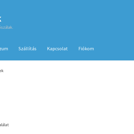
k
őszálak.
szum
Szállítás
Kapcsolat
Fiókom
sa
ÁSZF
Fiókom
GYIK
Impresszum
Kapcsolat
ek
Kenyérsütő használati utasítások
Kosár
Online HELP
Pénztár
Sh
 használatához
lálat