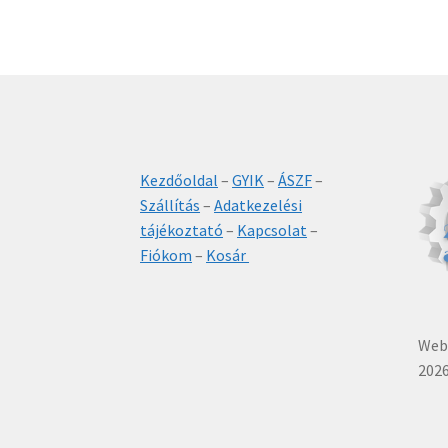
Kezdőoldal
–
GYIK
–
ÁSZF
–
Szállítás
–
Adatkezelési
tájékoztató
–
Kapcsolat
–
Fiókom
–
Kosár
Webá
2026