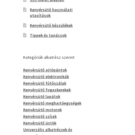
Kenyérsütő használati
utasítások
Kenyérsütő készülékek
Tippek és tanácsok
Kategóriák alkatrész szerint
Kenyérsütő ajtópántok
Kenyérsütő elektronikák
Kenyérsütő fűtőszálak
Kenyérsütő fogaskerekek
Kenyérsütő lapátok
Kenyérsütő meghajtóegységek
Kenyérsütő motorok
Kenyérsütő szíjak
Kenyérsütő üstök
Univerzális alkatrészek és