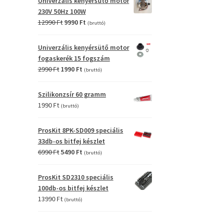
Univerzális kenyérsütő motor
4990 Ft.
2990 Ft.
230V 50Hz 100W
Original
Current
12990
Ft
9990
Ft
(bruttó)
price
price
was:
is:
Univerzális kenyérsütő motor
12990 Ft.
9990 Ft.
fogaskerék 15 fogszám
Original
Current
2990
Ft
1990
Ft
(bruttó)
price
price
was:
is:
Szilikonzsír 60 gramm
2990 Ft.
1990 Ft.
1990
Ft
(bruttó)
ProsKit 8PK-SD009 speciális
33db-os bitfej készlet
Original
Current
6990
Ft
5490
Ft
(bruttó)
price
price
was:
is:
ProsKit SD2310 speciális
6990 Ft.
5490 Ft.
100db-os bitfej készlet
13990
Ft
(bruttó)