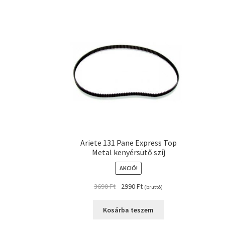
Ariete 131 Pane Express Top
Metal kenyérsütő szíj
AKCIÓ!
Original
Current
3690
Ft
2990
Ft
(bruttó)
price
price
was:
is:
Kosárba teszem
3690 Ft.
2990 Ft.