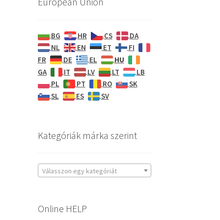
European Union
BG
HR
CS
DA
NL
EN
ET
FI
HU
FR
DE
EL
GA
IT
LV
LT
LB
PL
PT
RO
SK
SL
ES
SV
Kategóriák márka szerint
Válasszon egy kategóriát
Online HELP